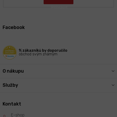
Z
á
Facebook
p
a
t
í
% zákazníků by doporučilo
obchod svým známým
O nákupu
Služby
Kontakt