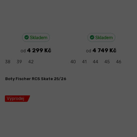
Skladem
Skladem
4 299 Kč
4 749 Kč
od
od
38
39
42
40
41
44
45
46
Boty Fischer RCS Skate 25/26
Výprodej