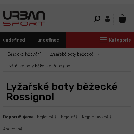
Přejít
na
obsah
NÁKU
KOŠÍ
undefined
undefined
Kategorie
Běžecké lyžování
Lyžařské boty běžecké
Lyžařské boty běžecké Rossignol
Lyžařské boty běžecké
Rossignol
Ř
a
Doporučujeme
Nejlevnější
Nejdražší
Nejprodávanější
z
e
Abecedně