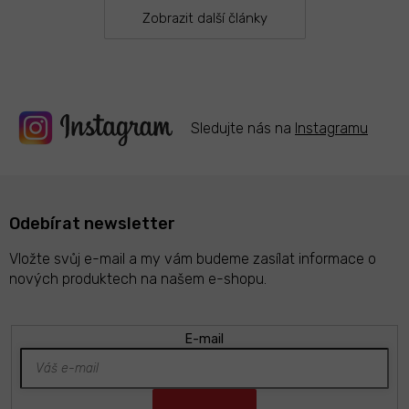
v
k
Zobrazit další články
y
v
ý
p
i
s
Sledujte nás na
Instagramu
u
Odebírat newsletter
Vložte svůj e-mail a my vám budeme zasílat informace o
nových produktech na našem e-shopu.
E-mail