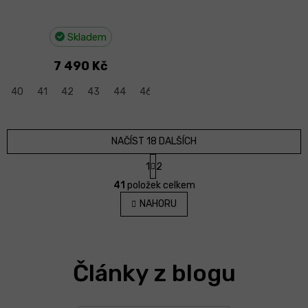
Skladem
7 490 Kč
40
41
42
43
44
46
NAČÍST 18 DALŠÍCH
S
1
2
t
O
r
41
položek celkem
v
á
l
NAHORU
n
á
k
d
o
v
a
á
c
n
Články z blogu
í
í
p
r