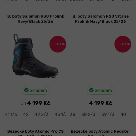
B. boty Salomon RS8 Prolink
B. boty Salomon RS8 Vitane
Navy/Black 25/26
Prolink Navy/Black 25/26
–30 %
–30 %
Skladem
Skladem
4 199 Kč
4 199 Kč
od
41 1/3
42
42 2/3
43 1/3
38
44
38 2/3
44 2/3
39 1/3
45 1/3
40
46
4
Běžecké boty Atomic Pro CS
Běžecké boty Atomic Redster