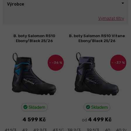
Výrobce
Vymazat filtry
V
B. boty Salomon RS10
B. boty Salomon RS10 Vitane
ý
Ebony/Black 25/26
Ebony/Black 25/26
p
i
s
–36 %
–37 %
p
r
o
d
u
k
t
Skladem
Skladem
ů
4 599 Kč
4 499 Kč
od
41 1/3
42
42 2/3
43 1/3
38 2/3
44
44 2/3
39 1/3
45 1/3
40
40 2/3
46