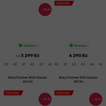
Výprodej
–33 %
Skladem
Skladem
3 299 Kč
6 290 Kč
od
39
40
41
42
43
46
40
47
41
42
43
44
46
Boty Fischer RCS Classic
Boty Fischer RCS Classic
23/24
25/26
Výprodej
Výprodej
–37 %
–15 %