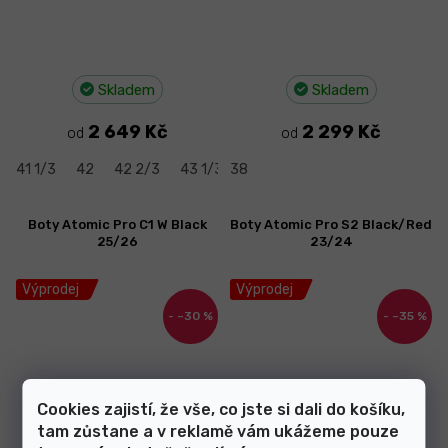
Skladem
Skladem
2 649 Kč
2 299 Kč
od
od
41 1/3
42
42 2/3
43 1/3
38
44
44 2/3
45 1/3
46
Boty Atomic Pro C1 W Black
Boty Atomic Pro S2 Black/Red
25/26
23/24
Výprodej
Výprodej
–30 %
–35 %
Cookies zajistí, že vše, co jste si dali do košíku,
tam zůstane a v reklamě vám ukážeme pouze