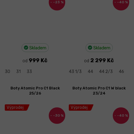
–23 %
–40 %
Skladem
Skladem
999 Kč
2 299 Kč
od
od
30
31
33
43 1/3
44
44 2/3
46
4
Boty Atomic Pro C1 Black
Boty Atomic Pro C1 W black
25/26
23/24
Výprodej
Výprodej
–30 %
–40 %