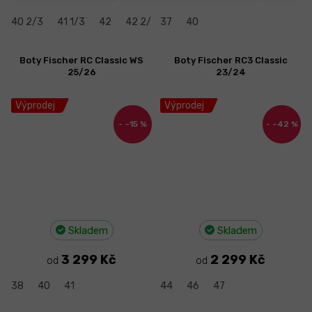
40 2/3
41 1/3
42
42 2/3
37
43 1/3
40
44
44 2/3
45 1
Boty Fischer RC Classic WS
Boty Fischer RC3 Classic
25/26
23/24
Výprodej
Výprodej
–15 %
–42 %
Skladem
Skladem
3 299 Kč
2 299 Kč
od
od
38
40
41
44
46
47