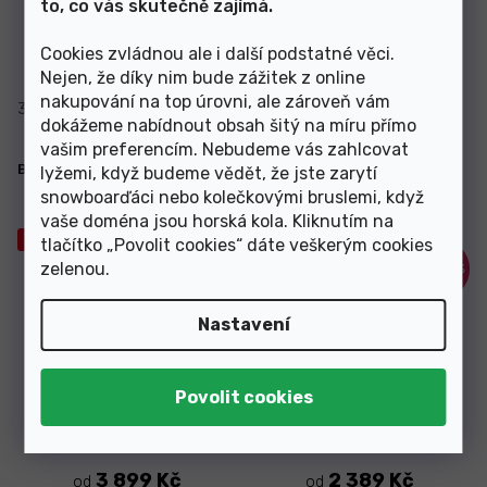
to, co vás skutečně zajímá.
Skladem
Skladem
Cookies zvládnou ale i další podstatné věci.
2 649 Kč
3 369 Kč
od
od
Nejen, že díky nim bude zážitek z online
nakupování na top úrovni, ale zároveň vám
37 1/3
38
38 2/3
39 1/3
40 2/3
40 2/3
41 1/3
41 1/3
dokážeme nabídnout obsah šitý na míru přímo
vašim preferencím. Nebudeme vás zahlcovat
Boty Atomic Pro S2 Black/Red
Boty Fischer RC Classic WS
lyžemi, když budeme vědět, že jste zarytí
25/26
23/24
snowboarďáci nebo kolečkovými bruslemi, když
vaše doména jsou horská kola. Kliknutím na
Výprodej
Výprodej
tlačítko „Povolit cookies“ dáte veškerým cookies
zelenou
.
–30 %
–40 %
Nastavení
Skladem
Skladem
3 899 Kč
2 389 Kč
od
od