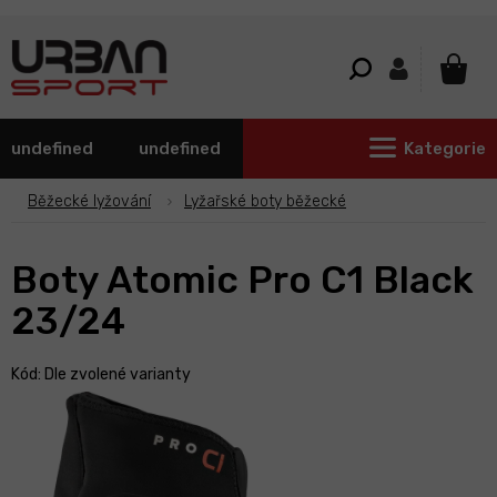
Přejít
na
obsah
NÁKU
KOŠÍ
undefined
undefined
Kategorie
Běžecké lyžování
Lyžařské boty běžecké
Boty Atomic Pro C1 Black
23/24
Kód:
Dle zvolené varianty