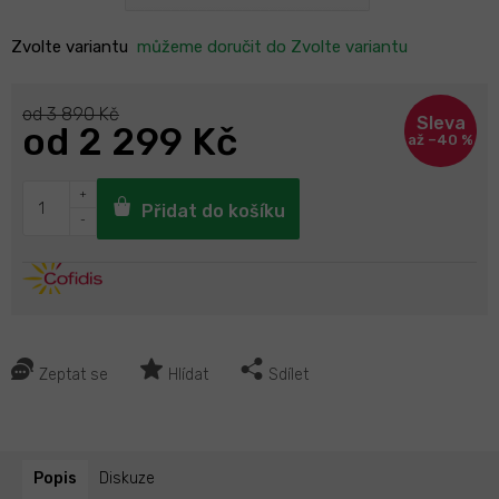
Zvolte variantu
můžeme doručit do
Zvolte variantu
od 3 890 Kč
od
2 299 Kč
až –40 %
Přidat do košíku
Zeptat se
Hlídat
Sdílet
Popis
Diskuze