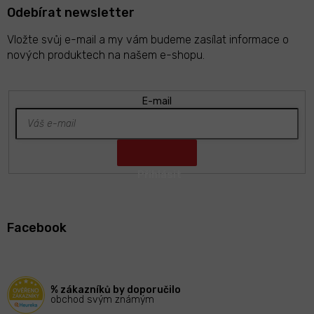
Odebírat newsletter
Vložte svůj e-mail a my vám budeme zasílat informace o
nových produktech na našem e-shopu.
E-mail
Z
á
Facebook
p
a
t
í
% zákazníků by doporučilo
obchod svým známým