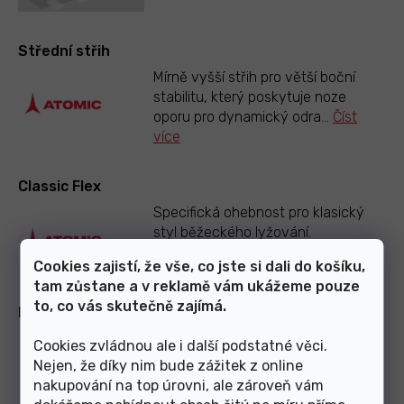
Střední střih
Mírně vyšší střih pro větší boční
stabilitu, který poskytuje noze
oporu pro dynamický odra
...
Číst
více
Classic Flex
Specifická ohebnost pro klasický
styl běžeckého lyžování.
Cookies zajistí, že vše, co jste si dali do košíku,
tam zůstane a v reklamě vám ukážeme pouze
to, co vás skutečně zajímá.
Prolink
Naše boty jsou kompatibilní se
Cookies zvládnou ale i další podstatné věci.
všemi systémy vázání se 2 raily,
Nejen, že díky nim bude zážitek z online
jako jsou vázání Prolink,
...
Číst více
nakupování na top úrovni, ale zároveň vám