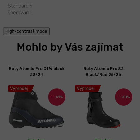
Standardní
šněrování
:
High-contrast mode
Mohlo by Vás zajímat
Boty Atomic Pro C1 W black
Boty Atomic Pro S2
23/24
Black/Red 25/26
Výprodej
Výprodej
-41%
-30%