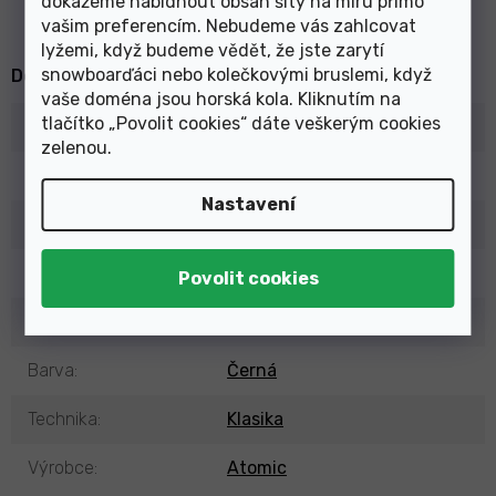
dokážeme nabídnout obsah šitý na míru přímo
vašim preferencím. Nebudeme vás zahlcovat
lyžemi, když budeme vědět, že jste zarytí
snowboarďáci nebo kolečkovými bruslemi, když
Doplňkové parametry
vaše doména jsou horská kola. Kliknutím na
tlačítko „Povolit cookies“ dáte veškerým cookies
Kategorie
:
Lyžařské boty běžecké
zelenou
.
EAN
:
887445318798
Nastavení
Typ
:
Pánské (Unisex)
Sezóna
:
23/24
Vázání
:
NNN
Barva
:
Černá
Technika
:
Klasika
Výrobce
:
Atomic