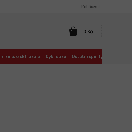
Přihlášení
NÁKUPNÍ
KOŠÍK
ní kola, elektrokola
Cyklistika
Ostatní sporty
Oblečení a