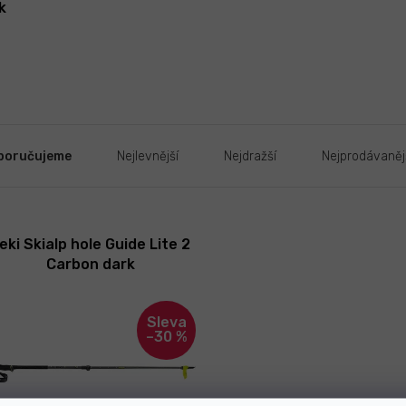
k
poručujeme
Nejlevnější
Nejdražší
Nejprodávaněj
eki Skialp hole Guide Lite 2
Carbon dark
nthracite/neonyellow/black
105-150
–30 %