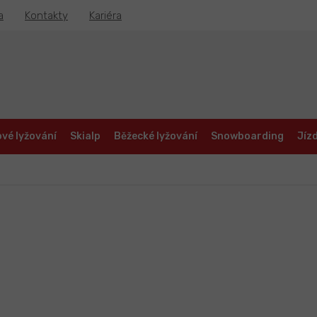
a
Kontakty
Kariéra
vé lyžování
Skialp
Běžecké lyžování
Snowboarding
Jízd