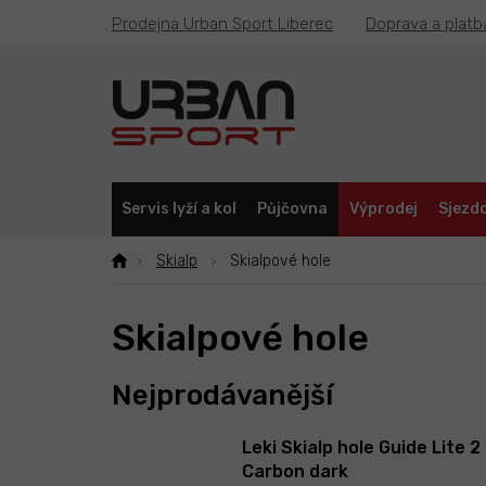
Přejít
Prodejna Urban Sport Liberec
Doprava a platb
na
obsah
Servis lyží a kol
Půjčovna
Výprodej
Sjezdo
Skialp
Skialpové hole
Skialpové hole
Nejprodávanější
Leki Skialp hole Guide Lite 2
Carbon dark