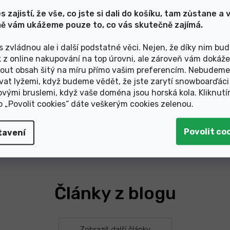
s zajistí, že vše, co jste si dali do košíku, tam zůstane a 
ě vám ukážeme pouze to, co vás skutečně zajímá.
Skladem
s zvládnou ale i další podstatné věci. Nejen, že díky nim bu
k z online nakupování na top úrovni, ale zároveň vám dokáž
3 299 Kč
out obsah šitý na míru přímo vašim preferencím. Nebudeme
vat lyžemi, když budeme vědět, že jste zarytí snowboarďáci
ovými bruslemi, když vaše doména jsou horská kola. Kliknut
O
ko „Povolit cookies“ dáte veškerým cookies zelenou
.
v
l
á
tavení
d
a
c
í
p
Články z blogu
r
v
k
y
v
Zobrazit další články