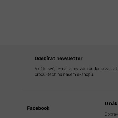
Odebírat newsletter
Vložte svůj e-mail a my vám budeme zasíla
produktech na našem e-shopu.
Z
á
p
O ná
Facebook
a
t
Doprav