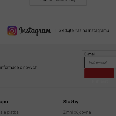
ý
p
i
s
u
Sledujte nás na
Instagramu
E-mail
t informace o nových
kupu
Služby
a a platba
Zimní půjčovna