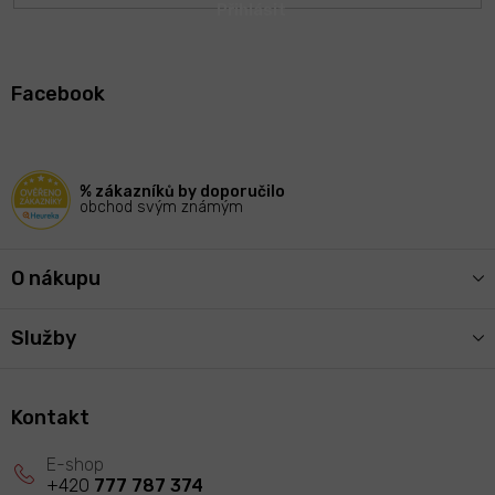
Z
á
Facebook
p
a
t
í
% zákazníků by doporučilo
obchod svým známým
O nákupu
Služby
Kontakt
+420
777 787 374