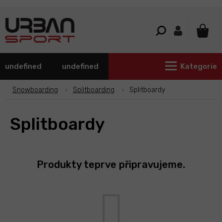
Přejít
na
obsah
NÁKU
KOŠÍ
undefined
undefined
Kategorie
Snowboarding
Splitboarding
Splitboardy
Splitboardy
Produkty teprve připravujeme.