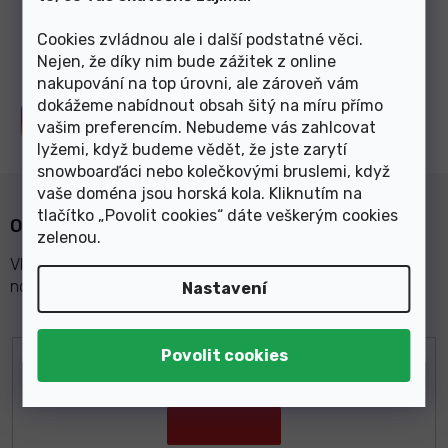
Zobrazit další články
Cookies zvládnou ale i další podstatné věci.
Nejen, že díky nim bude zážitek z online
nakupování na top úrovni, ale zároveň vám
dokážeme nabídnout obsah šitý na míru přímo
Sledujte nás na
Instagramu
vašim preferencím. Nebudeme vás zahlcovat
lyžemi, když budeme vědět, že jste zarytí
snowboarďáci nebo kolečkovými bruslemi, když
vaše doména jsou horská kola. Kliknutím na
tlačítko „Povolit cookies“ dáte veškerým cookies
Odebírat newsletter
zelenou
.
Vložte svůj e-mail a my vám budeme zasílat informace o
nových produktech na našem e-shopu.
Nastavení
E-mail