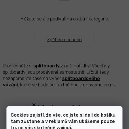
Můžete se ale podívat na ostatní kategorie.
Zpět do obchodu
Prohlédněte si
splitboardy
z naší nabídky! Všechny
splitboardy jsou prodávané samostatně, určitě tedy
nezapomeňte také na výběr
splitboardového
vázání
,
které se bude perfektně hodit k novému prknu.
Články z blogu
Cookies zajistí, že vše, co jste si dali do košíku,
tam zůstane a v reklamě vám ukážeme pouze
to, co vás skutečně zajímá.