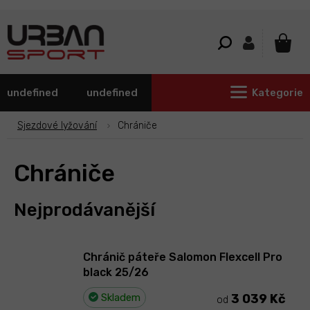
Přejít
na
obsah
NÁKU
KOŠÍ
undefined
undefined
Kategorie
Sjezdové lyžování
Chrániče
Chrániče
Nejprodávanější
Chránič páteře Salomon Flexcell Pro
black 25/26
Skladem
3 039 Kč
od