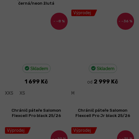
černá/neon žlutá
Výprodej
–8 %
–36 %
Skladem
Skladem
1 699 Kč
2 999 Kč
od
XXS
XS
M
Chránič páteře Salomon
Chránič páteře Salomon
Flexcell Pro black 25/26
Flexcell Pro Jr black 25/26
Výprodej
Výprodej
–20 %
–35 %