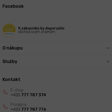
á
Facebook
p
a
t
í
% zákazníků by doporučilo
obchod svým známým
O nákupu
Služby
Kontakt
+420
777 787 374
+420
777 787 776