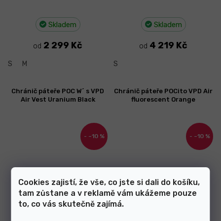
Skladem
Skladem
2 299 Kč
4 219 Kč
od
od
S
M
S
Chránič páteře POC W´ s VPD
Chránič páteře POCito VPD Air
Air Vest Uranium Black
fluorescent Orange
–10 %
–10 %
Cookies zajistí, že vše, co jste si dali do košíku,
tam zůstane a v reklamě vám ukážeme pouze
to, co vás skutečně zajímá.
Skladem
Skladem