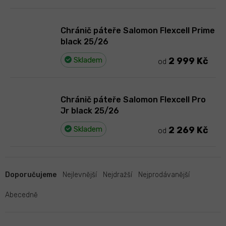
Chránič páteře Salomon Flexcell Prime
black 25/26
Skladem
2 999 Kč
od
Chránič páteře Salomon Flexcell Pro
Jr black 25/26
Skladem
2 269 Kč
od
Ř
a
Doporučujeme
Nejlevnější
Nejdražší
Nejprodávanější
z
e
Abecedně
n
í