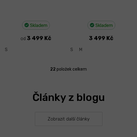
Skladem
Skladem
3 499 Kč
3 499 Kč
od
S
S
M
22
položek celkem
O
v
l
á
Články z blogu
d
a
c
í
p
Zobrazit další články
r
v
k