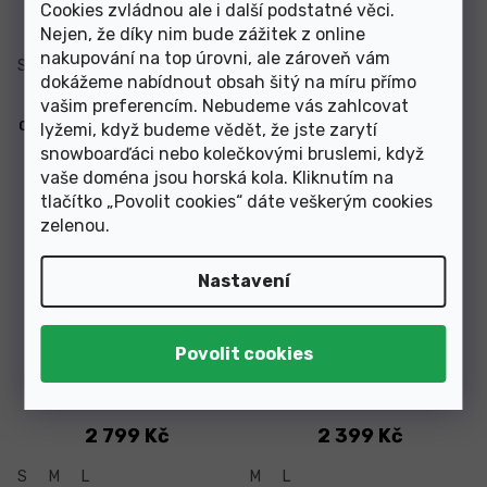
Cookies zvládnou ale i další podstatné věci.
4 219 Kč
2 799 Kč
od
Nejen, že díky nim bude zážitek z online
nakupování na top úrovni, ale zároveň vám
S
M
S
M
dokážeme nabídnout obsah šitý na míru přímo
vašim preferencím. Nebudeme vás zahlcovat
Chránič páteře POCito VPD Air
Chránič páteře Relax
lyžemi, když budeme vědět, že jste zarytí
fluorescent Pink
Speedmaster Evo
snowboarďáci nebo kolečkovými bruslemi, když
vaše doména jsou horská kola. Kliknutím na
tlačítko „Povolit cookies“ dáte veškerým cookies
zelenou
.
–10 %
Nastavení
Skladem
Skladem
2 799 Kč
2 399 Kč
S
M
L
M
L