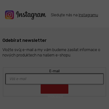
y
v
ý
Sledujte nás na
Instagramu
p
i
s
u
Odebírat newsletter
Vložte svůj e-mail a my vám budeme zasílat informace o
nových produktech na našem e-shopu.
E-mail
Z