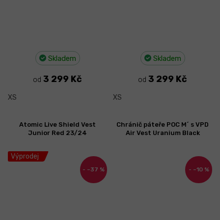
Skladem
Skladem
3 299 Kč
3 299 Kč
od
od
XS
XS
Atomic Live Shield Vest
Chránič páteře POC M´ s VPD
Junior Red 23/24
Air Vest Uranium Black
Výprodej
–37 %
–10 %