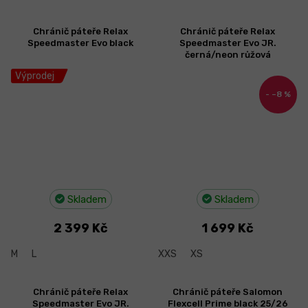
Chránič páteře Relax
Chránič páteře Relax
Speedmaster Evo black
Speedmaster Evo JR.
černá/neon růžová
Výprodej
–8 %
Skladem
Skladem
2 399 Kč
1 699 Kč
M
L
XXS
XS
Chránič páteře Relax
Chránič páteře Salomon
Speedmaster Evo JR.
Flexcell Prime black 25/26