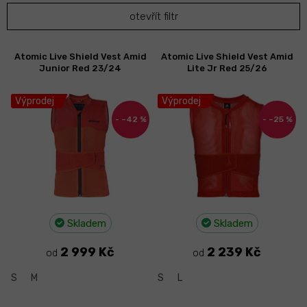
p
otevřít filtr
r
o
d
V
Atomic Live Shield Vest Amid
Atomic Live Shield Vest Amid
u
ý
Junior Red 23/24
Lite Jr Red 25/26
k
p
t
i
Výprodej
Výprodej
ů
s
–42 %
–25 %
p
r
o
d
u
k
t
Skladem
Skladem
ů
2 999 Kč
2 239 Kč
od
od
S
M
S
L