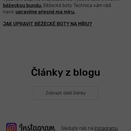
d
běžeckou bundu.
Běžecké boty Technica vám rádi
a
navíc
upravíme přesně ma míru.
c
í
JAK UPRAVIT BĚŽĚCKÉ BOTY NA MÍRU?
p
r
v
k
y
v
ý
p
i
Články z blogu
s
u
Zobrazit další články
Sledujte nás na
Instagramu