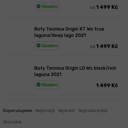
Skladem
1 499 Kč
od
Boty Tecnica Origin XT Ws true
laguna/deep lago 2021
Skladem
1 499 Kč
od
Boty Tecnica Origin LD Ws black/rich
laguna 2021
Skladem
1 499 Kč
Ř
a
Doporučujeme
Nejlevnější
Nejdražší
Nejprodávanější
z
e
Abecedně