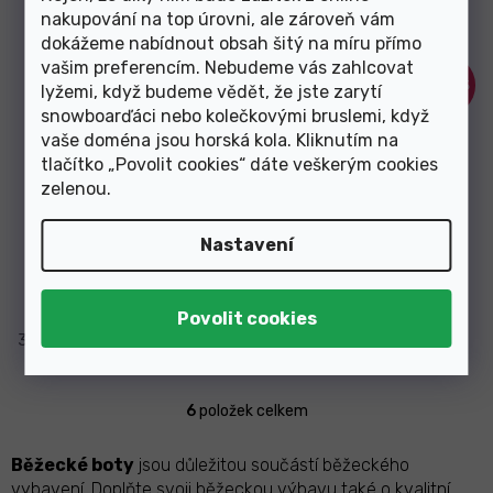
black/rich laguna 2021
true laguna/deep lago 2021
nakupování na top úrovni, ale zároveň vám
dokážeme nabídnout obsah šitý na míru přímo
Výprodej
vašim preferencím. Nebudeme vás zahlcovat
–65 %
–65 %
lyžemi, když budeme vědět, že jste zarytí
snowboarďáci nebo kolečkovými bruslemi, když
vaše doména jsou horská kola. Kliknutím na
tlačítko „Povolit cookies“ dáte veškerým cookies
zelenou
.
Nastavení
Skladem
Skladem
1 499 Kč
1 499 Kč
od
od
38 2/3
39 1/2
42
40
40 2/3
6
položek celkem
O
v
l
Běžecké boty
jsou důležitou součástí běžeckého
á
vybavení. Doplňte svoji běžeckou výbavu také o kvalitní