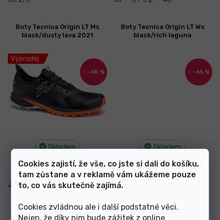
Boty Tecnica Origin LT Ms
Boty Tecnica Origin LT Ws
black/dusty lava 2021
black/rich laguna
Výprodej
–65 %
–65 %
Skladem
Skladem
Cookies zajistí, že vše, co jste si dali do košíku,
1 499 Kč
1 499 Kč
od
od
tam zůstane a v reklamě vám ukážeme pouze
to, co vás skutečně zajímá.
41 1/2
38
39 1/2
Cookies zvládnou ale i další podstatné věci.
Boty Tecnica Origin XT Ws
Boty Tecnica Origin XT Ws
Nejen, že díky nim bude zážitek z online