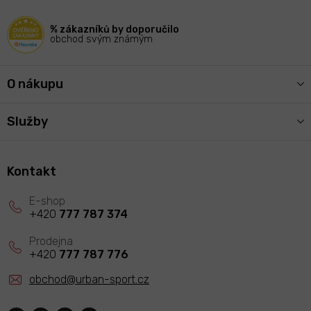
t
í
% zákazníků by doporučilo
obchod svým známým
O nákupu
Služby
Kontakt
+420
777 787 374
+420
777 787 776
obchod
@
urban-sport.cz