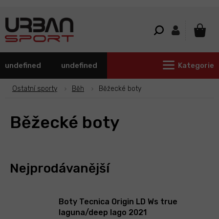
Přejít
na
obsah
NÁKU
KOŠÍ
undefined
undefined
Kategorie
Ostatní sporty
Běh
Běžecké boty
Běžecké boty
Nejprodávanější
Boty Tecnica Origin LD Ws true
laguna/deep lago 2021