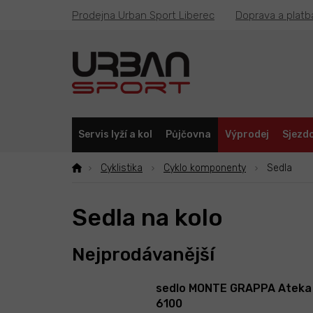
Přejít
Prodejna Urban Sport Liberec
Doprava a platb
na
obsah
Servis lyží a kol
Půjčovna
Výprodej
Sjezdo
Cyklistika
Cyklo komponenty
Sedla
Sedla na kolo
Nejprodávanější
sedlo MONTE GRAPPA Ateka
6100