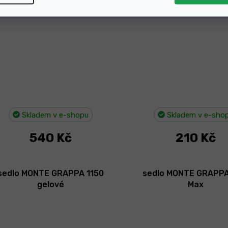
modré
Skladem v e-shopu
Skladem v e-sho
540 Kč
210 Kč
sedlo MONTE GRAPPA 1150
sedlo MONTE GRAPPA
gelové
Max