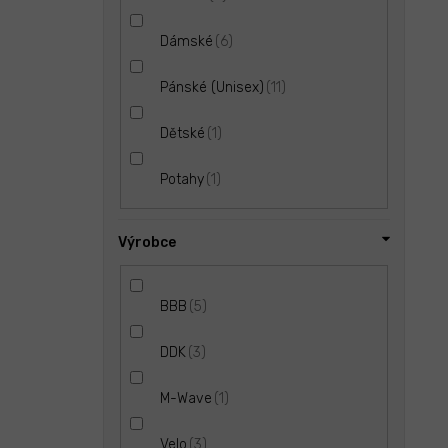
6
Dámské
11
Pánské (Unisex)
1
Dětské
1
Potahy
Výrobce
5
BBB
3
DDK
1
M-Wave
3
Velo