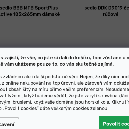
sedlo BBB MTB SportPlus
sedlo DDK D9019 č
Active 185x265mm dámské
růžové
s zajistí, že vše, co jste si dali do košíku, tam zůstane a 
ě vám ukážeme pouze to, co vás skutečně zajímá.
s zvládnou ale i další podstatné věci. Nejen, že díky nim bu
k z online nakupování na top úrovni, ale zároveň vám dokáž
Skladem v e-shopu
Skladem v e-sho
out obsah šitý na míru přímo vašim preferencím. Nebudeme
vat lyžemi, když budeme vědět, že jste zarytí snowboarďáci
1 149 Kč
370 Kč
ovými bruslemi, když vaše doména jsou horská kola. Kliknut
ko „Povolit cookies“ dáte veškerým cookies zelenou
.
sedlo DDK DD073MF
sedlo dětské VENTUR
68x155mm Memory černo-
24"
tavení