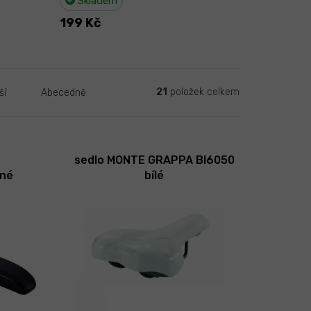
Skladem
199 Kč
21
položek celkem
ší
Abecedně
sedlo MONTE GRAPPA BI6050
rné
bílé