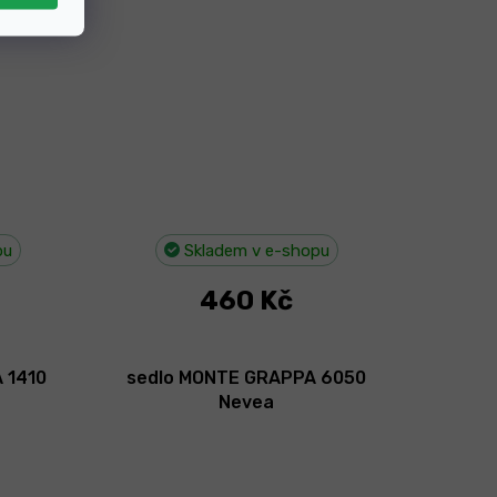
pu
Skladem v e-shopu
460 Kč
 1410
sedlo MONTE GRAPPA 6050
Nevea