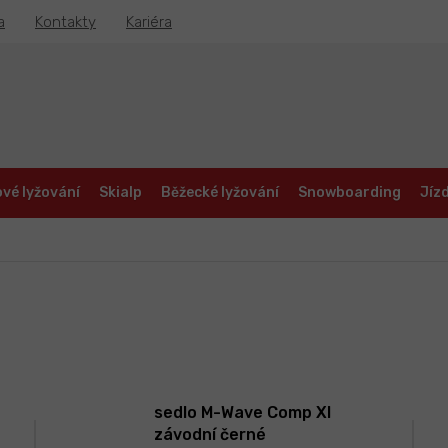
a
Kontakty
Kariéra
vé lyžování
Skialp
Běžecké lyžování
Snowboarding
Jízd
sedlo M-Wave Comp XI
závodní černé