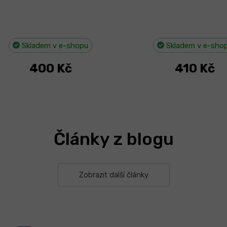
Skladem v e-shopu
Skladem v e-sho
400 Kč
410 Kč
O
v
l
á
Články z blogu
d
a
c
í
Zobrazit další články
p
r
v
k
y
v