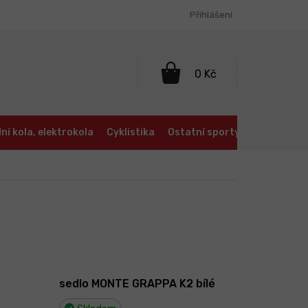
Přihlášení
NÁKUPNÍ
KOŠÍK
ní kola, elektrokola
Cyklistika
Ostatní sporty
Oblečení a
sedlo MONTE GRAPPA K2 bílé