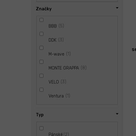
t
ů
Značky
5
BBB
3
DDK
s
1
M-wave
8
MONTE GRAPPA
3
VELO
1
Ventura
Typ
2
Pánské