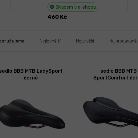
Skladem v e-shopu
460 Kč
poručujeme
Nejlevnější
Nejdražší
Nejprodávaněj
sedlo BBB MTB LadySport
sedlo BBB MTB
černé
SportComfort če