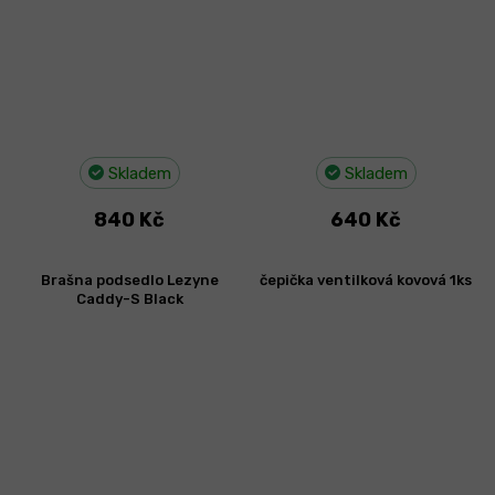
Skladem
Skladem
840 Kč
640 Kč
Brašna podsedlo Lezyne
čepička ventilková kovová 1ks
Caddy-S Black