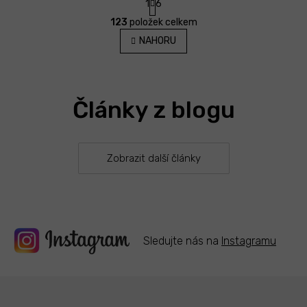
1
6
t
O
r
123
položek celkem
v
á
l
NAHORU
n
á
k
d
o
v
a
á
c
n
Články z blogu
í
í
p
r
v
k
Zobrazit další články
y
v
ý
p
i
s
Sledujte nás na
Instagramu
u