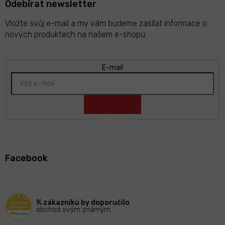
Odebírat newsletter
Vložte svůj e-mail a my vám budeme zasílat informace o
nových produktech na našem e-shopu.
E-mail
Z
á
Facebook
p
a
t
í
% zákazníků by doporučilo
obchod svým známým