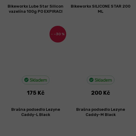
Bikeworkx Lube Star Silicon
Bikeworkx SILICONE STAR 200
vazelína 100g PO EXPIRACI
ML
–30 %
Skladem
Skladem
175 Kč
200 Kč
Brašna podsedlo Lezyne
Brašna podsedlo Lezyne
Caddy-L Black
Caddy-M Black