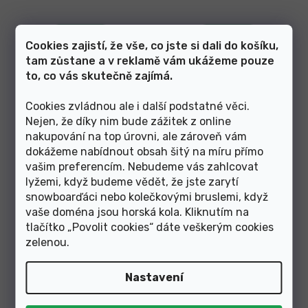
Skladem
Skladem
Cookies zajistí, že vše, co jste si dali do košíku,
tam zůstane a v reklamě vám ukážeme pouze
490 Kč
9 Kč
to, co vás skutečně zajímá.
Čepička ventilková moto PH
Čepička ventilková PH
Cookies zvládnou ale i další podstatné věci.
černá
galusková
Nejen, že díky nim bude zážitek z online
nakupování na top úrovni, ale zároveň vám
dokážeme nabídnout obsah šitý na míru přímo
vašim preferencím. Nebudeme vás zahlcovat
lyžemi, když budeme vědět, že jste zarytí
snowboarďáci nebo kolečkovými bruslemi, když
vaše doména jsou horská kola. Kliknutím na
tlačítko „Povolit cookies“ dáte veškerým cookies
zelenou
.
Skladem
Skladem
Nastavení
9 Kč
9 Kč