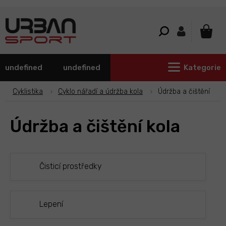
Přejít
na
obsah
NÁKU
KOŠÍ
undefined
undefined
Kategorie
Cyklistika
Cyklo nářadí a údržba kola
Údržba a čištění
Údržba a čištění kola
Čisticí prostředky
Lepení