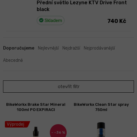
Přední světlo Lezyne KTV Drive Front
black
Skladem
740 Kč
Ř
a
Doporučujeme
Nejlevnější
Nejdražší
Nejprodávanější
z
e
Abecedně
n
í
p
otevřít filtr
r
o
d
V
BikeWorkx Brake Star Mineral
BikeWorkx Clean Star spray
u
ý
100ml PO EXPIRACI
750ml
k
p
t
i
Výprodej
ů
s
–36 %
p