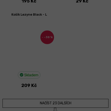
195 Kč
29 Kč
Košík Lezyne Black - L
–38 %
Skladem
209 Kč
NAČÍST 23 DALŠÍCH
S