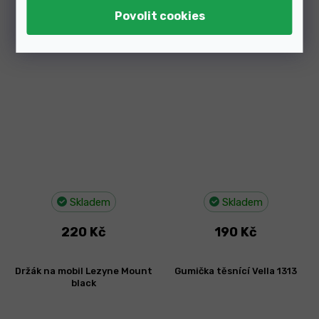
Čistič Bike Workx Greener
Držák hustilky Lezyne Pump
Cleaner 500ml
mount W/straps
Skladem
Skladem
220 Kč
190 Kč
Držák na mobil Lezyne Mount
Gumička těsnící Vella 1313
black