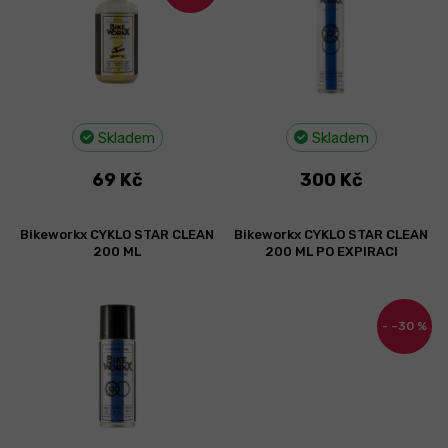
r
o
d
u
k
t
Skladem
Skladem
ů
69 Kč
300 Kč
Bikeworkx CYKLO STAR CLEAN
Bikeworkx CYKLO STAR CLEAN
200 ML
200 ML PO EXPIRACI
–30 %