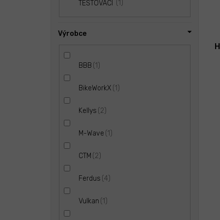
1
TESTOVACI
Výrobce
H
1
BBB
1
BikeWorkX
2
Kellys
1
M-Wave
2
CTM
4
Ferdus
1
Vulkan