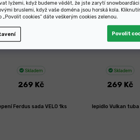
vat lyžemi, když budeme vědět, že jste zarytí snowboarďáci
ovými bruslemi, když vaše doména jsou horská kola. Kliknut
ko „Povolit cookies“ dáte veškerým cookies zelenou
.
tavení
Skladem
Skladem
269 Kč
269 Kč
epení Ferdus sada VELO 1ks
lepidlo Vulkan tuba