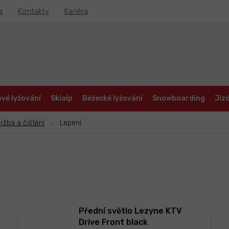
a
Kontakty
Kariéra
vé lyžování
Skialp
Běžecké lyžování
Snowboarding
Jízd
ržba a čištění
Lepení
Přední světlo Lezyne KTV
Drive Front black