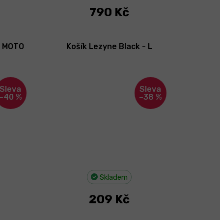
790 Kč
é MOTO
Košík Lezyne Black - L
–40 %
–38 %
Skladem
209 Kč