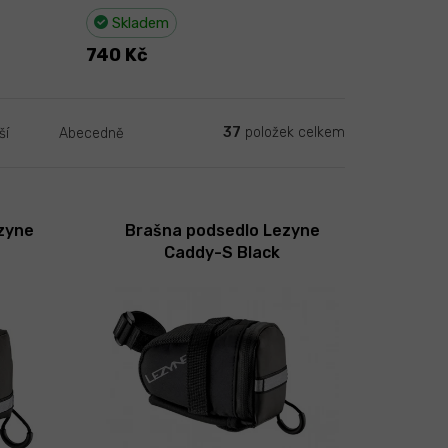
Skladem
740 Kč
37
položek celkem
ší
Abecedně
zyne
Brašna podsedlo Lezyne
Caddy-S Black