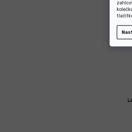
zahlco
kolečk
tlačít
Nas
L