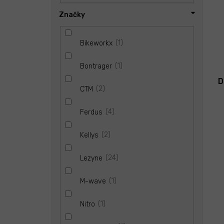
t
ů
Značky
1
Bikeworkx
1
Bontrager
D
2
CTM
4
Ferdus
2
Kellys
24
Lezyne
1
M-wave
1
Nitro