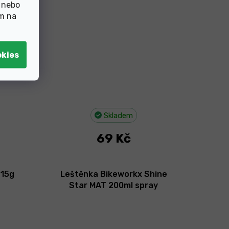
 nebo
ím na
Skladem
69 Kč
 15g
Leštěnka Bikeworkx Shine
Star MAT 200ml spray