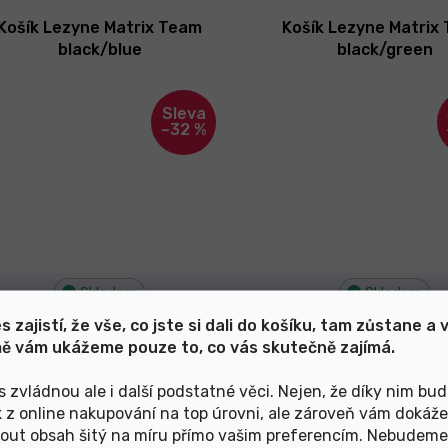
Košík Lezyne Matrix Team
Košík Lezyne Matrix
black/blue
black/green
–32 %
Skladem
Skladem
s zajistí, že vše, co jste si dali do košíku, tam zůstane a 
429 Kč
429 Kč
ě vám ukážeme pouze to, co vás skutečně zajímá.
s zvládnou ale i další podstatné věci. Nejen, že díky nim bu
Košík na lahev CTM GEN2
Košík na lahev CTM
k z online nakupování na top úrovni, ale zároveň vám dokáž
black/blue
black/pink
out obsah šitý na míru přímo vašim preferencím. Nebudeme