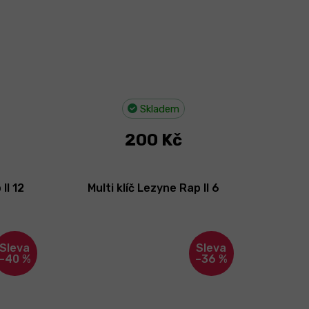
Skladem
200 Kč
II 12
Multi klíč Lezyne Rap II 6
–40 %
–36 %