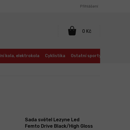
Přihlášení
NÁKUPNÍ
KOŠÍK
ní kola, elektrokola
Cyklistika
Ostatní sporty
Oblečení a
Sada světel Lezyne Led
Femto Drive Black/High Gloss