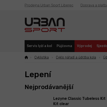
Přejít
Prodejna Urban Sport Liberec
Doprava a platb
na
obsah
Servis lyží a kol
Půjčovna
Výprodej
Sjezdo
Cyklistika
Cyklo nářadí a údržba kola
Úd
Lepení
Nejprodávanější
Lezyne Classic Tubeless Kit
Kit clear