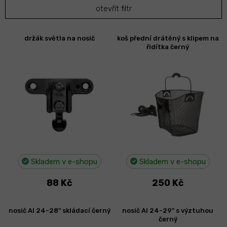
otevřít filtr
r
o
d
V
držák světla na nosič
koš přední drátěný s klipem na
u
ý
řidítka černý
k
p
t
i
ů
s
p
r
o
d
u
k
t
Skladem v e-shopu
Skladem v e-shopu
ů
88 Kč
250 Kč
nosič Al 24-28" skládací černý
nosič Al 24-29" s výztuhou
černý