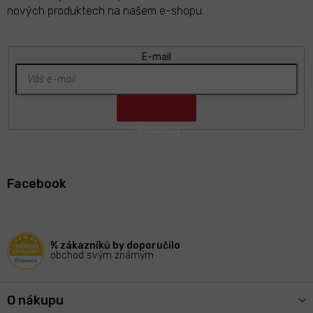
nových produktech na našem e-shopu.
E-mail
Z
á
Facebook
p
a
t
í
% zákazníků by doporučilo
obchod svým známým
O nákupu