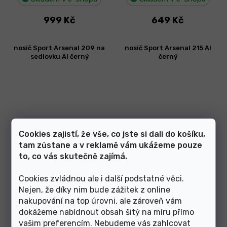
999 Kč
649 Kč
nosič Sport Arsenal 209 na
nosič Sport Arsenal 215 Al
sedlovku Al černý
černý
Cookies zajistí, že vše, co jste si dali do košíku,
tam zůstane a v reklamě vám ukážeme pouze
to, co vás skutečně zajímá.
Skladem v e-shopu
Skladem v e-shopu
Cookies zvládnou ale i další podstatné věci.
Nejen, že díky nim bude zážitek z online
829 Kč
949 Kč
nakupování na top úrovni, ale zároveň vám
dokážeme nabídnout obsah šitý na míru přímo
nosič Sport Arsenal 216 Al
nosič Sport Arsenal 217 Al
vašim preferencím. Nebudeme vás zahlcovat