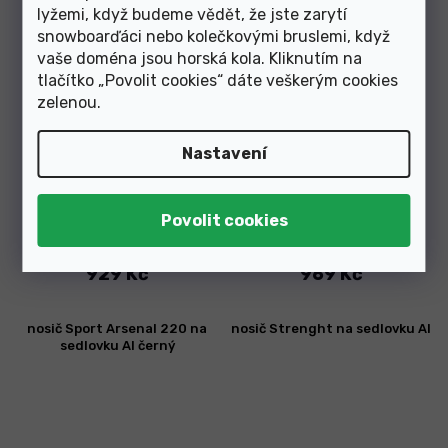
černý
černý
lyžemi, když budeme vědět, že jste zarytí
snowboarďáci nebo kolečkovými bruslemi, když
vaše doména jsou horská kola. Kliknutím na
tlačítko „Povolit cookies“ dáte veškerým cookies
zelenou
.
Nastavení
Skladem v e-shopu
Skladem v e-shopu
929 Kč
969 Kč
nosič Sport Arsenal 220 na
nosič Strenght na sedlovku Al
sedlovku Al černý