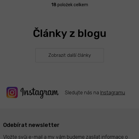
18
položek celkem
O
v
l
á
Články z blogu
d
a
c
í
p
Zobrazit další články
r
v
k
y
v
ý
Sledujte nás na
Instagramu
p
i
s
u
Odebírat newsletter
Vložte svůj e-mail a my vám budeme zasílat informace o