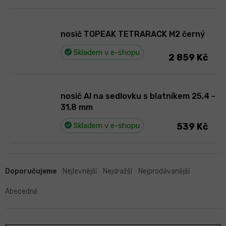
nosič TOPEAK TETRARACK M2 černý
Skladem v e-shopu
2 859 Kč
nosič Al na sedlovku s blatníkem 25,4 -
31,8 mm
Skladem v e-shopu
539 Kč
Ř
a
Doporučujeme
Nejlevnější
Nejdražší
Nejprodávanější
z
e
Abecedně
n
í
p