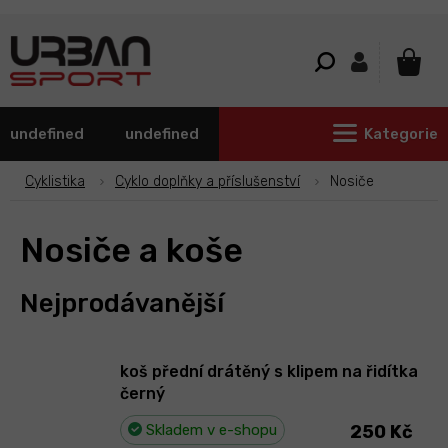
Přejít
na
obsah
NÁKU
KOŠÍ
undefined
undefined
Kategorie
Cyklistika
Cyklo doplňky a příslušenství
Nosiče
Nosiče a koše
Nejprodávanější
koš přední drátěný s klipem na řidítka
černý
Skladem v e-shopu
250 Kč