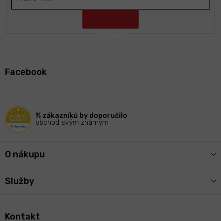
Z
á
Facebook
p
a
t
í
% zákazníků by doporučilo
obchod svým známým
O nákupu
Služby
Kontakt