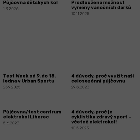
Půjčovna dětských kol
Prodloužená možnost
á
výměny vánočních dárků
1.3.2026
n
10.11.2025
k
ů
4 důvody, proč využít naši
Test Week od 9. do 18.
celosezónní půjčovnu
ledna v Urban Sportu
29.8.2023
25.9.2025
Půjčovna/test centrum
4 důvody, proč je
elektrokol Liberec
cyklistika zdravý sport –
včetně elektrokol!
5.6.2023
10.5.2023