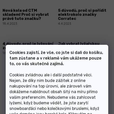
Nová kola od CTM
5 důvodů, proč si pořídit
skladem! Proč si vybrat
elektrokolo značky
právě tuto značku?
Corratec
18.4.2023
4.4.2023
4 důvody, proč je lyžování
Jak vybrat lyžařskou
zdravý sport
helmu a brýle?
Cookies zajistí, že vše, co jste si dali do košíku,
16.2.2023
11.12.2022
tam zůstane a v reklamě vám ukážeme pouze
to, co vás skutečně zajímá.
S
1
4
t
Cookies zvládnou ale i další podstatné věci.
r
32
položek celkem
Nejen, že díky nim bude zážitek z online
O
á
v
nakupování na top úrovni, ale zároveň vám
NAHORU
n
l
k
dokážeme nabídnout obsah šitý na míru přímo
á
o
vašim preferencím. Nebudeme vás zahlcovat
v
d
lyžemi, když budeme vědět, že jste zarytí
á
a
snowboarďáci nebo kolečkovými bruslemi, když
n
Články z blogu
c
í