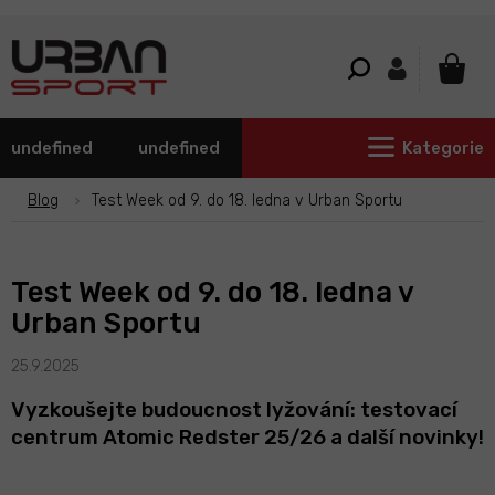
Přejít
na
obsah
NÁKU
KOŠÍ
undefined
undefined
Kategorie
Blog
Test Week od 9. do 18. ledna v Urban Sportu
Test Week od 9. do 18. ledna v
Urban Sportu
25.9.2025
Vyzkoušejte budoucnost lyžování: testovací
centrum Atomic Redster 25/26 a další novinky!