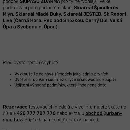
podobě
SKIPASŮ ZDARMA
pro ty nejrychlejší. Velké
poděkování patří partnerům akce,
Skiareál Špindlerův
Mlýn, Skiareál Mladé Buky, Skiareál JEŠTĚD, SkiResort
Live (Černá Hora, Pec pod Sněžkou, Černý Důl, Velká
Úpa a Svoboda n. Úpou).
Proč byste neměli chybět?
Vyzkoušejte nejnovější modely jako jedni z prvních
Ověřte si, co Vám sedí, než si lyže či snowboard koupíte.
Užijte si výhodné podmínky, které jinde nenajdete
Rezervace
testovacích modelů a více informací získáte na
čísle
+420 777 787 776
nebo e-mailu
obchod@urban-
sport.cz
.
Přijďte k nám a buďte o krok napřed.