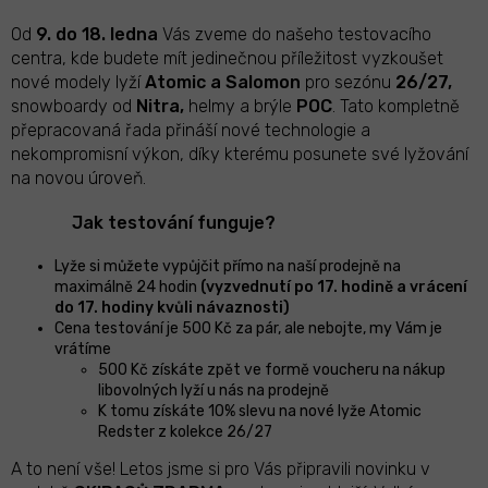
Od
9. do 18. ledna
Vás zveme do našeho testovacího
centra, kde budete mít jedinečnou příležitost vyzkoušet
nové modely lyží
Atomic a Salomon
pro sezónu
26/27,
snowboardy od
Nitra,
helmy a brýle
POC
. Tato kompletně
přepracovaná řada přináší nové technologie a
nekompromisní výkon, díky kterému posunete své lyžování
na novou úroveň.
Jak testování funguje?
Lyže si můžete vypůjčit přímo na naší prodejně na
maximálně 24 hodin
(vyzvednutí po 17. hodině a vrácení
do 17. hodiny kvůli návaznosti)
Cena testování je 500 Kč za pár, ale nebojte, my Vám je
vrátíme
500 Kč získáte zpět ve formě voucheru na nákup
libovolných lyží u nás na prodejně
K tomu získáte 10% slevu na nové lyže Atomic
Redster z kolekce 26/27
A to není vše! Letos jsme si pro Vás připravili novinku v