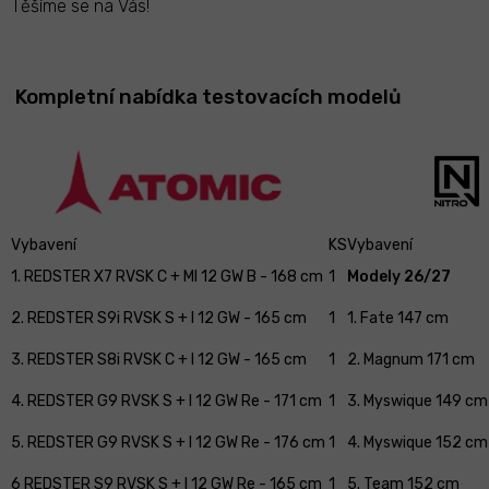
Těšíme se na Vás!
Kompletní nabídka testovacích modelů
Vybavení
KS
Vybavení
1. REDSTER X7 RVSK C + MI 12 GW B - 168 cm
1
Modely 26/27
2. REDSTER S9i RVSK S + I 12 GW - 165 cm
1
1. Fate 147 cm
3. REDSTER S8i RVSK C + I 12 GW - 165 cm
1
2. Magnum 171 cm
4. REDSTER G9 RVSK S + I 12 GW Re - 171 cm
1
3. Myswique 149 cm
5. REDSTER G9 RVSK S + I 12 GW Re - 176 cm
1
4. Myswique 152 cm
6 REDSTER S9 RVSK S + I 12 GW Re - 165 cm
1
5. Team 152 cm