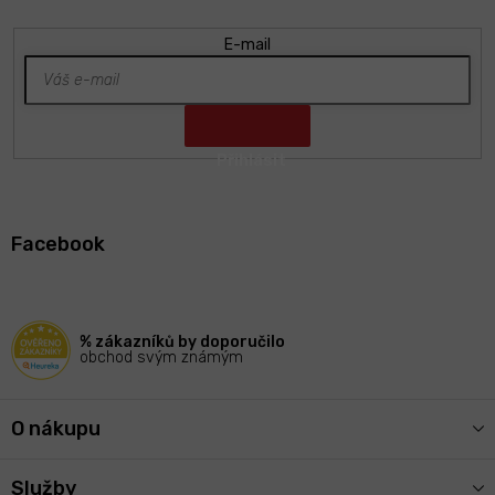
E-mail
Z
á
Facebook
p
a
t
í
% zákazníků by doporučilo
obchod svým známým
O nákupu
Služby