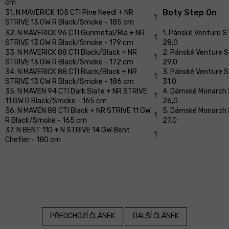
cm
Boty Step On
31. N MAVERICK 105 CTI Pine Needl + NR
1
STRIVE 13 GW R Black/Smoke - 185 cm
32. N MAVERICK 96 CTI Gunmetal/Bla + NR
1. Pánské Venture 
1
STRIVE 13 GW R Black/Smoke - 179 cm
28,0
33. N MAVERICK 88 CTI Black/Black + NR
2. Pánské Venture 
1
STRIVE 13 GW R Black/Smoke - 172 cm
29,0
34. N MAVERICK 88 CTI Black/Black + NR
3. Pánské Venture 
1
STRIVE 13 GW R Black/Smoke - 186 cm
31,0
35. N MAVEN 94 CTI Dark Slate + NR STRIVE
4. Dámské Monarch 
1
11 GW R Black/Smoke - 165 cm
26,0
36. N MAVEN 88 CTI Black + NR STRIVE 11 GW
5. Dámské Monarch 
1
R Black/Smoke - 165 cm
27,0
37. N BENT 110 + N STRIVE 14 GW Bent
1
Chetler - 180 cm
PŘEDCHOZÍ ČLÁNEK
DALŠÍ ČLÁNEK