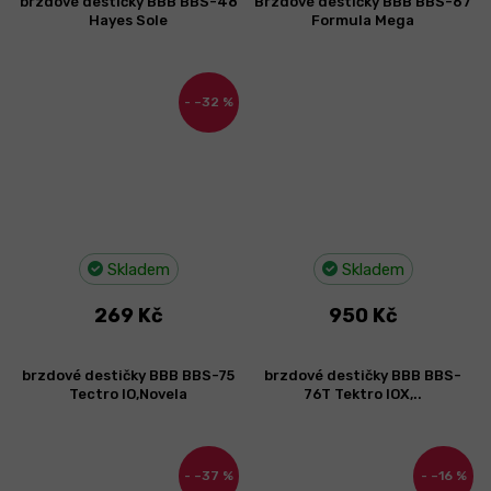
brzdové destičky BBB BBS-48
Brzdové destičky BBB BBS-67
Hayes Sole
Formula Mega
–32 %
Skladem
Skladem
269 Kč
950 Kč
brzdové destičky BBB BBS-75
brzdové destičky BBB BBS-
Tectro IO,Novela
76T Tektro IOX,..
–37 %
–16 %