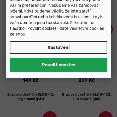
vašim preferencím. Nebudeme vás zahlcovat
Brzdové destičky KLS D-09,
Brzdové destičky KLS D-11S,
organické (pár)
sintrované (pár)
lyžemi, když budeme vědět, že jste zarytí
snowboarďáci nebo kolečkovými bruslemi, když
vaše doména jsou horská kola. Kliknutím na
tlačítko „Povolit cookies“ dáte veškerým cookies
–34 %
–34 %
zelenou
.
Nastavení
Skladem
Skladem
149 Kč
209 Kč
Brzdové destičky KLS D-12,
Brzdové destičky KLS D-12S,
organické (pár)
sintrované (pár)