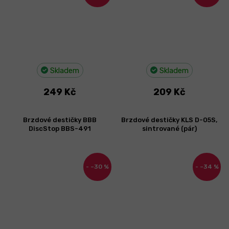
Skladem
Skladem
249 Kč
209 Kč
Brzdové destičky BBB
Brzdové destičky KLS D-05S,
DiscStop BBS-491
sintrované (pár)
–30 %
–34 %