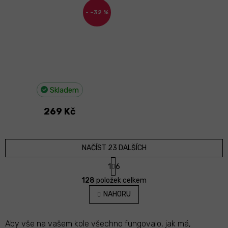
–32 %
Skladem
269 Kč
NAČÍST 23 DALŠÍCH
S
1
6
t
O
r
128
položek celkem
v
á
l
NAHORU
n
á
k
d
o
v
a
Aby vše na vašem kole všechno fungovalo, jak má,