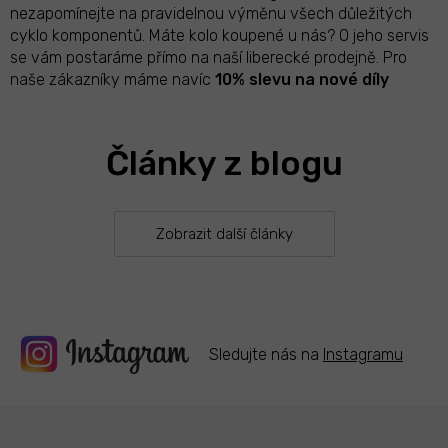
á
c
nezapomínejte na pravidelnou výměnu všech důležitých
n
í
cyklo komponentů.
Máte kolo koupené u nás? O jeho servis
í
p
se vám postaráme přímo na naší liberecké prodejně.
Pro
r
naše zákazníky máme navíc
10% slevu na nové díly
v
k
y
v
Články z blogu
ý
p
i
s
Zobrazit další články
u
Sledujte nás na
Instagramu