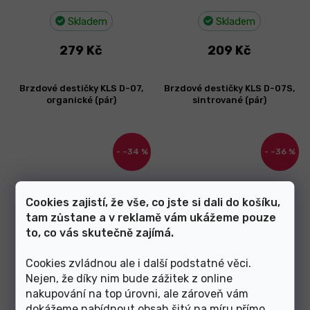
Skladem
Skladem
279 Kč
209 Kč
Brzdové destičky KLS D-07,
Brzdové destičky KLS D-07S,
organické (pár)
sintrované (pár)
–34 %
–36 %
Cookies zajistí, že vše, co jste si dali do košíku,
tam zůstane a v reklamě vám ukážeme pouze
to, co vás skutečně zajímá.
Skladem
Skladem
Cookies zvládnou ale i další podstatné věci.
Nejen, že díky nim bude zážitek z online
149 Kč
209 Kč
nakupování na top úrovni, ale zároveň vám
dokážeme nabídnout obsah šitý na míru přímo