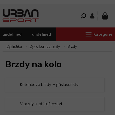
Přejít
na
obsah
NÁKU
KOŠÍ
undefined
undefined
Kategorie
Cyklistika
Cyklo komponenty
Brzdy
Brzdy na kolo
Kotoučové brzdy + příslušenství
V brzdy + příslušenství