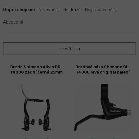
Ř
a
Doporučujeme
Nejlevnější
Nejdražší
Nejprodávanější
z
e
Abecedně
n
í
p
otevřít filtr
r
o
d
V
Brzda Shimano Alivio BR-
Brzdová páka Shimano BL-
u
ý
T4000 zadní černá 25mm
T4000 levá original balení
k
p
t
i
ů
s
p
r
o
d
u
k
t