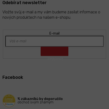
Odebírat newsletter
Vložte svůj e-mail a my vám budeme zasílat informace o
nových produktech na našem e-shopu.
E-mail
Z
á
Facebook
p
a
t
í
% zákazníků by doporučilo
obchod svým známým