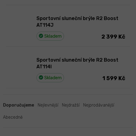
Sportovní sluneční brýle R2 Boost
AT114J
Skladem
2 399 Kč
Sportovní sluneční brýle R2 Boost
AT114I
Skladem
1 599 Kč
Ř
a
Doporučujeme
Nejlevnější
Nejdražší
Nejprodávanější
z
e
Abecedně
n
í