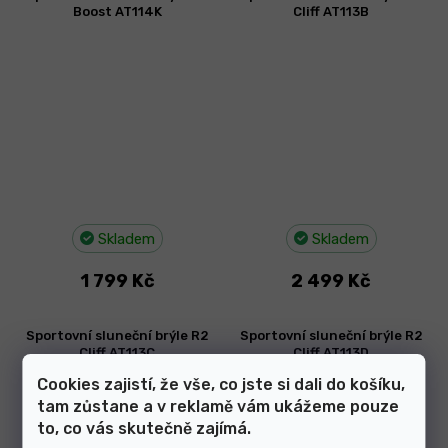
Boost AT114K
Cliff AT113B
Skladem
Skladem
1 799 Kč
2 499 Kč
Sportovní sluneční brýle R2
Sportovní sluneční brýle R2
Cliff AT113C
Cliff AT113D
Cookies zajistí, že vše, co jste si dali do košíku,
tam zůstane a v reklamě vám ukážeme pouze
to, co vás skutečně zajímá.