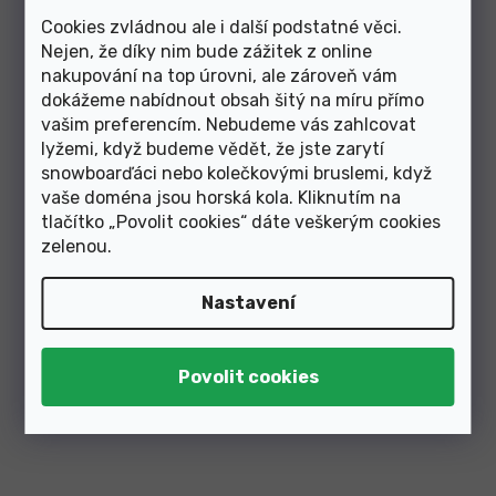
Cookies zvládnou ale i další podstatné věci.
Nejen, že díky nim bude zážitek z online
nakupování na top úrovni, ale zároveň vám
dokážeme nabídnout obsah šitý na míru přímo
vašim preferencím. Nebudeme vás zahlcovat
Skladem
Skladem
lyžemi, když budeme vědět, že jste zarytí
snowboarďáci nebo kolečkovými bruslemi, když
1 799 Kč
1 599 Kč
vaše doména jsou horská kola. Kliknutím na
tlačítko „Povolit cookies“ dáte veškerým cookies
zelenou
.
Sportovní sluneční brýle R2
Sportovní sluneční brýle R2
Cliff AT113F
CROWN AT078H
Nastavení