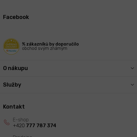
Z
á
Facebook
p
a
t
í
% zákazníků by doporučilo
obchod svým známým
O nákupu
Služby
Kontakt
+420
777 787 374