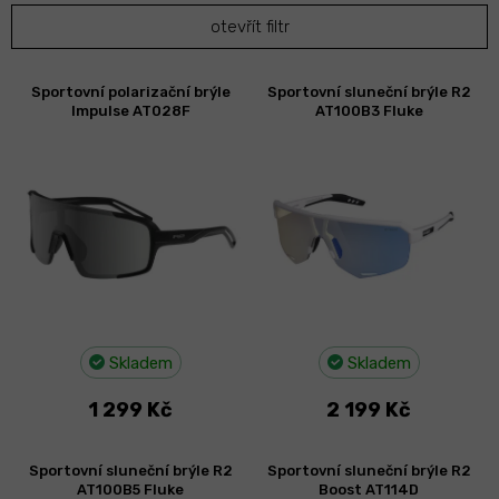
p
otevřít filtr
r
o
d
V
Sportovní polarizační brýle
Sportovní sluneční brýle R2
u
ý
Impulse AT028F
AT100B3 Fluke
k
p
t
i
ů
s
p
r
o
d
u
k
t
Skladem
Skladem
ů
1 299 Kč
2 199 Kč
Sportovní sluneční brýle R2
Sportovní sluneční brýle R2
AT100B5 Fluke
Boost AT114D