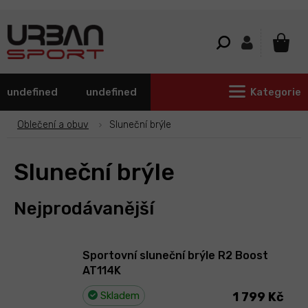
Přejít
na
obsah
NÁKU
KOŠÍ
undefined
undefined
Kategorie
Oblečení a obuv
Sluneční brýle
Sluneční brýle
Nejprodávanější
Sportovní sluneční brýle R2 Boost
AT114K
Skladem
1 799 Kč