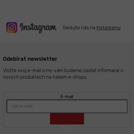
v
ý
p
i
s
Sledujte nás na
Instagramu
u
Odebírat newsletter
Vložte svůj e-mail a my vám budeme zasílat informace o
nových produktech na našem e-shopu.
E-mail