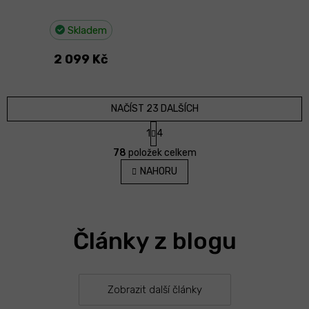
Skladem
2 099 Kč
NAČÍST 23 DALŠÍCH
S
1
4
t
O
r
78
položek celkem
v
á
l
NAHORU
n
á
k
d
o
v
a
á
c
n
Články z blogu
í
í
p
r
v
k
Zobrazit další články
y