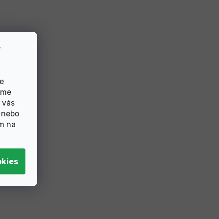
v
de
eme
 vás
 nebo
ím na