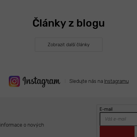
ý
p
i
s
Články z blogu
u
Zobrazit další články
Sledujte nás na
Instagramu
E-mail
t informace o nových