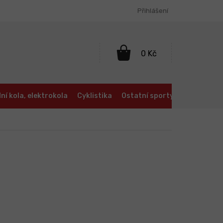
Přihlášení
NÁKUPNÍ
KOŠÍK
ní kola, elektrokola
Cyklistika
Ostatní sporty
Oblečení a