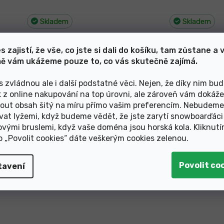
Skladem
Skladem
599 Kč
169 Kč
s zajistí, že vše, co jste si dali do košíku, tam zůstane a 
ě vám ukážeme pouze to, co vás skutečně zajímá.
s zvládnou ale i další podstatné věci. Nejen, že díky nim bu
k z online nakupování na top úrovni, ale zároveň vám dokáž
O
v
out obsah šitý na míru přímo vašim preferencím. Nebudeme
l
vat lyžemi, když budeme vědět, že jste zarytí snowboarďáci
á
ovými bruslemi, když vaše doména jsou horská kola. Kliknut
d
ko „Povolit cookies“ dáte veškerým cookies zelenou
.
a
c
í
tavení
p
r
v
k
y
v