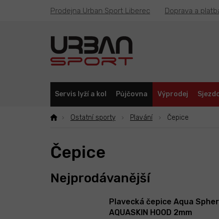
Přejít
Prodejna Urban Sport Liberec
Doprava a platb
na
obsah
Servis lyží a kol
Půjčovna
Výprodej
Sjezdo
Ostatní sporty
Plavání
Čepice
Čepice
Nejprodávanější
Plavecká čepice Aqua Sphe
AQUASKIN HOOD 2mm