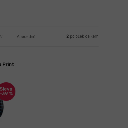
2
položek celkem
ší
Abecedně
 Print
–39 %