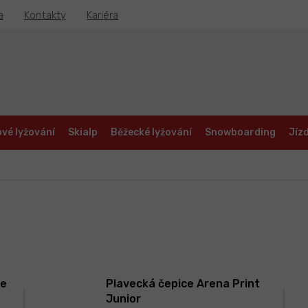
a
Kontakty
Kariéra
vé lyžování
Skialp
Běžecké lyžování
Snowboarding
Jízd
re
Plavecká čepice Arena Print
Junior