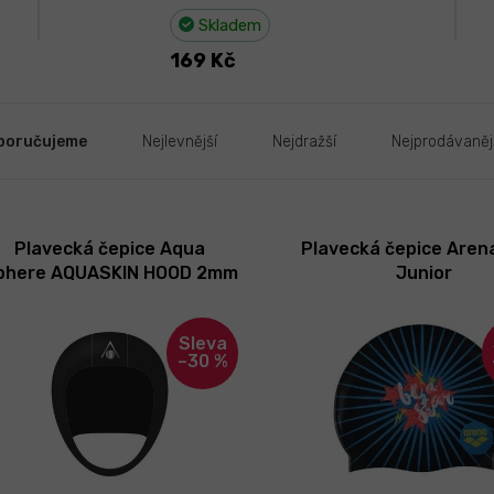
Skladem
169 Kč
poručujeme
Nejlevnější
Nejdražší
Nejprodávaněj
Plavecká čepice Aqua
Plavecká čepice Arena
phere AQUASKIN HOOD 2mm
Junior
–30 %