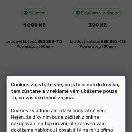
Skladem
Skladem v e-shopu
1 099 Kč
399 Kč
brzdový kotouč BBB BBS-112
brzdový kotouč BBB BBS-113
Powerstop 160mm
Powerstop 180mm
Cookies zajistí, že vše, co jste si dali do košíku,
tam zůstane a v reklamě vám ukážeme pouze
to, co vás skutečně zajímá.
Cookies zvládnou ale i další podstatné věci.
Skladem v e-shopu
Skladem v e-shopu
Nejen, že díky nim bude zážitek z online
nakupování na top úrovni, ale zároveň vám
429 Kč
499 Kč
dokážeme nabídnout obsah šitý na míru přímo