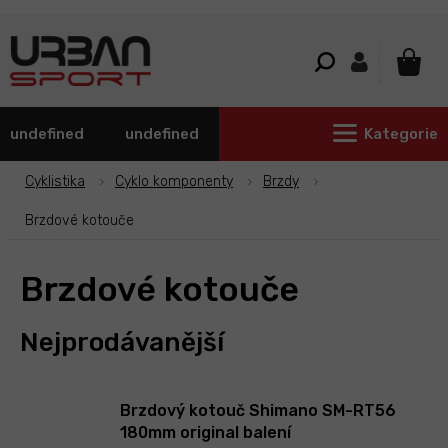
Přejít
na
obsah
NÁKU
KOŠÍ
undefined
undefined
Kategorie
Cyklistika
Cyklo komponenty
Brzdy
Brzdové kotouče
Brzdové kotouče
Nejprodávanější
Brzdový kotouč Shimano SM-RT56
180mm original balení