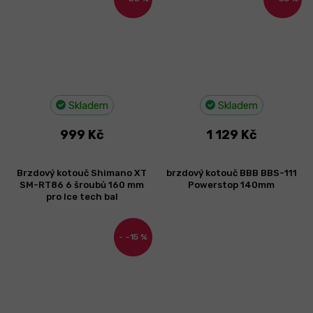
Skladem
Skladem
999 Kč
1 129 Kč
Brzdový kotouč Shimano XT
brzdový kotouč BBB BBS-111
SM-RT86 6 šroubů 160 mm
Powerstop 140mm
pro Ice tech bal
–15 %