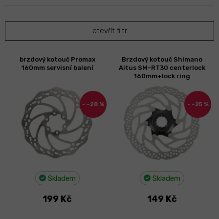
n
í
p
otevřít filtr
r
o
d
V
brzdový kotouč Promax
Brzdový kotouč Shimano
u
ý
160mm servisní balení
Altus SM-RT30 centerlock
k
p
160mm+lock ring
t
i
ů
s
–28 %
–25 %
p
r
o
d
u
k
t
Skladem
Skladem
ů
199 Kč
149 Kč