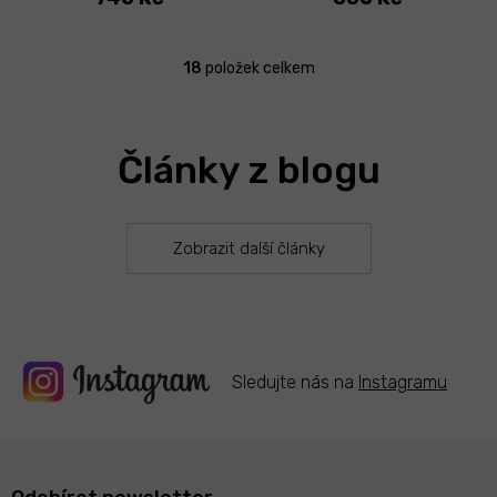
18
položek celkem
O
v
l
á
Články z blogu
d
a
c
í
p
Zobrazit další články
r
v
k
y
v
ý
Sledujte nás na
Instagramu
p
i
s
u