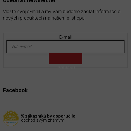
Odebírat newsletter
Vložte svůj e-mail a my vám budeme zasílat informace o
nových produktech na našem e-shopu.
E-mail
Z
á
Facebook
p
a
t
í
% zákazníků by doporučilo
obchod svým známým