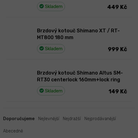
Skladem
449 Kč
Brzdový kotouč Shimano XT / RT-
MT800 180 mm
Skladem
999 Kč
Brzdový kotouč Shimano Altus SM-
RT30 centerlock 160mm+lock ring
Skladem
149 Kč
Ř
a
Doporučujeme
Nejlevnější
Nejdražší
Nejprodávanější
z
e
Abecedně