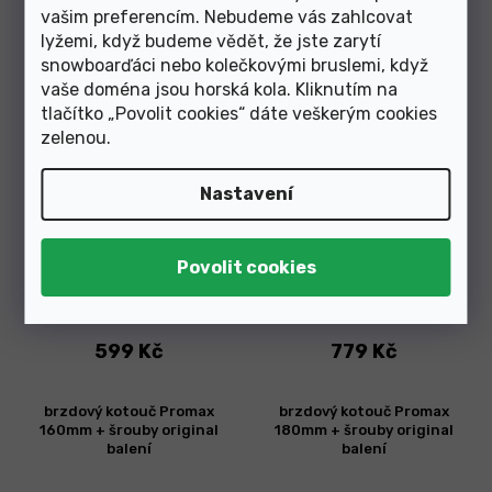
vašim preferencím. Nebudeme vás zahlcovat
brzdový kotouč BBB BBS-114
brzdový kotouč BBB BBS-121
lyžemi, když budeme vědět, že jste zarytí
Powerstop 203mm
CenterStop 160mm
snowboarďáci nebo kolečkovými bruslemi, když
vaše doména jsou horská kola. Kliknutím na
tlačítko „Povolit cookies“ dáte veškerým cookies
zelenou
.
Nastavení
Skladem v e-shopu
Skladem v e-shopu
599 Kč
779 Kč
brzdový kotouč Promax
brzdový kotouč Promax
160mm + šrouby original
180mm + šrouby original
balení
balení