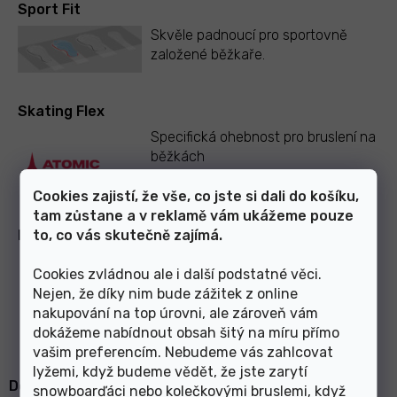
Sport Fit
Skvěle padnoucí pro sportovně
založené běžkaře.
Skating Flex
Specifická ohebnost pro bruslení na
běžkách
Cookies zajistí, že vše, co jste si dali do košíku,
tam zůstane a v reklamě vám ukážeme pouze
to, co vás skutečně zajímá.
Prolink Race SK
Tužší podrážka pro větší stabilitu a
Cookies zvládnou ale i další podstatné věci.
přenos síly při bruslení na běžkách
Nejen, že díky nim bude zážitek z online
nakupování na top úrovni, ale zároveň vám
dokážeme nabídnout obsah šitý na míru přímo
vašim preferencím. Nebudeme vás zahlcovat
lyžemi, když budeme vědět, že jste zarytí
Doplňkové parametry
snowboarďáci nebo kolečkovými bruslemi, když