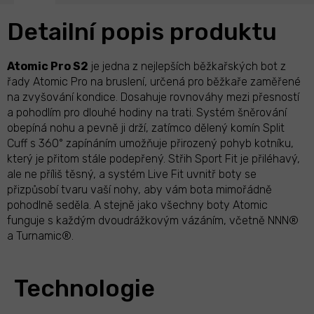
Detailní popis produktu
Atomic Pro S2
je jedna z nejlepších běžkařských bot z
řady Atomic Pro na bruslení, určená pro běžkaře zaměřené
na zvyšování kondice. Dosahuje rovnováhy mezi přesností
a pohodlím pro dlouhé hodiny na trati. Systém šněrování
obepíná nohu a pevně ji drží, zatímco dělený komín Split
Cuff s 360° zapínáním umožňuje přirozený pohyb kotníku,
který je přitom stále podepřený. Střih Sport Fit je přiléhavý,
ale ne příliš těsný, a systém Live Fit uvnitř boty se
přizpůsobí tvaru vaší nohy, aby vám bota mimořádně
pohodlně seděla. A stejně jako všechny boty Atomic
funguje s každým dvoudrážkovým vázáním, včetně NNN®
a Turnamic®.
Technologie