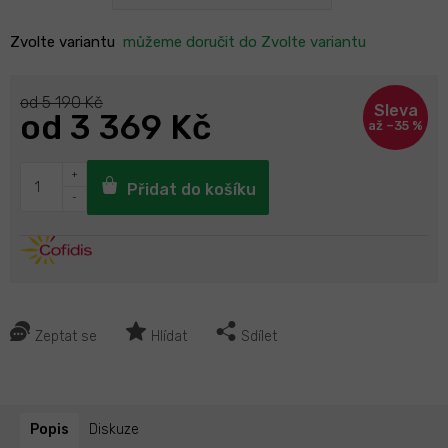
Zvolte variantu
můžeme doručit do
Zvolte variantu
od 5 190 Kč
od
3 369 Kč
až –35 %
Přidat do košíku
Zeptat se
Hlídat
Sdílet
Popis
Diskuze