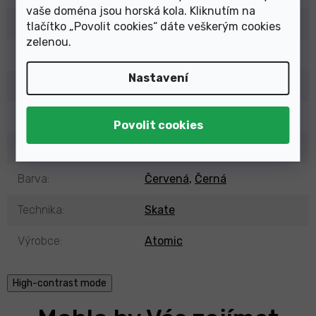
vaše doména jsou horská kola. Kliknutím na
Kategorie
:
Lyžařské boty běžecké
tlačítko „Povolit cookies“ dáte veškerým cookies
zelenou
.
EAN
:
887445319030
Nastavení
Typ
:
Pánské (Unisex)
Sezóna
:
23/24
Vázání
:
NNN
Barva
:
Červená
,
Černá
Technika
:
Skate
Výrobce
:
Atomic
High-contrast mode