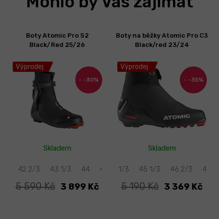
Mohlo by Vás zajímat
Boty Atomic Pro S2
Boty na běžky Atomic Pro C3
Black/Red 25/26
Black/red 23/24
Výprodej
Výprodej
-30%
-35%
Skladem
Skladem
42
42 2/3
43 1/3
38
44
38 2/3
44 2/3
43 1/3
39
45 1/3
45 1/3
40 1/3
46
46 2/3
41
42
46
4
5 590 Kč
5 190 Kč
3 899 Kč
3 369 Kč