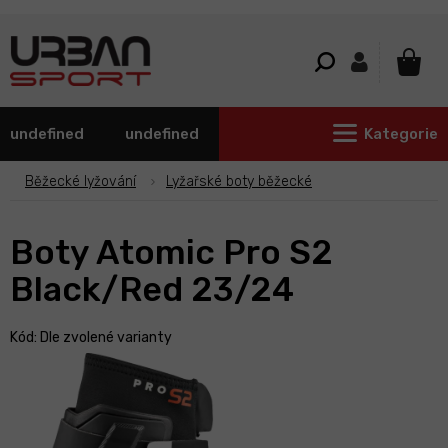
Přejít
na
obsah
NÁKU
KOŠÍ
undefined
undefined
Kategorie
Běžecké lyžování
Lyžařské boty běžecké
Boty Atomic Pro S2
Black/Red 23/24
Kód:
Dle zvolené varianty