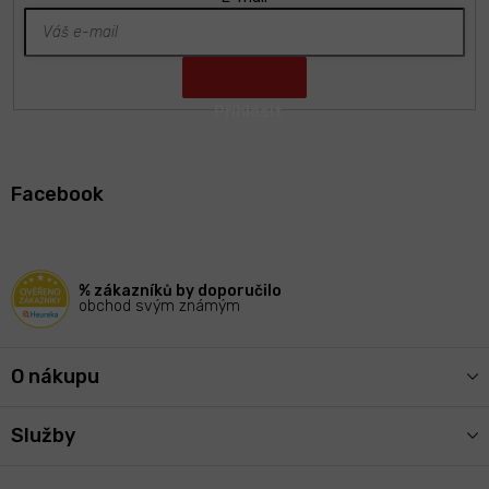
Z
á
Facebook
p
a
t
í
% zákazníků by doporučilo
obchod svým známým
O nákupu
Služby