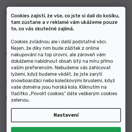
FISCHER FRESH
Cookies zajistí, že vše, co jste si dali do košíku,
Fischer Fresh zatočí s nepříjemným
tam zůstane a v reklamě vám ukážeme pouze
zápachem: zajišťuje dlouhotrvající
to, co vás skutečně zajímá.
čerstvost běžecké bo
...
Číst více
Cookies zvládnou ale i další podstatné věci.
Nejen, že díky nim bude zážitek z online
COMFORT GUARD
nakupování na top úrovni, ale zároveň vám
dokážeme nabídnout obsah šitý na míru přímo
Velice lehký, vodu odpuzující
vašim preferencím. Nebudeme vás zahlcovat
izolační materiál se stará o
lyžemi, když budeme vědět, že jste zarytí
zvýšenou tepelnou ochranu v obl
...
snowboarďáci nebo kolečkovými bruslemi, když
Číst více
vaše doména jsou horská kola. Kliknutím na
tlačítko „Povolit cookies“ dáte veškerým cookies
INTERNAL MOLDED HEEL CAP
zelenou
.
Uvnitř ležící, anatomicky tvarovaný
opatek. Velmi lehce a individuálně
Nastavení
tepelně tvarovateln
...
Číst více