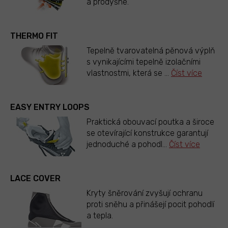
a prodyšné.
THERMO FIT
Tepelně tvarovatelná pěnová výplň
s vynikajícími tepelně izolačními
vlastnostmi, která se
...
Číst více
EASY ENTRY LOOPS
Praktická obouvací poutka a široce
se otevírající konstrukce garantují
jednoduché a pohodl
...
Číst více
LACE COVER
Kryty šněrování zvyšují ochranu
proti sněhu a přinášejí pocit pohodlí
a tepla.