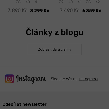
41
38
40
41
39
40
41
38
42
3 890 Kč
7 490 Kč
3 299 Kč
6 359 Kč
Články z blogu
Zobrazit další články
Sledujte nás na
Instagramu
Odebírat newsletter