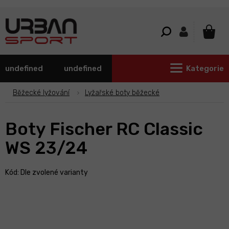
Přejít
na
obsah
NÁKU
KOŠÍ
undefined
undefined
Kategorie
Běžecké lyžování
Lyžařské boty běžecké
Boty Fischer RC Classic
WS 23/24
Kód:
Dle zvolené varianty