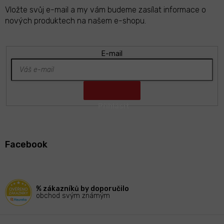
Vložte svůj e-mail a my vám budeme zasílat informace o
nových produktech na našem e-shopu.
E-mail
Z
á
Facebook
p
a
t
í
% zákazníků by doporučilo
obchod svým známým