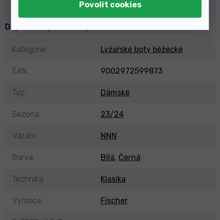
Doplňkové parametry
Kategorie
:
Lyžařské boty běžecké
EAN
:
9002972599873
Typ
:
Dámské
Sezóna
:
23/24
Vázání
:
NNN
Barva
:
Bílá
,
Černá
Technika
:
Klasika
Výrobce
:
Fischer