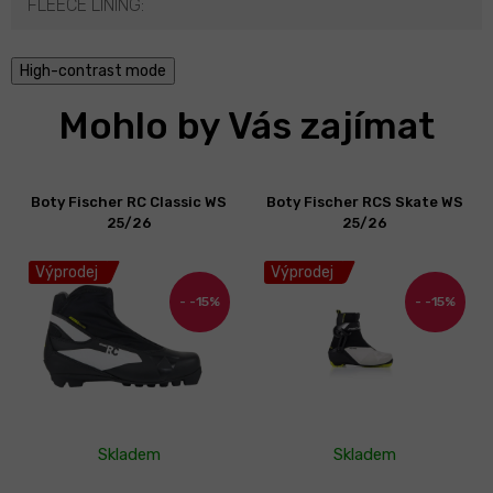
FLEECE LINING
:
High-contrast mode
Mohlo by Vás zajímat
Boty Fischer RC Classic WS
Boty Fischer RCS Skate WS
25/26
25/26
Výprodej
Výprodej
-15%
-15%
Skladem
Skladem