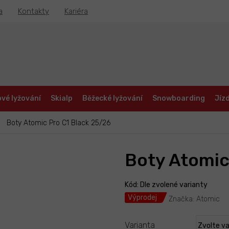
a
Kontakty
Kariéra
vé lyžování
Skialp
Běžecké lyžování
Snowboarding
Jízd
Boty Atomic Pro C1 Black 25/26
Boty Atomic
Kód:
Dle zvolené varianty
Výprodej
Značka:
Atomic
Varianta