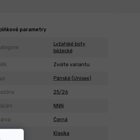
plňkové parametry
Lyžařské boty
ategorie
:
běžecké
EAN
:
Zvolte variantu
yp
:
Pánské (Unisex)
ezóna
:
25/26
ázání
:
NNN
arva
:
Černá
echnika
:
Klasika
v