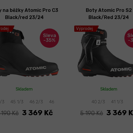
y na běžky Atomic Pro C3
Boty Atomic Pro S2
Black/red 23/24
Black/Red 23/24
odej
Výprodej
-35%
-
Skladem
Skladem
1/3
46
45 1/3
46 2/3
46
38
38 2/3
40 2/3
39
41 1/3
40 1/
3 369 Kč
3 369 
 190 Kč
5 190 Kč