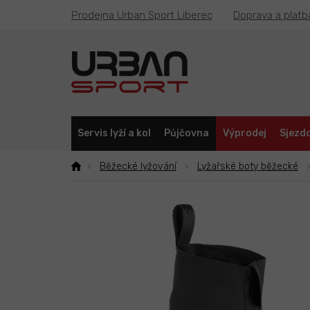
Přejít
Prodejna Urban Sport Liberec
Doprava a platb
na
obsah
Servis lyží a kol
Půjčovna
Výprodej
Sjezdo
Běžecké lyžování
Lyžařské boty běžecké