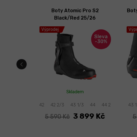
 Classic
Boty Atomic Pro S2
Bot
Black/Red 25/26
Výprodej
Výpr
-38%
-30%
Skladem
9
40 2/3
41 1/3
42
42 2/3
43 1/3
44
44 2/3
45 1/3
43 
99 Kč
3 899 Kč
5 590 Kč
5