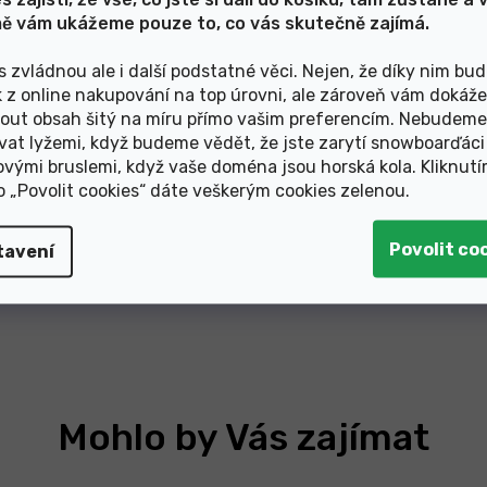
Střední střih
ě vám ukážeme pouze to, co vás skutečně zajímá.
V
Mírně vyšší střih pro větší
ře.
boční stabilitu, který
s zvládnou ale i další podstatné věci. Nejen, že díky nim bu
poskytuje noze oporu pro
k z online nakupování na top úrovni, ale zároveň vám dokáž
dynamický odraz.
out obsah šitý na míru přímo vašim preferencím. Nebudeme
vat lyžemi, když budeme vědět, že jste zarytí snowboarďáci
ovými bruslemi, když vaše doména jsou horská kola. Kliknut
Prolink
ko „Povolit cookies“ dáte veškerým cookies zelenou
.
Naše boty jsou kompatibilní
se všemi systémy vázání se 2
raily, jako jsou vázání Prolink,
tavení
NNN® a Turnamic®.
Mohlo by Vás zajímat