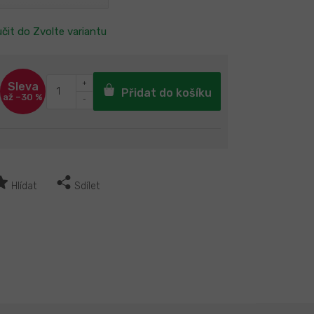
čit do
Zvolte variantu
Přidat do košíku
až –30 %
Hlídat
Sdílet