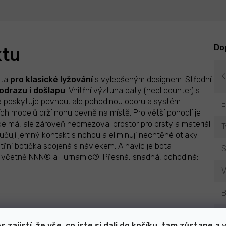
Do
ktu
K
ota
pro
klasické
lyžování
s vylepšeným designem. Střední
 odrazu i došlapu
. Vnitřní výztuha paty (heel counter) s
 poskytuje pevnou, ale pohodlnou oporu a systém
h modelů drží nohu pevně na místě. Pro větší pohodlí je
kde má, ale zároveň neomezoval prostor pro prsty a materiál
T
čují jemný kontakt s nohou a eliminují nechtěné otlaky.
třní botička spojená s návlekem. A navíc je bota
S
 včetně NNN® a Turnamic®. Přesná, snadná, pohodlná:
V
B
T
s zajistí, že vše, co jste si dali do košíku, tam zůstane a 