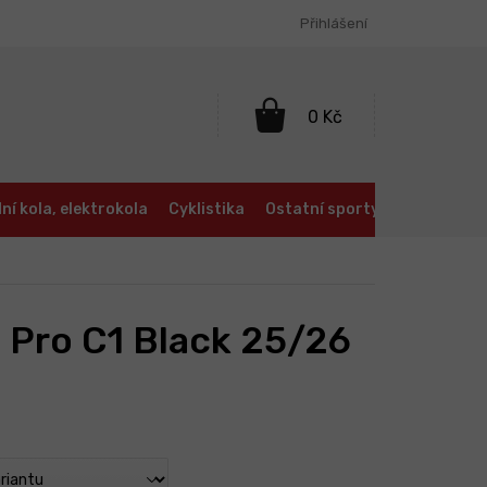
Přihlášení
NÁKUPNÍ
KOŠÍK
ní kola, elektrokola
Cyklistika
Ostatní sporty
Oblečení a
 Pro C1 Black 25/26