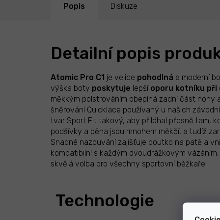
Popis
Diskuze
Detailní popis produ
Atomic Pro C1
je velice
pohodlná
a moderní b
výška boty
poskytuje
lepší
oporu
kotníku při
měkkým polstrováním obepíná zadní část nohy a
šněrování Quicklace používaný u našich závodníc
tvar Sport Fit takový, aby přiléhal přesně tam, 
podšívky a pěna jsou mnohem měkčí, a tudíž zaru
Snadné nazouvání zajišťuje poutko na patě a vni
kompatibilní s každým dvoudrážkovým vázáním,
skvělá volba pro všechny sportovní běžkaře.
Technologie
Cookie