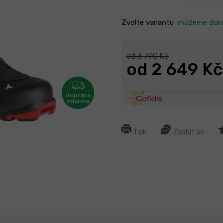
Zvolte variantu
můžeme doru
od 3 790 Kč
od
2 649 Kč
Tisk
Zeptat se