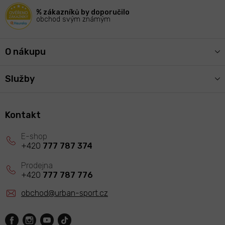
í
% zákazníků by doporučilo
obchod svým známým
O nákupu
Služby
Kontakt
+420
777 787 374
+420
777 787 776
obchod
@
urban-sport.cz