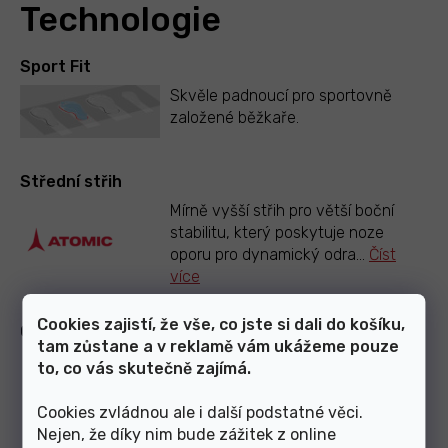
Technologie
Sport Fit
Skvěle padnoucí pro sportovně
založené běžkaře.
Střední střih
Mírně vyšší střih pro větší boční
stabilitu, který poskytuje noze
oporu pro dynamický odra
...
Číst
více
Cookies zajistí, že vše, co jste si dali do košíku,
Classic Flex
tam zůstane a v reklamě vám ukážeme pouze
Specifická ohebnost pro klasický
to, co vás skutečně zajímá.
styl běžeckého lyžování.
Cookies zvládnou ale i další podstatné věci.
Nejen, že díky nim bude zážitek z online