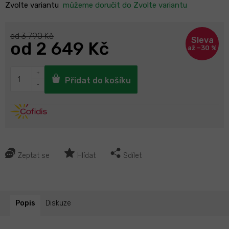
Zvolte variantu
můžeme doručit do
Zvolte variantu
od 3 790 Kč
od
2 649 Kč
až –30 %
Přidat do košíku
Zeptat se
Hlídat
Sdílet
Popis
Diskuze