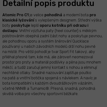
Detailní popis produktu
Atomic Pro C1
je velice
pohodlná
a moderní bota
pro
klasické
lyžování
s vylepšeným designem. Střední výška
boty
poskytuje
lepší
oporu
kotníku při odrazu i
došlapu
. Vnitřní výztuha paty (heel counter) s měkkým
polstrováním obepíná zadní část nohy a poskytuje pevnou,
ale pohodlnou oporu a systém šněrování Quicklace
používaný u našich závodních modelů drží nohu pevně
na místě. Pro větší pohodlí je tvar Sport Fit takový, aby
přiléhal přesně tam, kde má, ale zároveň neomezoval
prostor pro prsty a materiál podšívky a pěna jsou mnohem
měkčí, a tudíž zaručují jemný kontakt s nohou a eliminují
nechtěné otlaky. Snadné nazouvání zajišťuje poutko
na patě a vnitřní botička spojená s návlekem. A navíc je
bota kompatibilní s každým dvoudrážkovým vázáním,
včetně NNN® a Turnamic®. Přesná, snadná, pohodlná:
skvělá volba pro všechny sportovní běžkaře.