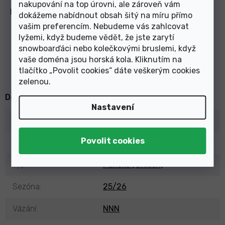
nakupování na top úrovni, ale zároveň vám
Prolink
dokážeme nabídnout obsah šitý na míru přímo
vašim preferencím. Nebudeme vás zahlcovat
Naše boty jsou kompatibilní se
lyžemi, když budeme vědět, že jste zarytí
všemi systémy vázání se 2 raily,
snowboarďáci nebo kolečkovými bruslemi, když
jako jsou vázání Prolink,
...
Číst více
vaše doména jsou horská kola. Kliknutím na
tlačítko „Povolit cookies“ dáte veškerým cookies
zelenou
.
Doplňkové parametry
Nastavení
Kategorie
:
Lyžařské boty běžecké
EAN
:
887445456933
Typ
:
Pánské (Unisex)
Sezóna
:
25/26
Vázání
:
NNN