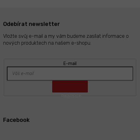
Odebírat newsletter
Vložte svůj e-mail a my vám budeme zasílat informace o
nových produktech na našem e-shopu.
E-mail
Z
á
Facebook
p
a
t