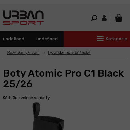
Přejít
na
obsah
NÁKU
KOŠÍ
undefined
undefined
Kategorie
Běžecké lyžování
Lyžařské boty běžecké
Boty Atomic Pro C1 Black
25/26
Kód:
Dle zvolené varianty