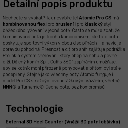
Detailní popis produktu
Nechcete si vybírat? Tak nevybírejte!
Atomic Pro CS
má
kombinovanou
flexi
pro
bruslení
i pro
klasický
styl
běžeckého lyžování v jedné botě. Často se může zdát, že
kombinovaná bota je trochu kompromisem, ale tato bota
poskytuje sportovní výkon v obou disciplínách – a navíc je
opravdu pohodlná. Přesnost a cit pro sníh zajišťuje podrážka
Prolink a systém šněrování, který obepíná nohu a pevně
drží. Dělený komín Split Cuff s 360° zapínáním umožňuje,
aby se kotník mohl přirozeně pohybovat a přitom byl stále
podepřený. Stejně jako všechny boty Atomic funguje i
model Pro CS s každým dvoudrážkovým vázáním, včetně
NNN
® a Turnamic®. Jedna bota, bez kompromisů!
Technologie
External 3D Heel Counter (Vnější 3D patní obšívka)