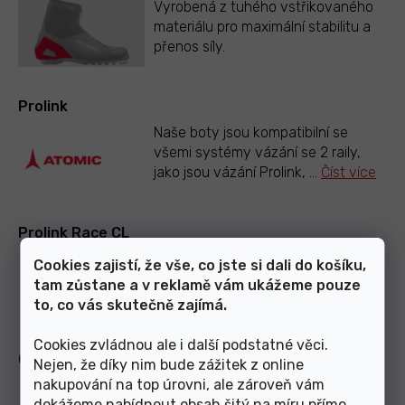
Vyrobená z tuhého vstřikovaného
materiálu pro maximální stabilitu a
přenos síly.
Prolink
Naše boty jsou kompatibilní se
všemi systémy vázání se 2 raily,
jako jsou vázání Prolink,
...
Číst více
Prolink Race CL
Měkká podrážka se správnou
Cookies zajistí, že vše, co jste si dali do košíku,
ohebností pro klasický styl
tam zůstane a v reklamě vám ukážeme pouze
běžeckého lyžování.
to, co vás skutečně zajímá.
Cookies zvládnou ale i další podstatné věci.
Combi Flex
Nejen, že díky nim bude zážitek z online
nakupování na top úrovni, ale zároveň vám
Střední ohebnost, která vyhovuje
dokážeme nabídnout obsah šitý na míru přímo