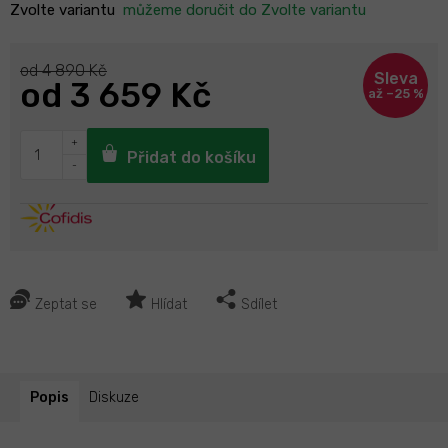
Zvolte variantu
můžeme doručit do
Zvolte variantu
od 4 890 Kč
od
3 659 Kč
až –25 %
Přidat do košíku
Zeptat se
Hlídat
Sdílet
Popis
Diskuze