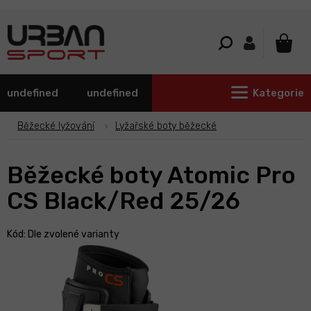
Přejít
na
obsah
NÁKU
KOŠÍ
undefined
undefined
Kategorie
Běžecké lyžování
Lyžařské boty běžecké
Běžecké boty Atomic Pro
CS Black/Red 25/26
Kód:
Dle zvolené varianty