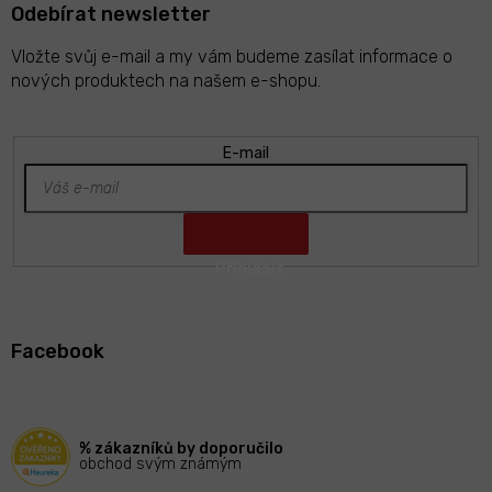
Odebírat newsletter
Vložte svůj e-mail a my vám budeme zasílat informace o
nových produktech na našem e-shopu.
E-mail
Z
á
Facebook
p
a
t
í
% zákazníků by doporučilo
obchod svým známým