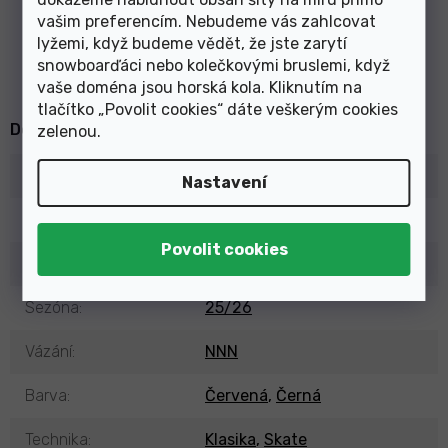
potřebám klasického stylu
vašim preferencím. Nebudeme vás zahlcovat
běžeckého lyžování i bruslení n
...
lyžemi, když budeme vědět, že jste zarytí
Číst více
snowboarďáci nebo kolečkovými bruslemi, když
vaše doména jsou horská kola. Kliknutím na
tlačítko „Povolit cookies“ dáte veškerým cookies
Doplňkové parametry
zelenou
.
Kategorie
:
Lyžařské boty běžecké
Nastavení
EAN
:
887445318903
Typ
:
Pánské (Unisex)
Sezóna
:
25/26
Vázání
:
NNN
Barva
:
Červená
,
Černá
Technika
:
Klasika
,
Skate