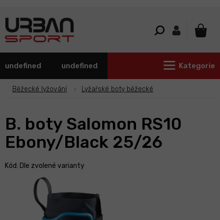
Přejít
na
obsah
NÁKU
KOŠÍ
undefined
undefined
Kategorie
Běžecké lyžování
Lyžařské boty běžecké
B. boty Salomon RS10
Ebony/Black 25/26
Kód:
Dle zvolené varianty