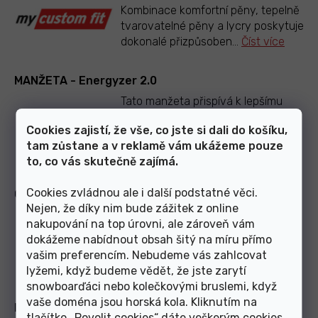
Kombinace komfortní pěny, tepelně
tvarovatelné pěny a lycry poskytuje
dokonalé přizpůsoben
...
Číst více
MANŽETA - Energyzer 2.0
Tato manžeta přispívá k lepšímu
citu v zadní části nohy, a přispívá
Cookies zajistí, že vše, co jste si dali do košíku,
tak k lepší rovnováze.
...
Číst více
tam zůstane a v reklamě vám ukážeme pouze
to, co vás skutečně zajímá.
Cookies zvládnou ale i další podstatné věci.
CHASSIS - Skating Flex
Nejen, že díky nim bude zážitek z online
Kontrola a přenos sil s dobrou boční
nakupování na top úrovni, ale zároveň vám
stabilitou.
dokážeme nabídnout obsah šitý na míru přímo
vašim preferencím. Nebudeme vás zahlcovat
lyžemi, když budeme vědět, že jste zarytí
snowboarďáci nebo kolečkovými bruslemi, když
vaše doména jsou horská kola. Kliknutím na
MANŽETA - Racing Skate
tlačítko „Povolit cookies“ dáte veškerým cookies