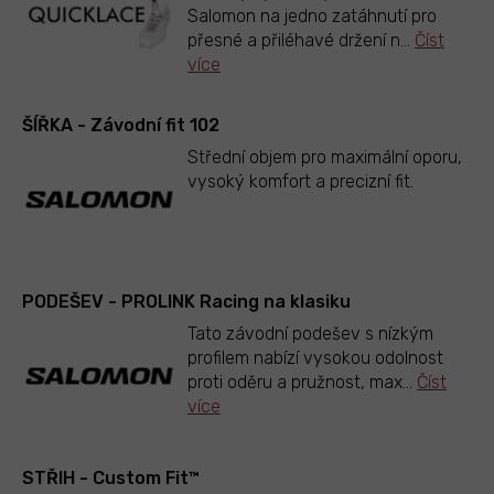
Salomon na jedno zatáhnutí pro
přesné a přiléhavé držení n
...
Číst
více
ŠÍŘKA - Závodní fit 102
Střední objem pro maximální oporu,
vysoký komfort a precizní fit.
PODEŠEV - PROLINK Racing na klasiku
Tato závodní podešev s nízkým
profilem nabízí vysokou odolnost
proti oděru a pružnost, max
...
Číst
více
STŘIH - Custom Fit™