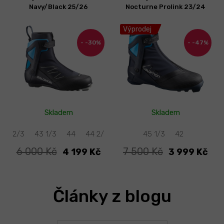
Navy/Black 25/26
Nocturne Prolink 23/24
Výprodej
-30%
-47%
Skladem
Skladem
42 2/3
43 1/3
44
44 2/3
40
45 1/3
40 2/3
45 1/3
46
41 1/3
42
42
42 
6 000 Kč
7 500 Kč
4 199 Kč
3 999 Kč
Články z blogu