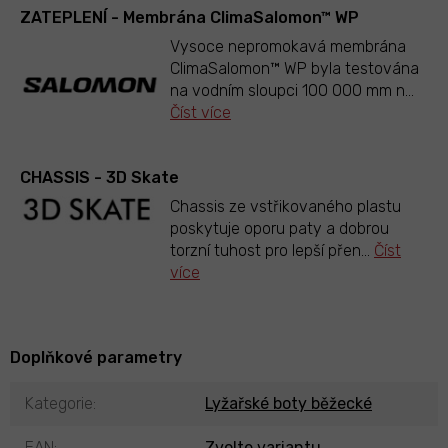
ZATEPLENÍ - Membrána ClimaSalomon™ WP
Vysoce nepromokavá membrána
ClimaSalomon™ WP byla testována
na vodním sloupci 100 000 mm n
...
Číst více
CHASSIS - 3D Skate
Chassis ze vstřikovaného plastu
poskytuje oporu paty a dobrou
torzní tuhost pro lepší přen
...
Číst
více
Doplňkové parametry
Kategorie
:
Lyžařské boty běžecké
EAN
:
Zvolte variantu