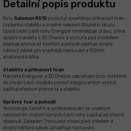
Detailní popis produktu
Boty
Salomon RS10
poskytují spolehlivou přilnavost hran,
zvýšenou stabilitu a snadné nalezení dlouhého skluzu.
Opora zadní části nohy Energizer minimalizuje únavu, přímé
spojení manžety s 3D Chassis a výztuha pod chodidlem
zlepšuje přenos sil. Komfort a pohodlí zajišťuje dvojitý
nártový pásek pro snadnější nazouvání a 102mm
anatomická šířka.
Stabilita a přilnavost hran
Manžeta Energyzer a 3D Chassis zabraňující torzi, rozšířené
do přední části chodidla pomocí integrovaných výztuh,
zajišťují efektivní přenos sil a stabilitu.
Správný tvar a pohodlí
Technologie SensiFit a rychlošněrování se snadným
nastavením utažení různých částí nohy zajišťují její přesné
obepnutí. Zateplení Thinsulate chrání před chladem a
dvojitý nártový pásek usnadňuje nazouvání.