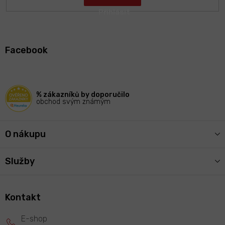
Z
á
Facebook
p
a
t
í
% zákazníků by doporučilo
obchod svým známým
O nákupu
Služby
Kontakt