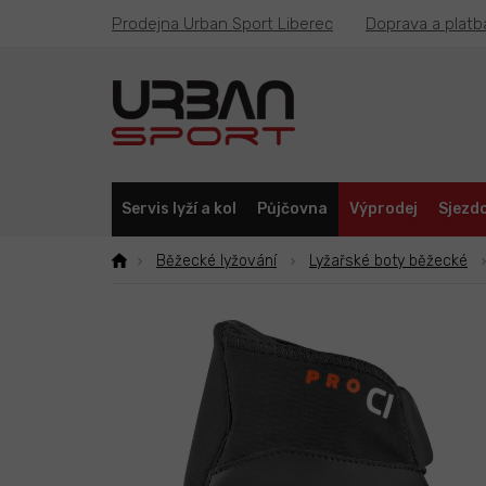
Přejít
Prodejna Urban Sport Liberec
Doprava a platb
na
obsah
Servis lyží a kol
Půjčovna
Výprodej
Sjezdo
Běžecké lyžování
Lyžařské boty běžecké