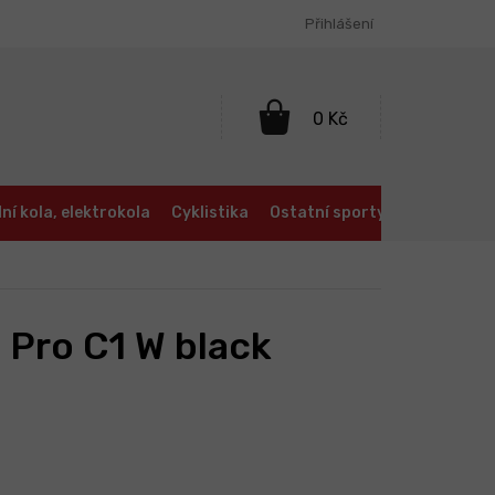
Přihlášení
NÁKUPNÍ
KOŠÍK
ní kola, elektrokola
Cyklistika
Ostatní sporty
Oblečení a
 Pro C1 W black