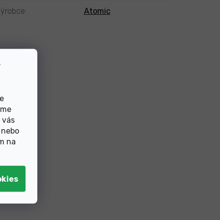
ýrobce
:
Atomic
v
de
eme
 vás
 nebo
ím na