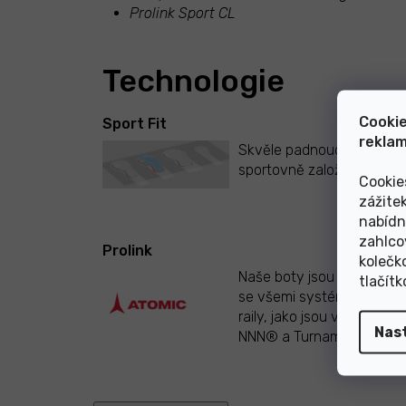
Prolink Sport CL
Technologie
Cookie
Sport Fit
reklam
Skvěle padnoucí pro
sportovně založené běžka
Cookie
zážite
nabídn
zahlco
Prolink
kolečk
Naše boty jsou kompatibil
tlačít
se všemi systémy vázání 
raily, jako jsou vázání Proli
Nas
NNN® a Turnamic®.