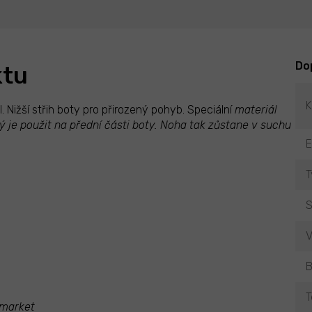
Do
ktu
K
l. Nižší střih boty pro přirozený pohyb. Speciální
materiál
je použit na přední části boty. Noha tak zůstane v suchu
T
S
V
B
T
 market