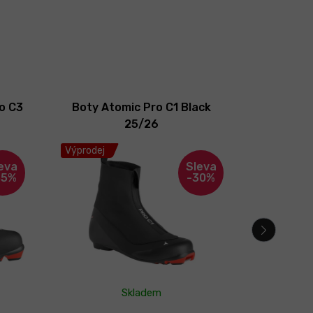
o C3
Boty Atomic Pro C1 Black
Boty
25/26
Bla
Výprodej
Výprodej
35%
-30%
Skladem