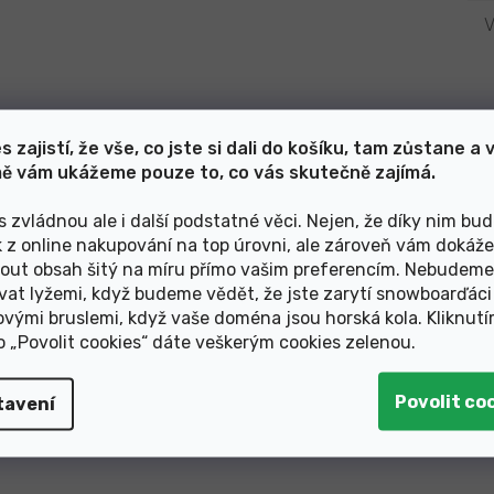
V
s zajistí, že vše, co jste si dali do košíku, tam zůstane a 
Classic Flex
ě vám ukážeme pouze to, co vás skutečně zajímá.
Specifická ohebnost pro
ře.
klasický styl běžeckého
s zvládnou ale i další podstatné věci. Nejen, že díky nim bu
lyžování.
k z online nakupování na top úrovni, ale zároveň vám dokáž
out obsah šitý na míru přímo vašim preferencím. Nebudeme
vat lyžemi, když budeme vědět, že jste zarytí snowboarďáci
Internal Heel Counter
ovými bruslemi, když vaše doména jsou horská kola. Kliknut
ní
Poskytuje dobrou oporu pro
ko „Povolit cookies“ dáte veškerým cookies zelenou
.
se 2
pohodlné a přesné lyžovaní
nk,
tavení