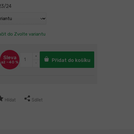
 23/24
čit do
Zvolte variantu
Přidat do košíku
až –40 %
Hlídat
Sdílet