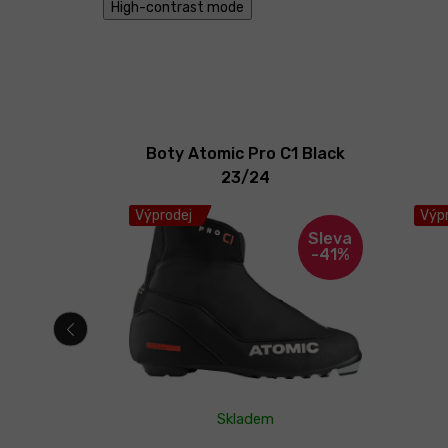
High-contrast mode
 Classic
Boty Atomic Pro C1 Black
23/24
Výprodej
Výpr
-38%
-41%
Skladem