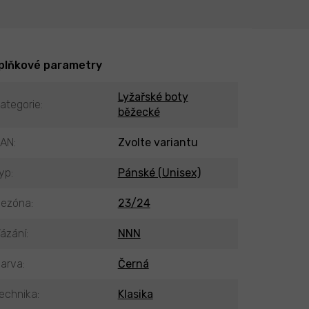
plňkové parametry
Lyžařské boty
ategorie
:
běžecké
EAN
:
Zvolte variantu
yp
:
Pánské (Unisex)
ezóna
:
23/24
ázání
:
NNN
arva
:
Černá
echnika
:
Klasika