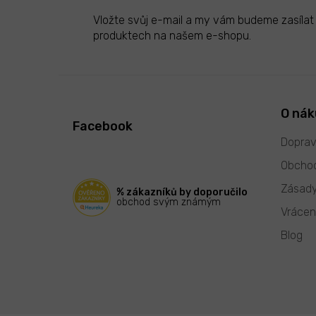
Vložte svůj e-mail a my vám budeme zasíla
produktech na našem e-shopu.
Z
á
p
O ná
Facebook
a
t
Doprav
í
Obchod
Zásady
% zákazníků by doporučilo
obchod svým známým
Vrácen
Blog