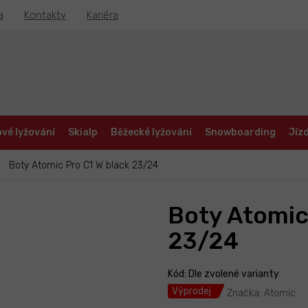
a
Kontakty
Kariéra
vé lyžování
Skialp
Běžecké lyžování
Snowboarding
Jízd
Boty Atomic Pro C1 W black 23/24
Boty Atomic
23/24
Kód:
Dle zvolené varianty
Výprodej
Značka:
Atomic