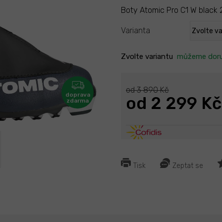
Boty Atomic Pro C1 W black
Varianta
Zvolte variantu
můžeme doru
od 3 890 Kč
od
2 299 Kč
Tisk
Zeptat se