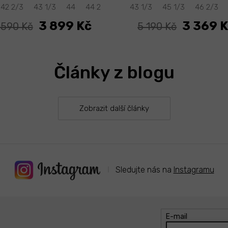
42 2/3
43 1/3
44
44 2/3
45 1/3
43 1/3
46
45 1/3
46 2/3
41 1/3
3 899 Kč
3 369 
 590 Kč
5 190 Kč
Články z blogu
Zobrazit další články
Sledujte nás na
Instagramu
E-mail