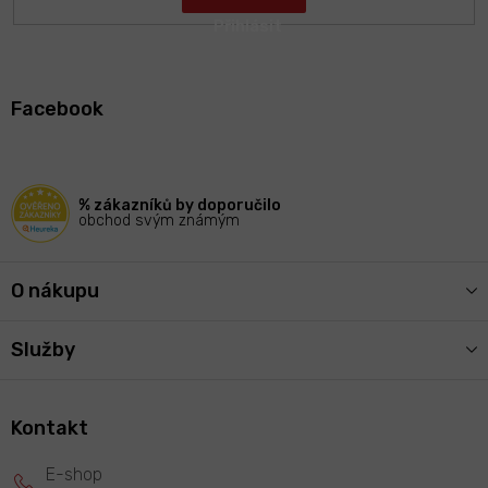
Z
á
Facebook
p
a
t
í
% zákazníků by doporučilo
obchod svým známým
O nákupu
Služby
Kontakt