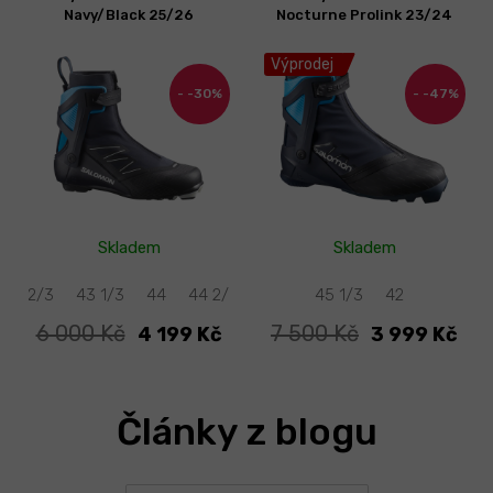
Navy/Black 25/26
Nocturne Prolink 23/24
Výprodej
-30%
-47%
Skladem
Skladem
42 2/3
43 1/3
44
44 2/3
40
45 1/3
40 2/3
45 1/3
46
41 1/3
42
42
42 
6 000 Kč
7 500 Kč
4 199 Kč
3 999 Kč
Články z blogu