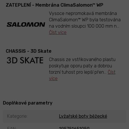
ZATEPLENÍ - Membrána ClimaSalomon™ WP
Vysoce nepromokavá membrána
ClimaSalomon™ WP byla testována
na vodním sloupci 100 000 mm n
...
Číst více
CHASSIS - 3D Skate
Chassis ze vstřikovaného plastu
poskytuje oporu paty a dobrou
torzní tuhost pro lepší přen
...
Číst
více
Doplňkové parametry
Kategorie
:
Lyžařské boty běžecké
EAN
:
195751651059