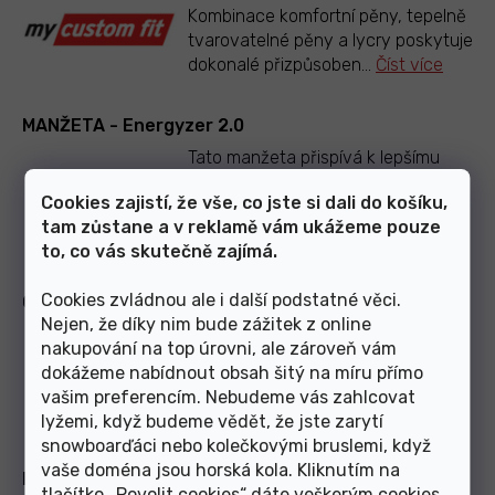
Kombinace komfortní pěny, tepelně
tvarovatelné pěny a lycry poskytuje
dokonalé přizpůsoben
...
Číst více
MANŽETA - Energyzer 2.0
Tato manžeta přispívá k lepšímu
citu v zadní části nohy, a přispívá
Cookies zajistí, že vše, co jste si dali do košíku,
tak k lepší rovnováze.
...
Číst více
tam zůstane a v reklamě vám ukážeme pouze
to, co vás skutečně zajímá.
Cookies zvládnou ale i další podstatné věci.
CHASSIS - Skating Flex
Nejen, že díky nim bude zážitek z online
Kontrola a přenos sil s dobrou boční
nakupování na top úrovni, ale zároveň vám
stabilitou.
dokážeme nabídnout obsah šitý na míru přímo
vašim preferencím. Nebudeme vás zahlcovat
lyžemi, když budeme vědět, že jste zarytí
snowboarďáci nebo kolečkovými bruslemi, když
vaše doména jsou horská kola. Kliknutím na
MANŽETA - Racing Skate
tlačítko „Povolit cookies“ dáte veškerým cookies