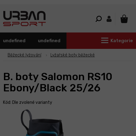
Přejít
na
obsah
NÁKU
KOŠÍ
undefined
undefined
Kategorie
Běžecké lyžování
Lyžařské boty běžecké
B. boty Salomon RS10
Ebony/Black 25/26
Kód:
Dle zvolené varianty