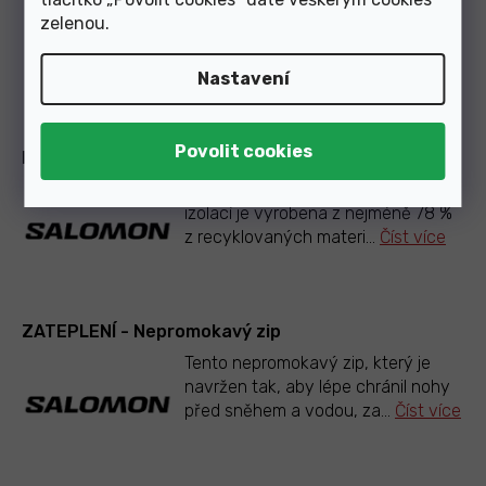
Tato manžeta je konstruována tak,
zelenou
.
aby poskytovala větší boční oporu
a lepší přenos sil. Je
...
Číst více
Nastavení
PODŠÍVKA - Thinsulate™ R 78 %
Tato podšívka s účinnou tepelnou
izolací je vyrobena z nejméně 78 %
z recyklovaných materi
...
Číst více
ZATEPLENÍ - Nepromokavý zip
Tento nepromokavý zip, který je
navržen tak, aby lépe chránil nohy
před sněhem a vodou, za
...
Číst více