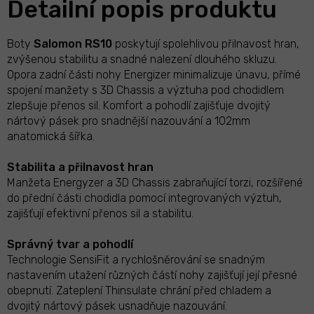
Detailní popis produktu
Boty
Salomon RS10
poskytují spolehlivou přilnavost hran,
zvýšenou stabilitu a snadné nalezení dlouhého skluzu.
Opora zadní části nohy Energizer minimalizuje únavu, přímé
spojení manžety s 3D Chassis a výztuha pod chodidlem
zlepšuje přenos sil. Komfort a pohodlí zajišťuje dvojitý
nártový pásek pro snadnější nazouvání a 102mm
anatomická šířka.
Stabilita a přilnavost hran
Manžeta Energyzer a 3D Chassis zabraňující torzi, rozšířené
do přední části chodidla pomocí integrovaných výztuh,
zajišťují efektivní přenos sil a stabilitu.
Správný tvar a pohodlí
Technologie SensiFit a rychlošněrování se snadným
nastavením utažení různých částí nohy zajišťují její přesné
obepnutí. Zateplení Thinsulate chrání před chladem a
dvojitý nártový pásek usnadňuje nazouvání.