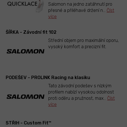
Salomon na jedno zatáhnutí pro
přesné a přiléhavé držení n
...
Číst
více
ŠÍŘKA - Závodní fit 102
Střední objem pro maximální oporu,
vysoký komfort a precizní fit.
PODEŠEV - PROLINK Racing na klasiku
Tato závodní podešev s nízkým
profilem nabízí vysokou odolnost
proti oděru a pružnost, max
...
Číst
více
STŘIH - Custom Fit™