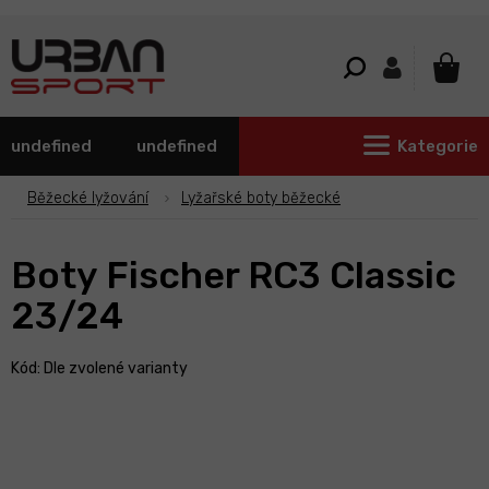
Přejít
na
obsah
NÁKU
KOŠÍ
undefined
undefined
Kategorie
Běžecké lyžování
Lyžařské boty běžecké
Boty Fischer RC3 Classic
23/24
Kód:
Dle zvolené varianty