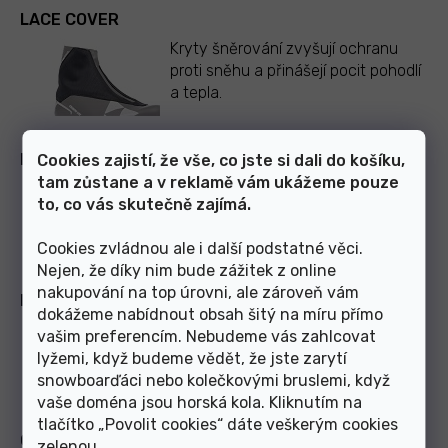
LACE COVER
Kryty šněrování zvyšují ochranu
proti sněhu a přinášejí pocit pohodlí
a tepla.
NYLEX LINING
Cookies zajistí, že vše, co jste si dali do košíku,
tam zůstane a v reklamě vám ukážeme pouze
Hřejivá podšívka s vysokou
to, co vás skutečně zajímá.
odolností proti opotřebení.
Cookies zvládnou ale i další podstatné věci.
Nejen, že díky nim bude zážitek z online
nakupování na top úrovni, ale zároveň vám
FISCHER FRESH
dokážeme nabídnout obsah šitý na míru přímo
Fischer Fresh zatočí s nepříjemným
vašim preferencím. Nebudeme vás zahlcovat
zápachem: zajišťuje dlouhotrvající
lyžemi, když budeme vědět, že jste zarytí
čerstvost běžecké bo
...
Číst více
snowboarďáci nebo kolečkovými bruslemi, když
vaše doména jsou horská kola. Kliknutím na
tlačítko „Povolit cookies“ dáte veškerým cookies
COMFORT GUARD
zelenou
.