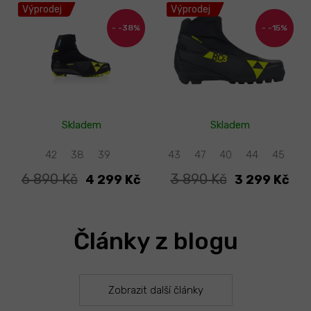
Výprodej
Výprodej
-38%
-15%
Skladem
Skladem
42
38
39
43
47
40
44
45
6 890 Kč
3 890 Kč
4 299 Kč
3 299 Kč
Články z blogu
Zobrazit další články