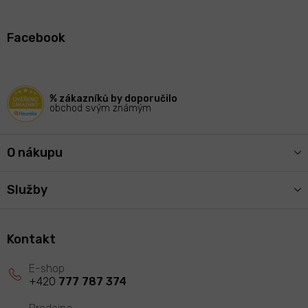
Z
á
Facebook
p
a
t
í
% zákazníků by doporučilo
obchod svým známým
O nákupu
Služby
Kontakt
+420
777 787 374