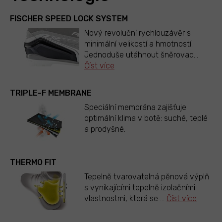
FISCHER SPEED LOCK SYSTEM
Nový revoluční rychlouzávěr s
minimální velikostí a hmotností.
Jednoduše utáhnout šněrovad
...
Číst více
TRIPLE-F MEMBRANE
Speciální membrána zajišťuje
optimální klima v botě: suché, teplé
a prodyšné.
THERMO FIT
Tepelně tvarovatelná pěnová výplň
s vynikajícími tepelně izolačními
vlastnostmi, která se
...
Číst více