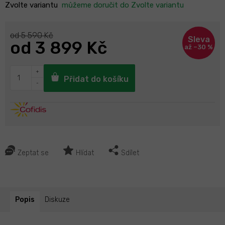
Zvolte variantu
můžeme doručit do
Zvolte variantu
od 5 590 Kč
od
3 899 Kč
až –30 %
Přidat do košíku
Zeptat se
Hlídat
Sdílet
Popis
Diskuze