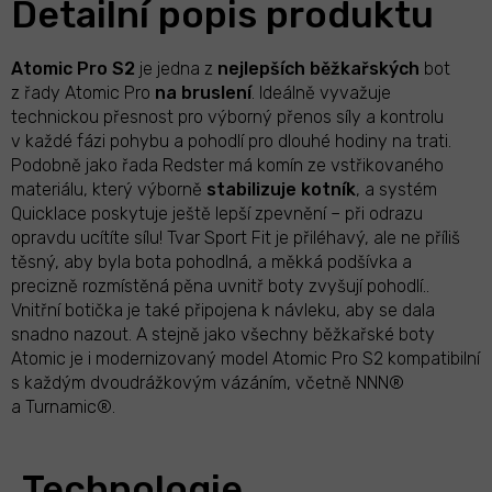
Detailní popis produktu
Atomic Pro S2
je jedna z
nejlepších
běžkařských
bot
z řady Atomic Pro
na bruslení
. Ideálně vyvažuje
technickou přesnost pro výborný přenos síly a kontrolu
v každé fázi pohybu a pohodlí pro dlouhé hodiny na trati.
Podobně jako řada Redster má komín ze vstřikovaného
materiálu, který výborně
stabilizuje
kotník
, a systém
Quicklace poskytuje ještě lepší zpevnění – při odrazu
opravdu ucítíte sílu! Tvar Sport Fit je přiléhavý, ale ne příliš
těsný, aby byla bota pohodlná, a měkká podšívka a
precizně rozmístěná pěna uvnitř boty zvyšují pohodlí..
Vnitřní botička je také připojena k návleku, aby se dala
snadno nazout. A stejně jako všechny běžkařské boty
Atomic je i modernizovaný model Atomic Pro S2 kompatibilní
s každým dvoudrážkovým vázáním, včetně NNN®
a Turnamic®.
Technologie