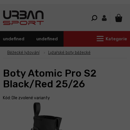
Přejít
na
obsah
NÁKU
KOŠÍ
undefined
undefined
Kategorie
Běžecké lyžování
Lyžařské boty běžecké
Boty Atomic Pro S2
Black/Red 25/26
Kód:
Dle zvolené varianty