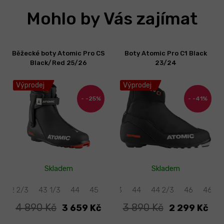
Mohlo by Vás zajímat
Běžecké boty Atomic Pro CS
Boty Atomic Pro C1 Black
Black/Red 25/26
23/24
Výprodej
Výprodej
-25%
-41%
Skladem
Skladem
42 2/3
43 1/3
44
45
43 1/3
46 1/3
44
36 2/3
44 2/3
36
46
46 2/3
46 2/
4
4 890 Kč
3 890 Kč
3 659 Kč
2 299 Kč