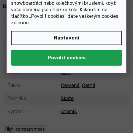
snowboarďáci nebo kolečkovými bruslemi, když
Doplňkové parametry
vaše doména jsou horská kola. Kliknutím na
tlačítko „Povolit cookies“ dáte veškerým cookies
Kategorie
:
Lyžařské boty běžecké
zelenou
.
EAN
:
887445456322
Nastavení
Typ
:
Pánské (Unisex)
Sezóna
:
25/26
Vázání
:
NNN
Barva
:
Červená
,
Černá
Technika
:
Skate
Výrobce
:
Atomic
High-contrast mode