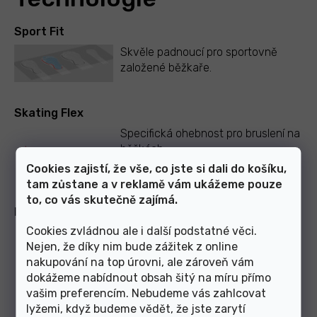
Sport Fit
Skvěle padnoucí pro sportovně
založené běžkaře.
Skating Flex
Specifická ohebnost pro bruslení na
běžkách
Cookies zajistí, že vše, co jste si dali do košíku,
tam zůstane a v reklamě vám ukážeme pouze
to, co vás skutečně zajímá.
Prolink Race SK
Cookies zvládnou ale i další podstatné věci.
Tužší podrážka pro větší stabilitu a
Nejen, že díky nim bude zážitek z online
přenos síly při bruslení na běžkách
nakupování na top úrovni, ale zároveň vám
dokážeme nabídnout obsah šitý na míru přímo
vašim preferencím. Nebudeme vás zahlcovat
lyžemi, když budeme vědět, že jste zarytí