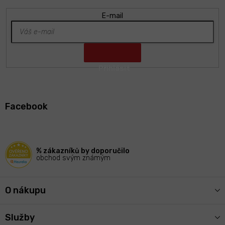
E-mail
Z
á
Facebook
p
a
t
í
% zákazníků by doporučilo
obchod svým známým
O nákupu
Služby