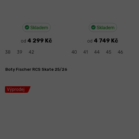
Skladem
Skladem
4 299 Kč
4 749 Kč
od
od
38
39
42
40
41
44
45
46
Boty Fischer RCS Skate 25/26
Výprodej