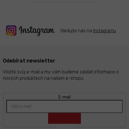
y
v
ý
p
i
s
Sledujte nás na
Instagramu
u
Odebírat newsletter
Vložte svůj e-mail a my vám budeme zasílat informace o
nových produktech na našem e-shopu.
E-mail