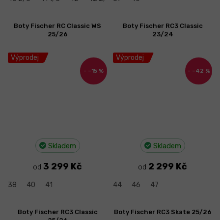
Boty Fischer RC Classic WS
Boty Fischer RC3 Classic
25/26
23/24
Výprodej
Výprodej
–15 %
–42 %
Skladem
Skladem
3 299 Kč
2 299 Kč
od
od
38
40
41
44
46
47
Boty Fischer RC3 Classic
Boty Fischer RC3 Skate 25/26