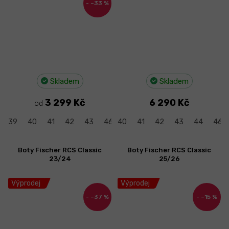
–33 %
Skladem
Skladem
3 299 Kč
6 290 Kč
od
39
40
41
42
43
46
40
47
41
42
43
44
46
Boty Fischer RCS Classic
Boty Fischer RCS Classic
23/24
25/26
Výprodej
Výprodej
–37 %
–15 %