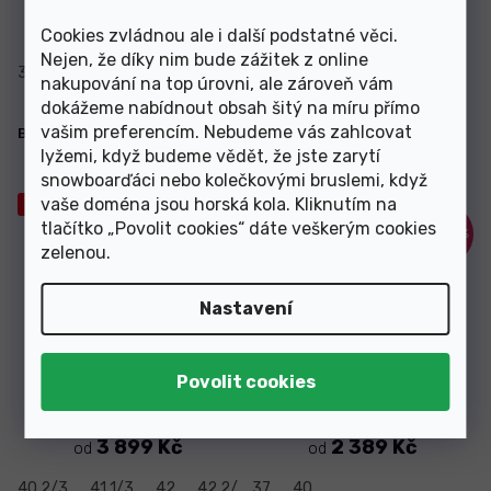
2 649 Kč
3 369 Kč
od
od
Cookies zvládnou ale i další podstatné věci.
Nejen, že díky nim bude zážitek z online
37 1/3
38
38 2/3
39 1/3
40 2/3
40 2/3
41 1/3
41 1/3
nakupování na top úrovni, ale zároveň vám
dokážeme nabídnout obsah šitý na míru přímo
vašim preferencím. Nebudeme vás zahlcovat
Boty Atomic Pro S2 Black/Red
Boty Fischer RC Classic WS
25/26
23/24
lyžemi, když budeme vědět, že jste zarytí
snowboarďáci nebo kolečkovými bruslemi, když
vaše doména jsou horská kola. Kliknutím na
Výprodej
Výprodej
tlačítko „Povolit cookies“ dáte veškerým cookies
–30 %
–40 %
zelenou
.
Nastavení
Skladem
Skladem
3 899 Kč
2 389 Kč
od
od
40 2/3
41 1/3
42
42 2/3
37
43 1/3
40
44
44 2/3
45 1