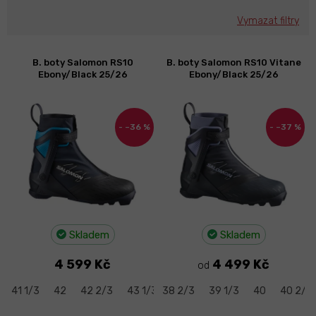
Vymazat filtry
V
B. boty Salomon RS10
B. boty Salomon RS10 Vitane
ý
Ebony/Black 25/26
Ebony/Black 25/26
p
i
s
–36 %
–37 %
p
r
o
d
u
k
t
Skladem
Skladem
ů
4 599 Kč
4 499 Kč
od
41 1/3
42
42 2/3
43 1/3
38 2/3
44
44 2/3
39 1/3
45 1/3
40
40 2/3
46