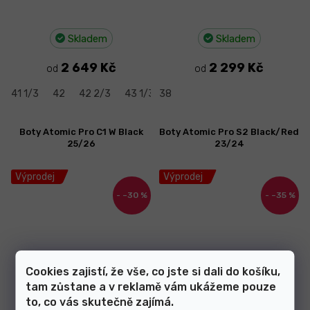
Skladem
Skladem
2 649 Kč
2 299 Kč
od
od
41 1/3
42
42 2/3
43 1/3
38
44
44 2/3
45 1/3
46
Boty Atomic Pro C1 W Black
Boty Atomic Pro S2 Black/Red
25/26
23/24
Výprodej
Výprodej
–30 %
–35 %
Cookies zajistí, že vše, co jste si dali do košíku,
tam zůstane a v reklamě vám ukážeme pouze
Skladem
Skladem
to, co vás skutečně zajímá.