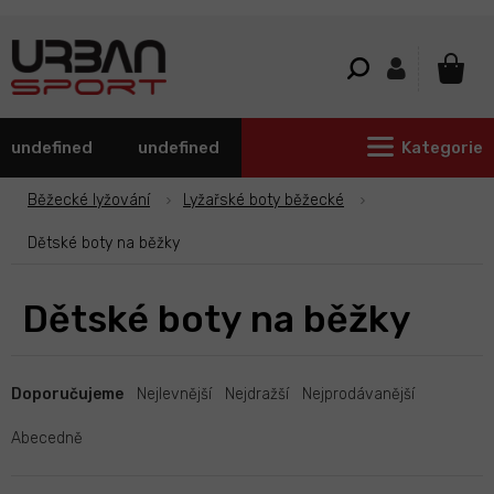
Přejít
na
obsah
NÁKU
KOŠÍ
undefined
undefined
Kategorie
Běžecké lyžování
Lyžařské boty běžecké
Dětské boty na běžky
Dětské boty na běžky
Ř
a
Doporučujeme
Nejlevnější
Nejdražší
Nejprodávanější
z
e
Abecedně
n
í