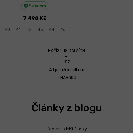
Skladem
7 490 Kč
40
41
42
43
44
46
NAČÍST 18 DALŠÍCH
S
1
2
t
O
r
41
položek celkem
v
á
l
NAHORU
n
á
k
d
o
v
a
á
c
n
Články z blogu
í
í
p
r
v
k
Zobrazit další články