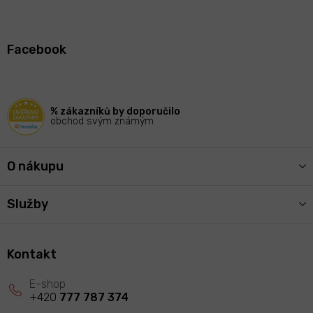
Z
á
Facebook
p
a
t
í
% zákazníků by doporučilo
obchod svým známým
O nákupu
Služby
Kontakt
+420
777 787 374