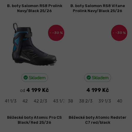
B. boty Salomon RS8 Prolink
B. boty Salomon RS8 Vitane
Navy/Black 25/26
Prolink Navy/Black 25/26
–30 %
–30 %
Skladem
Skladem
4 199 Kč
4 199 Kč
od
41 1/3
42
42 2/3
43 1/3
38
44
38 2/3
44 2/3
39 1/3
45 1/3
40
46
4
Běžecké boty Atomic Pro CS
Běžecké boty Atomic Redster
Black/Red 25/26
C7 red/black