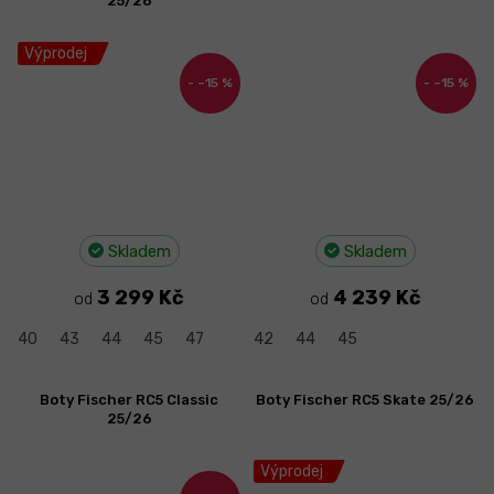
25/26
Výprodej
–15 %
–15 %
Skladem
Skladem
3 299 Kč
4 239 Kč
od
od
40
43
44
45
47
42
44
45
Boty Fischer RC5 Classic
Boty Fischer RC5 Skate 25/26
25/26
Výprodej