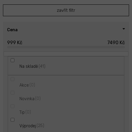
p
zavřít filtr
r
o
d
u
Cena
k
999
Kč
7490
Kč
t
ů
41
Na skladě
0
Akce
0
Novinka
0
Tip
25
Výprodej