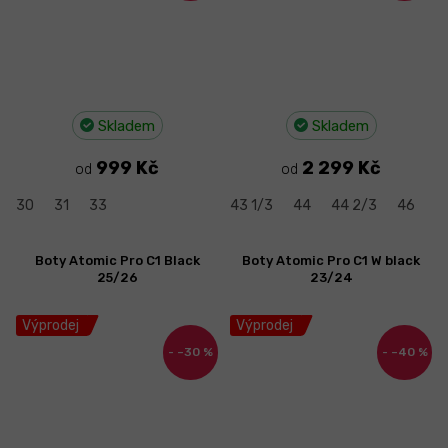
Skladem
Skladem
999 Kč
2 299 Kč
od
od
30
31
33
43 1/3
44
44 2/3
46
4
Boty Atomic Pro C1 Black
Boty Atomic Pro C1 W black
25/26
23/24
Výprodej
Výprodej
–30 %
–40 %