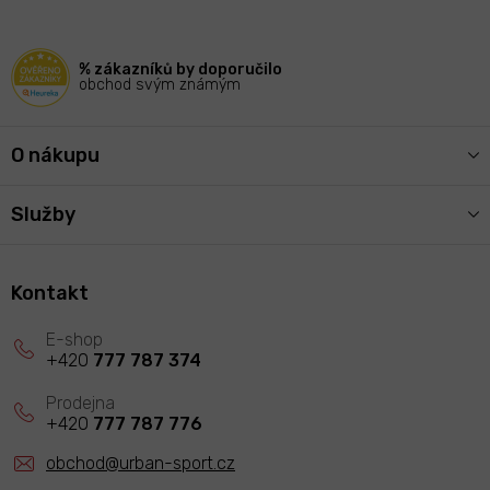
a
t
í
% zákazníků by doporučilo
obchod svým známým
O nákupu
Služby
Kontakt
+420
777 787 374
+420
777 787 776
obchod
@
urban-sport.cz