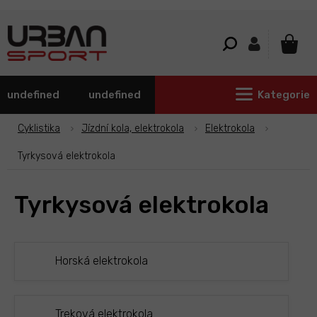
Přejít
na
obsah
NÁKU
KOŠÍ
undefined
undefined
Kategorie
Cyklistika
Jízdní kola, elektrokola
Elektrokola
Tyrkysová elektrokola
Tyrkysová elektrokola
Horská elektrokola
Treková elektrokola