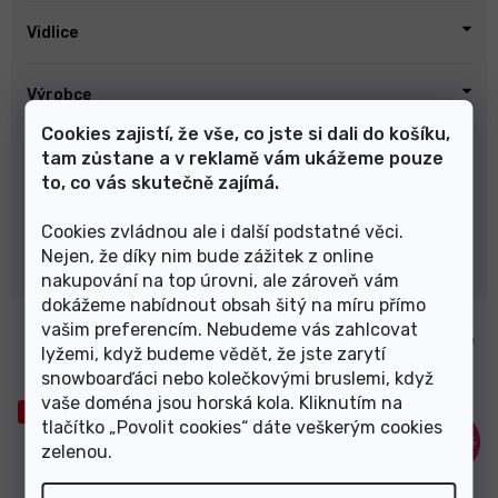
Vidlice
Výrobce
Cookies zajistí, že vše, co jste si dali do košíku,
tam zůstane a v reklamě vám ukážeme pouze
Zdvih vidlice
to, co vás skutečně zajímá.
Značka motoru
Cookies zvládnou ale i další podstatné věci.
Nejen, že díky nim bude zážitek z online
Vymazat filtry
nakupování na top úrovni, ale zároveň vám
dokážeme nabídnout obsah šitý na míru přímo
V
vašim preferencím. Nebudeme vás zahlcovat
Elektrokolo CTM Ruby 27,5"
Elektrokolo Mondraker Prime
ý
lyžemi, když budeme vědět, že jste zarytí
švestková červená / šedá
R cherry red/black 29" 2022
p
snowboarďáci nebo kolečkovými bruslemi, když
2022 - II. Jakost
i
vaše doména jsou horská kola. Kliknutím na
Výprodej
Výprodej
s
tlačítko „Povolit cookies“ dáte veškerým cookies
–35 %
–46 %
p
zelenou
.
r