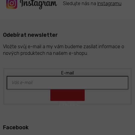
ý
Sledujte nás na
Instagramu
p
i
s
u
Odebírat newsletter
Vložte svůj e-mail a my vám budeme zasílat informace o
nových produktech na našem e-shopu.
E-mail
Z
á
Facebook
p