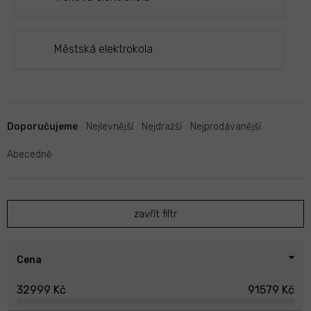
Městská elektrokola
Ř
a
Doporučujeme
Nejlevnější
Nejdražší
Nejprodávanější
z
e
Abecedně
n
í
p
zavřít filtr
r
o
d
u
Cena
k
32999
Kč
91579
Kč
t
ů