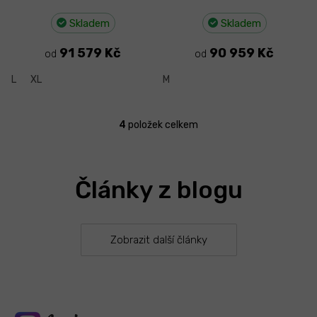
Skladem
Skladem
91 579 Kč
90 959 Kč
od
od
L
XL
M
4
položek celkem
O
v
l
á
Články z blogu
d
a
c
í
p
Zobrazit další články
r
v
k
y
v