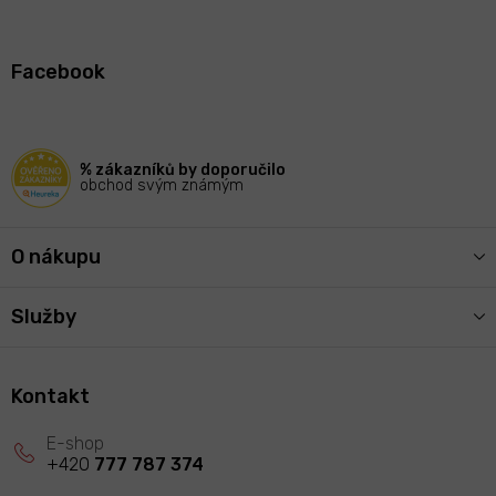
Z
á
Facebook
p
a
t
í
% zákazníků by doporučilo
obchod svým známým
O nákupu
Služby
Kontakt
+420
777 787 374