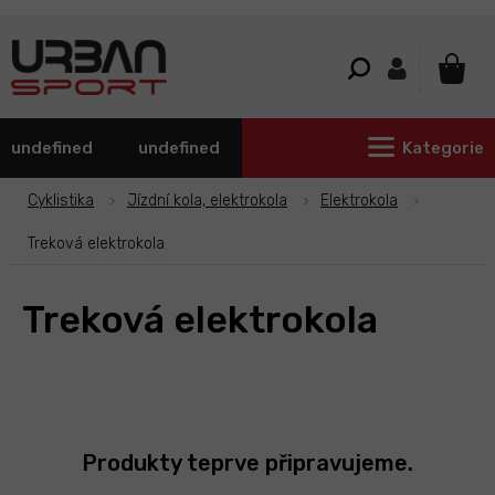
Přejít
na
obsah
NÁKU
KOŠÍ
undefined
undefined
Kategorie
Cyklistika
Jízdní kola, elektrokola
Elektrokola
Treková elektrokola
Treková elektrokola
Produkty teprve připravujeme.