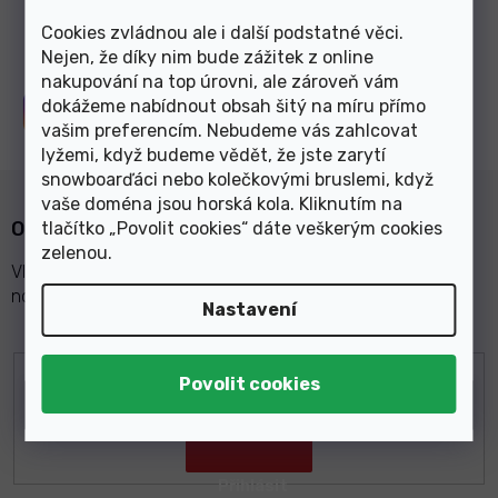
Cookies zvládnou ale i další podstatné věci.
Nejen, že díky nim bude zážitek z online
nakupování na top úrovni, ale zároveň vám
dokážeme nabídnout obsah šitý na míru přímo
Sledujte nás na
Instagramu
vašim preferencím. Nebudeme vás zahlcovat
lyžemi, když budeme vědět, že jste zarytí
snowboarďáci nebo kolečkovými bruslemi, když
vaše doména jsou horská kola. Kliknutím na
Odebírat newsletter
tlačítko „Povolit cookies“ dáte veškerým cookies
zelenou
.
Vložte svůj e-mail a my vám budeme zasílat informace o
nových produktech na našem e-shopu.
Nastavení
E-mail