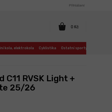
Přihlášení
NÁKUPNÍ
KOŠÍK
ní kola, elektrokola
Cyklistika
Ostatní sporty
Oblečení a
d C11 RVSK Light +
te 25/26