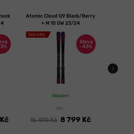
hock
Atomic Cloud Q9 Black/Berry
Atomic C
24
+ M 10 GW 23/24
10 
Výprodej
Novinka
43%
-43%
Skladem
140
153
 Kč
8 799 Kč
15 490 Kč
21 890