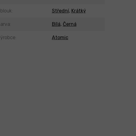
blouk
:
Střední
,
Krátký
arva
:
Bílá
,
Černá
ýrobce
:
Atomic