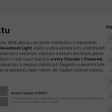
Do
ktu
K
uhé, táhlé oblouky na ranním manšestru i v odpoledním
Revoshock
Light
, která využívá vibrace lyží v podmínkách
 kombinaci s výborným výkonem a lehkým dřevěným jádrem
ějších v řadě Cloud. Mají dvě
vrstvy
titanalu
b
Powered
,
D
ují rázy a zlepšují stabilitu lyží. Elegantní a decentní lyže
ší na sjezdovku nejen výkon, ale i nádech stylové noblesy,
T
S
Ú
U