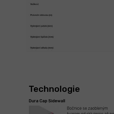
Technologie
Dura Cap Sidewall
Bočnice se zaobleným
tvarem od skluznice až p