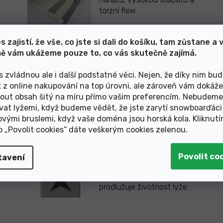
torzní flexi.
s zajistí, že vše, co jste si dali do košíku, tam zůstane a 
ě vám ukážeme pouze to, co vás skutečně zajímá.
STRUCTURED TOPSHEET
Strukturovaný vrchní plát
s zvládnou ale i další podstatné věci. Nejen, že díky nim bu
výrazně zvyšuje odolnost a
k z online nakupování na top úrovni, ale zároveň vám dokáž
vám
poskytuje vysoce kvalitní
out obsah šitý na míru přímo vašim preferencím. Nebudeme
by.
povrchovou úpravu.
vat lyžemi, když budeme vědět, že jste zarytí snowboarďáci
ovými bruslemi, když vaše doména jsou horská kola. Kliknut
ko „Povolit cookies“ dáte veškerým cookies zelenou
.
CHRÁNIČ ŠPIČKY - Atomic
er
Chránič z nerezové oceli,
tavení
který je přišroubovaný, takže
í
jej lze snadno vyměnit, a
prodlužuje životnost lyže.