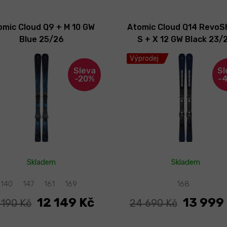
omic Cloud Q9 + M 10 GW
Atomic Cloud Q14 RevoS
Blue 25/26
S + X 12 GW BIack 23/
Výprodej
-20%
-
Skladem
Skladem
140
147
161
169
168
12 149 Kč
13 999
 190 Kč
24 690 Kč