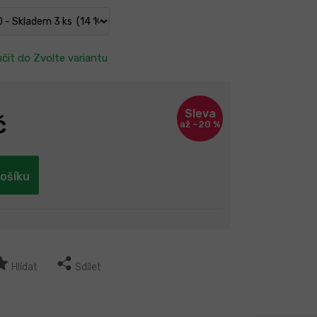
čit do
Zvolte variantu
č
až –20 %
košíku
Hlídat
Sdílet