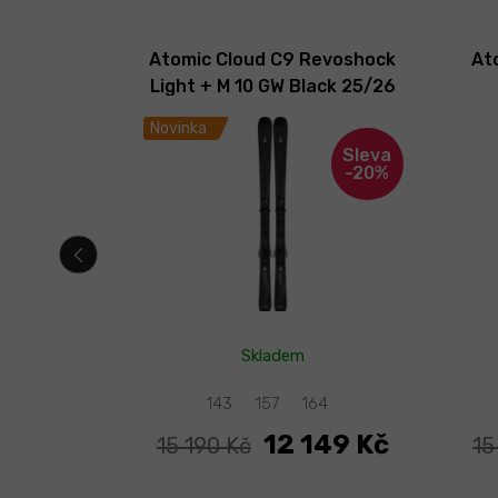
 + JOY 11
Atomic Cloud C9 Revoshock
At
l 19/20
Light + M 10 GW Black 25/26
Novinka
-50%
-20%
Skladem
143
157
164
99 Kč
12 149 Kč
15 190 Kč
15