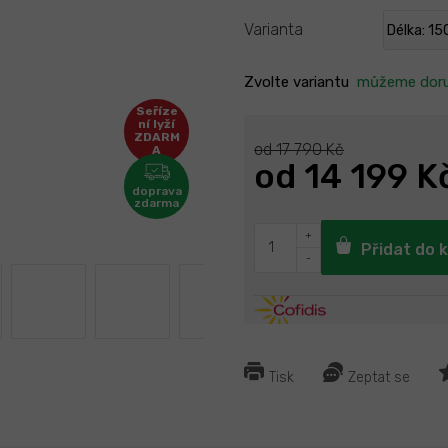
Varianta
Zvolte variantu
můžeme doru
Seříze
ní lyží
ZDARM
od 17 790 Kč
A
od
14 199 K
Přidat do 
Tisk
Zeptat se