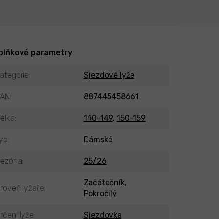
plňkové parametry
ategorie
:
Sjezdové lyže
EAN
:
887445458661
élka
:
140-149
,
150-159
yp
:
Dámské
ezóna
:
25/26
Začátečník
,
roveň lyžaře
:
Pokročilý
rčení lyže
:
Sjezdovka