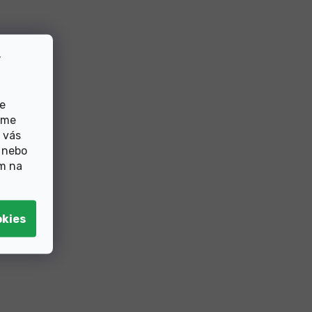
v
de
eme
 vás
 nebo
ím na