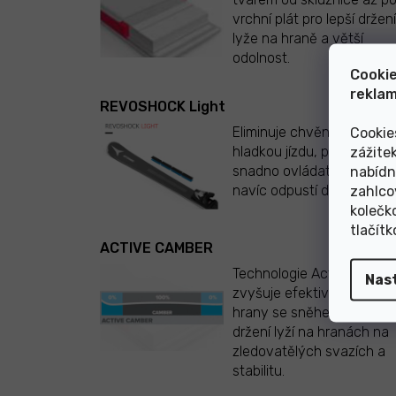
vrchní plát pro lepší držení
lyže na hraně a větší
odolnost.
Cookie
reklam
REVOSHOCK Light
Eliminuje chvění a zajišťují
Cookie
hladkou jízdu, při které lze
zážite
snadno ovládat lyže. Ty 
nabídn
navíc odpustí drobné chy
zahlco
kolečk
tlačít
ACTIVE CAMBER
Technologie Active Camb
Nas
zvyšuje efektivní kontakt
hrany se sněhem pro lepš
držení lyží na hranách na
zledovatělých svazích a
stabilitu.