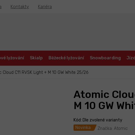
a
Kontakty
Kariéra
vé lyžování
Skialp
Běžecké lyžování
Snowboarding
Jízd
 Cloud C11 RVSK Light + M 10 GW White 25/26
Atomic Clou
M 10 GW Whi
Kód:
Dle zvolené varianty
Novinka
Značka:
Atomic