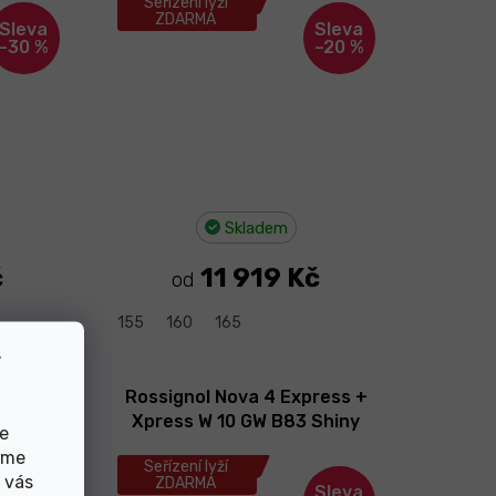
Seřízení lyží
ZDARMA
–30 %
–20 %
Skladem
č
11 919 Kč
od
155
160
165
v
° Ca
Rossignol Nova 4 Express +
GW B83
Xpress W 10 GW B83 Shiny
de
/26
Black 25/26
eme
Seřízení lyží
 vás
ZDARMA