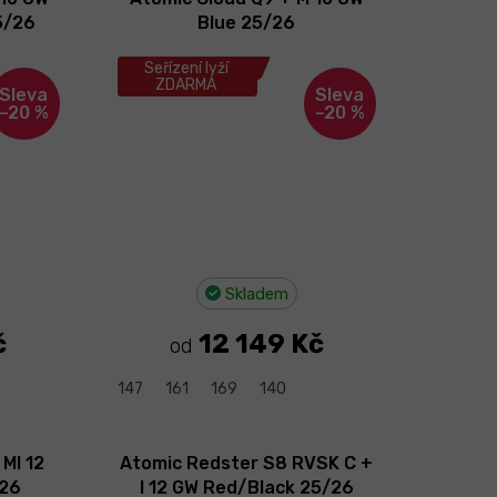
5/26
Blue 25/26
Seřízení lyží
ZDARMA
–20 %
–20 %
Skladem
č
12 149 Kč
od
147
161
169
140
MI 12
Atomic Redster S8 RVSK C +
/26
I 12 GW Red/Black 25/26