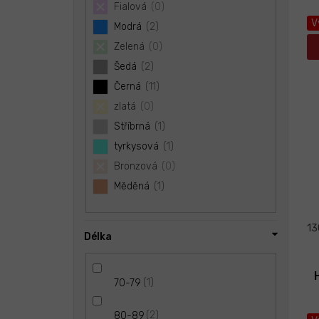
Fialová
0
V
Modrá
2
Zelená
0
Šedá
2
Černá
11
zlatá
0
Stříbrná
1
tyrkysová
1
Bronzová
0
Měděná
1
13
Délka
1
70-79
2
80-89