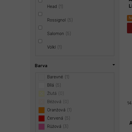
L
1
Head
N
5
Rossignol
5
Salomon
1
Völkl
Barva
Barevné
1
Bílá
5
Žlutá
0
Béžová
0
14
Oranžová
1
Červená
5
A
Růžová
3