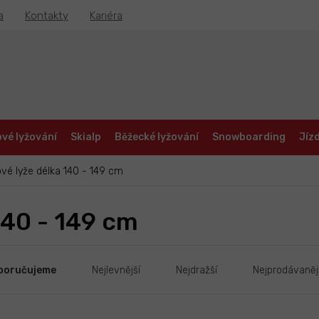
a
Kontakty
Kariéra
vé lyžování
Skialp
Běžecké lyžování
Snowboarding
Jízd
vé lyže délka 140 - 149 cm
140 - 149 cm
poručujeme
Nejlevnější
Nejdražší
Nejprodávaněj