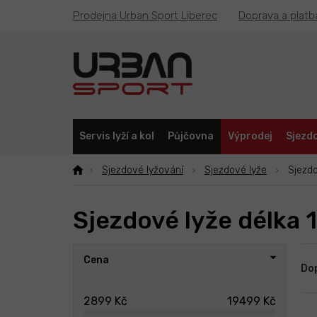
Přejít
Prodejna Urban Sport Liberec
Doprava a platb
na
obsah
Servis lyží a kol
Půjčovna
Výprodej
Sjezdo
Sjezdové lyžování
Sjezdové lyže
Sjezdo
Sjezdové lyže délka 
P
Ř
Cena
o
a
Do
s
z
t
e
2899
Kč
19499
Kč
r
n