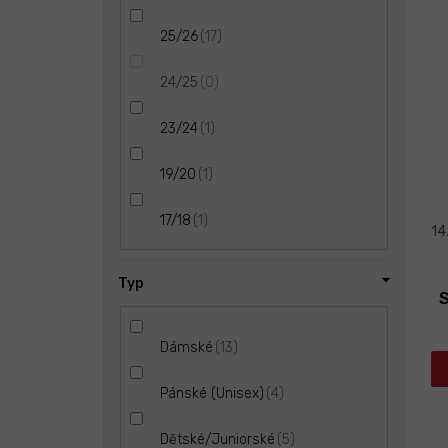
17
25/26
0
24/25
1
23/24
1
19/20
1
17/18
14
Typ
S
13
Dámské
4
Pánské (Unisex)
5
Dětské/Juniorské