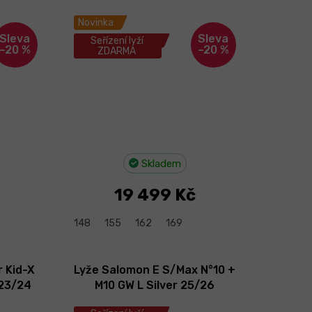
Novinka
Seřízení lyží
–20 %
–20 %
ZDARMA
Skladem
19 499 Kč
148
155
162
169
r Kid-X
Lyže Salomon E S/Max N°10 +
 23/24
M10 GW L Silver 25/26