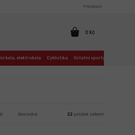
Přihlášení
NÁKUPNÍ
KOŠÍK
ní kola, elektrokola
Cyklistika
Ostatní sporty
Oblečení a
22
položek celkem
ší
Abecedně