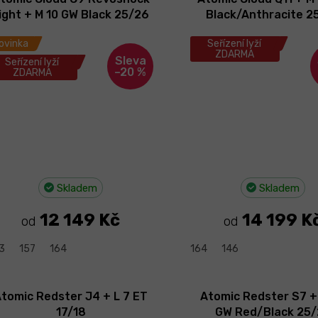
ight + M 10 GW Black 25/26
Black/Anthracite 2
ovinka
Seřízení lyží
ZDARMA
Seřízení lyží
–20 %
ZDARMA
Skladem
Skladem
12 149 Kč
14 199 K
od
od
3
157
164
164
146
tomic Redster J4 + L 7 ET
Atomic Redster S7 + 
17/18
GW Red/Black 25