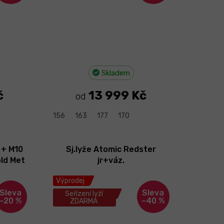
Skladem
č
13 999 Kč
od
156
163
177
170
 + M10
Sj.lyže Atomic Redster
ld Met
jr+váz.
Výprodej
Seřízení lyží
–20 %
–40 %
ZDARMA