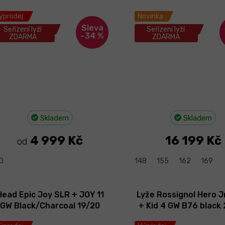
ýprodej
Novinka
Seřízení lyží
Seřízení lyží
–34 %
ZDARMA
ZDARMA
Skladem
Skladem
4 999 Kč
16 199 Kč
od
0
148
155
162
169
Head Epic Joy SLR + JOY 11
Lyže Rossignol Hero J
GW Black/Charcoal 19/20
+ Kid 4 GW B76 black