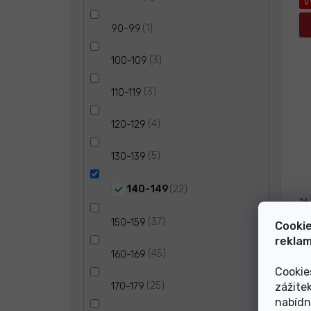
V
1
90-99
3
100-109
3
110-119
4
120-129
5
130-139
22
140-149
16
37
150-159
Cookie
reklam
L
45
160-169
Cookie
25
zážite
170-179
N
nabídn