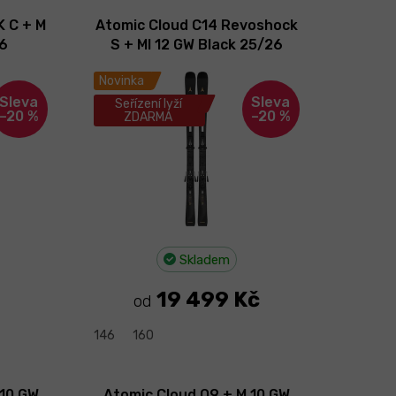
K C + M
Atomic Cloud C14 Revoshock
26
S + MI 12 GW Black 25/26
Novinka
Seřízení lyží
–20 %
–20 %
ZDARMA
Skladem
19 499 Kč
od
146
160
 10 GW
Atomic Cloud Q9 + M 10 GW