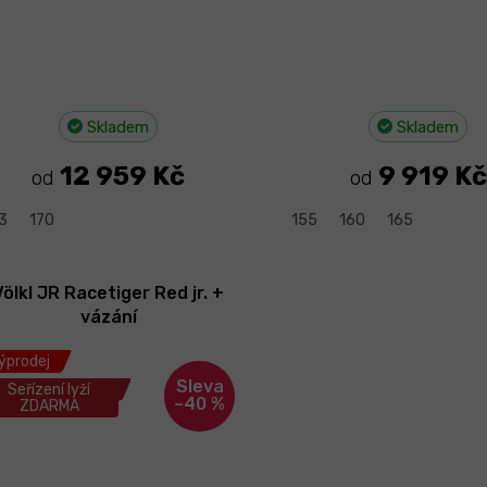
Skladem
Skladem
12 959 Kč
9 919 Kč
od
od
3
170
155
160
165
Völkl JR Racetiger Red jr. +
vázání
ýprodej
Seřízení lyží
–40 %
ZDARMA