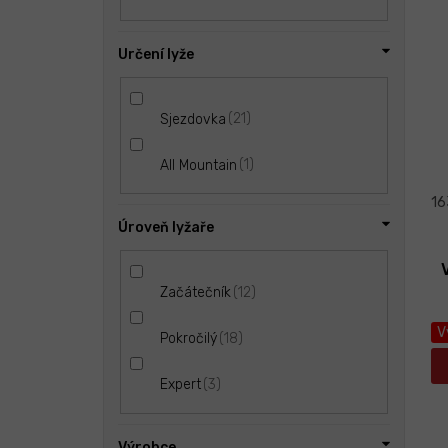
Určení lyže
21
Sjezdovka
1
All Mountain
16
Úroveň lyžaře
12
Začátečník
V
18
Pokročilý
3
Expert
Výrobce