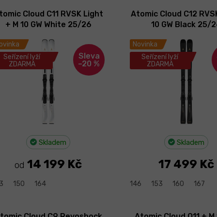
tomic Cloud C11 RVSK Light
Atomic Cloud C12 RVS
+ M 10 GW White 25/26
10 GW Black 25/
ovinka
Novinka
Seřízení lyží
Seřízení lyží
–20 %
ZDARMA
ZDARMA
Skladem
Skladem
14 199 Kč
17 499 Kč
od
3
150
164
146
153
160
167
tomic Cloud C9 Revoshock
Atomic Cloud Q11 + M