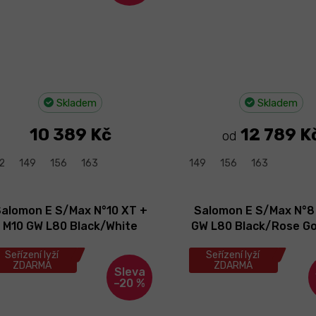
Skladem
Skladem
10 389 Kč
12 789 K
od
2
149
156
163
149
156
163
alomon E S/Max N°10 XT +
Salomon E S/Max N°8
M10 GW L80 Black/White
GW L80 Black/Rose Go
Moss Met. 25/26
25/26
Seřízení lyží
Seřízení lyží
ZDARMA
ZDARMA
–20 %