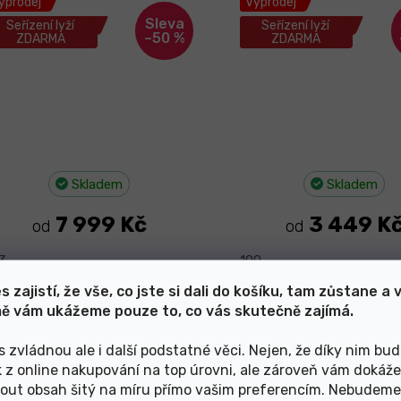
ýprodej
Výprodej
Seřízení lyží
Seřízení lyží
–50 %
ZDARMA
ZDARMA
Skladem
Skladem
7 999 Kč
3 449 K
od
od
3
100
s zajistí, že vše, co jste si dali do košíku, tam zůstane a 
ě vám ukážeme pouze to, co vás skutečně zajímá.
yže Salomon S/Race Jr M +
Rossignol Forza 30
C5 GW J75 25/26
Xpress + Xpress 10 
s zvládnou ale i další podstatné věci. Nejen, že díky nim bu
Black/Chrome 25
k z online nakupování na top úrovni, ale zároveň vám dokáž
ovinka
Novinka
out obsah šitý na míru přímo vašim preferencím. Nebudeme
Seřízení lyží
Seřízení lyží