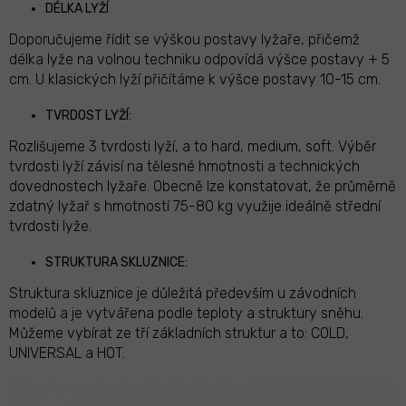
DÉLKA LYŽÍ
Doporučujeme řídit se výškou postavy lyžaře, přičemž
délka lyže na volnou techniku odpovídá výšce postavy + 5
cm. U klasických lyží přičítáme k výšce postavy 10-15 cm.
TVRDOST LYŽÍ:
Rozlišujeme 3 tvrdosti lyží, a to hard, medium, soft. Výběr
tvrdosti lyží závisí na tělesné hmotnosti a technických
dovednostech lyžaře. Obecně lze konstatovat, že průměrně
zdatný lyžař s hmotností 75-80 kg využije ideálně střední
tvrdosti lyže.
STRUKTURA SKLUZNICE:
Struktura skluznice je důležitá především u závodních
modelů a je vytvářena podle teploty a struktury sněhu.
Můžeme vybírat ze tří základních struktur a to: COLD,
UNIVERSAL a HOT.