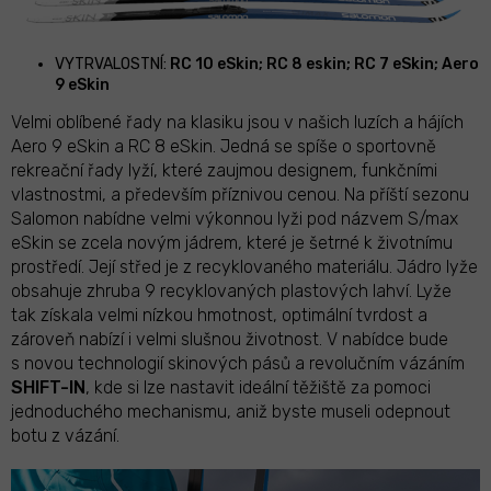
VYTRVALOSTNÍ:
RC 10 eSkin; RC 8 eskin; RC 7 eSkin; Aero
9 eSkin
Velmi oblíbené řady na klasiku jsou v našich luzích a hájích
Aero 9 eSkin a RC 8 eSkin. Jedná se spíše o sportovně
rekreační řady lyží, které zaujmou designem, funkčními
vlastnostmi, a především příznivou cenou. Na příští sezonu
Salomon nabídne velmi výkonnou lyži pod názvem S/max
eSkin se zcela novým jádrem, které je šetrné k životnímu
prostředí. Její střed je z recyklovaného materiálu. Jádro lyže
obsahuje zhruba 9 recyklovaných plastových lahví. Lyže
tak získala velmi nízkou hmotnost, optimální tvrdost a
zároveň nabízí i velmi slušnou životnost. V nabídce bude
s novou technologií skinových pásů a revolučním vázáním
SHIFT-IN
, kde si lze nastavit ideální těžiště za pomoci
jednoduchého mechanismu, aniž byste museli odepnout
botu z vázání.