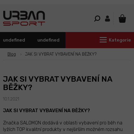
Přejít
na
obsah
NÁKU
KOŠÍ
undefined
undefined
Kategorie
Blog
JAK SI VYBRAT VYBAVENÍ NA BĚŽKY?
JAK SI VYBRAT VYBAVENÍ NA
BĚŽKY?
10.1.2021
JAK SI VYBRAT VYBAVENÍ NA BĚŽKY?
Značka SALOMON dodává v oblasti vybavení pro běh na
lyžích TOP kvalitní produkty v nejširším možném rozsahu.