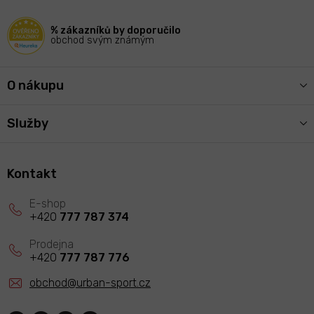
t
í
% zákazníků by doporučilo
obchod svým známým
O nákupu
Služby
Kontakt
+420
777 787 374
+420
777 787 776
obchod
@
urban-sport.cz