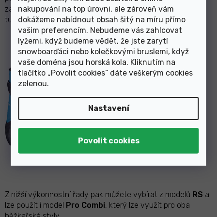
nakupování na top úrovni, ale zároveň vám
závodní boty pro Vás mohou být málo komfortní, naopak
dokážeme nabídnout obsah šitý na míru přímo
turistické boty zase málo sportovně zaměřené.
vašim preferencím. Nebudeme vás zahlcovat
SKATE: Závodní řady
S/Lab
a
S/Race
lyžemi, když budeme vědět, že jste zarytí
snowboarďáci nebo kolečkovými bruslemi, když
vaše doména jsou horská kola. Kliknutím na
tlačítko „Povolit cookies“ dáte veškerým cookies
zelenou
.
Nastavení
Z nižší výkonnostní řady pak můžete vybírat z modelů
RS
a
lze použít i model
Pro Combi
, který lze využít pro oba
běžkařské styly.