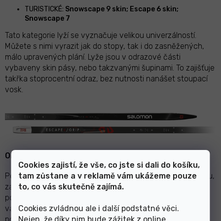
TURISTICKÉ:
Snowscape 9 skin; Escape 6 skin;
Snowscape 7
Tato kategorie lyží se vyznačuje velikou univerzálností.
Můžete s nimi vyrazit jak do stopy, tak i do zasněžených,
málo upravených plání. Lyže jsou v odrazové části
vybaveny skin pásy, nebo takzvanými šupinami. To zajišťuje
takřka stoprocentní odraz, bez nutnosti nanášet stoupací
vosk.
OBUV:
Cookies zajistí, že vše, co jste si dali do košíku,
tam zůstane a v reklamě vám ukážeme pouze
Pokud chcete investovat do celého běžkařského kompletu,
to, co vás skutečně zajímá.
začněte od bot. Nejprve se zaměřte na Vaši výkonnost a
podle toho zvolte ideální model boty. Následně si vyberte
Cookies zvládnou ale i další podstatné věci.
vázání a lyže. V tomto ohledu se nevyplácí přeceňovat či
Nejen, že díky nim bude zážitek z online
podceňovat svoji výkonnost a technické dovednosti. Top