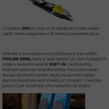
U systému
SNS
je v tuto chvíli nabídka 8 modelů vázání
napříč všemi kategoriemi a 13 modelů kompatibilní obuvi.
Známější a do budoucna více používaný je pak systém
PROLINK (NNN),
který je opět nabízen ve všech kategoriích
a dále v revoluční variantě
SHIFT-IN
s jednoduchou
možností nastavení ideálního těžiště. Posunutím vázání
dozadu dosáhnete lepšího skluzu a posunutím vázání
dopředu dosáhnete lepší stability při stoupání. V neutrální
poloze 0 pak dosáhnete toho nejlepšího od obojího.