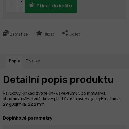
Přidat do košíku
Zeptat se
Hlídat
Sdílet
Popis
Diskuze
Detailní popis produktu
Paličkový klinkací zvonek M-WavePrůměr: 36 mmBarva:
chromovanáMateriál: kov + plastZvuk: hlasitý a jasnýHmotnost:
29 gObjímka: 22,2 mm
Doplňkové parametry