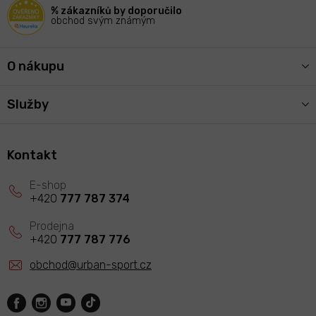
í
% zákazníků by doporučilo
obchod svým známým
O nákupu
Služby
Kontakt
+420
777 787 374
+420
777 787 776
obchod
@
urban-sport.cz