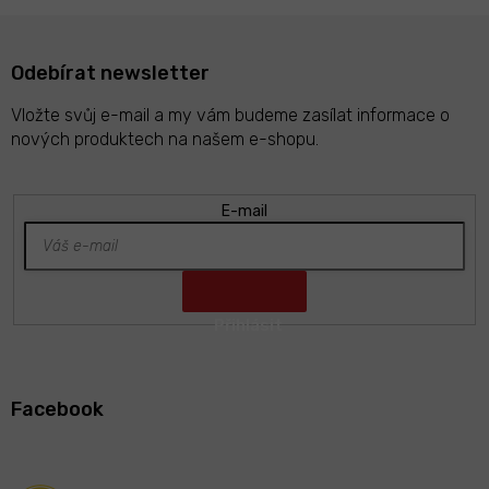
Odebírat newsletter
Vložte svůj e-mail a my vám budeme zasílat informace o
nových produktech na našem e-shopu.
E-mail
Z
á
Facebook
p
a
t