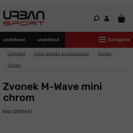
Přejít
na
obsah
NÁKU
KOŠÍ
undefined
undefined
Kategorie
Cyklistika
Cyklo doplňky a příslušenství
Zvonky
Zvonky
Zvonek M-Wave mini
chrom
Kód: 02105637