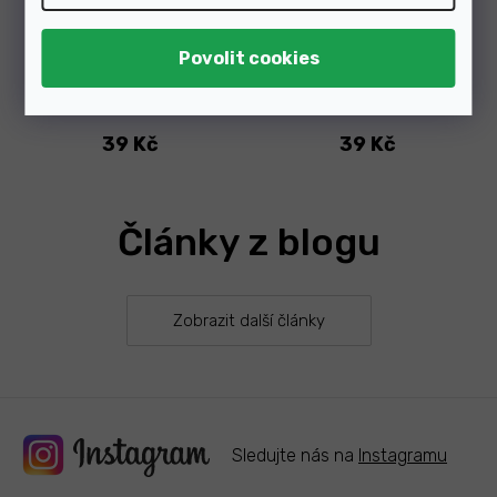
Skladem
Skladem
39 Kč
39 Kč
Články z blogu
Zobrazit další články
Sledujte nás na
Instagramu