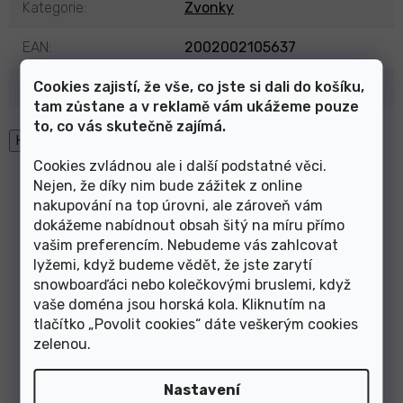
Kategorie
:
Zvonky
EAN
:
2002002105637
Cookies zajistí, že vše, co jste si dali do košíku,
Výrobce
:
M-Wave
tam zůstane a v reklamě vám ukážeme pouze
to, co vás skutečně zajímá.
High-contrast mode
Cookies zvládnou ale i další podstatné věci.
Mohlo by Vás zajímat
Nejen, že díky nim bude zážitek z online
nakupování na top úrovni, ale zároveň vám
dokážeme nabídnout obsah šitý na míru přímo
vašim preferencím. Nebudeme vás zahlcovat
Zvonek Baby mini červený
Zvonek Baby mini žlutý
lyžemi, když budeme vědět, že jste zarytí
snowboarďáci nebo kolečkovými bruslemi, když
vaše doména jsou horská kola. Kliknutím na
tlačítko „Povolit cookies“ dáte veškerým cookies
zelenou
.
Nastavení