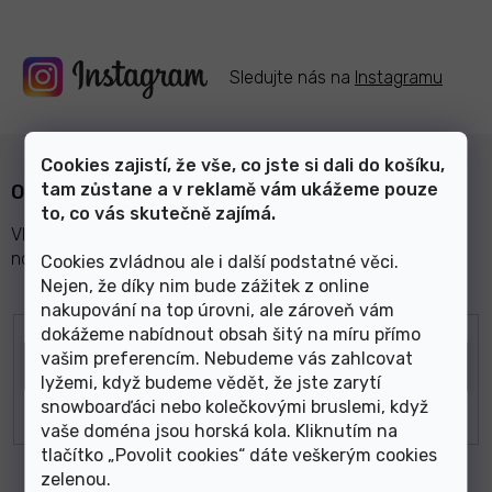
Sledujte nás na
Instagramu
Cookies zajistí, že vše, co jste si dali do košíku,
tam zůstane a v reklamě vám ukážeme pouze
Odebírat newsletter
to, co vás skutečně zajímá.
Vložte svůj e-mail a my vám budeme zasílat informace o
nových produktech na našem e-shopu.
Cookies zvládnou ale i další podstatné věci.
Nejen, že díky nim bude zážitek z online
nakupování na top úrovni, ale zároveň vám
E-mail
dokážeme nabídnout obsah šitý na míru přímo
vašim preferencím. Nebudeme vás zahlcovat
lyžemi, když budeme vědět, že jste zarytí
snowboarďáci nebo kolečkovými bruslemi, když
vaše doména jsou horská kola. Kliknutím na
tlačítko „Povolit cookies“ dáte veškerým cookies
zelenou
.