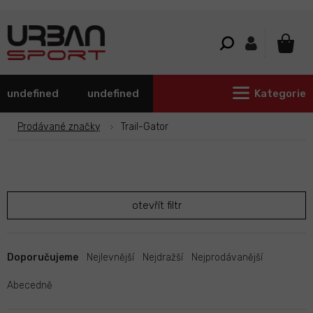
Přejít
na
obsah
NÁKU
KOŠÍ
undefined
undefined
Kategorie
Prodávané značky
Trail-Gator
otevřít filtr
Ř
a
Doporučujeme
Nejlevnější
Nejdražší
Nejprodávanější
z
e
Abecedně
n