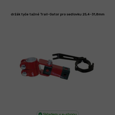
í
p
V
r
ý
držák tyče tažné Trail-Gator pro sedlovku 25,4-31,8mm
o
p
d
i
u
s
k
p
t
r
ů
o
d
u
k
t
ů
Skladem v e-shopu