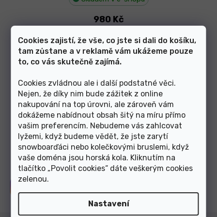
980 Kč
Cookies zajistí, že vše, co jste si dali do košíku,
1
položek celkem
tam zůstane a v reklamě vám ukážeme pouze
O
to, co vás skutečně zajímá.
v
l
á
Cookies zvládnou ale i další podstatné věci.
Články z blogu
d
Nejen, že díky nim bude zážitek z online
a
nakupování na top úrovni, ale zároveň vám
c
dokážeme nabídnout obsah šitý na míru přímo
í
vašim preferencím. Nebudeme vás zahlcovat
p
Zobrazit další články
r
lyžemi, když budeme vědět, že jste zarytí
v
snowboarďáci nebo kolečkovými bruslemi, když
k
vaše doména jsou horská kola. Kliknutím na
y
tlačítko „Povolit cookies“ dáte veškerým cookies
v
zelenou
.
ý
Sledujte nás na
Instagramu
p
i
Nastavení
s