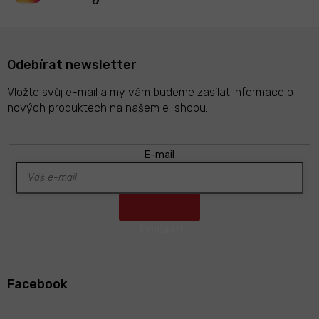
i
s
u
Odebírat newsletter
Vložte svůj e-mail a my vám budeme zasílat informace o
nových produktech na našem e-shopu.
E-mail
Z
á
Facebook
p
a