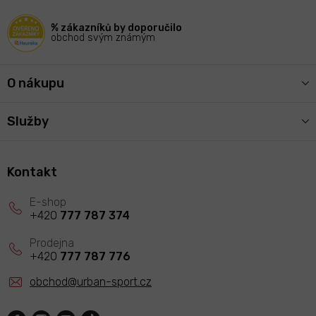
t
í
% zákazníků by doporučilo
obchod svým známým
O nákupu
Služby
Kontakt
+420
777 787 374
+420
777 787 776
obchod
@
urban-sport.cz