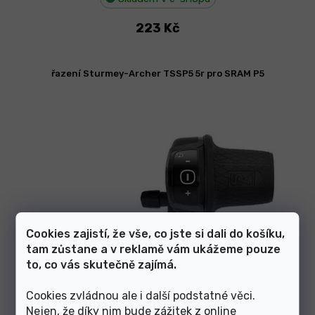
223 Kč
řazení Sturmey-Archer TSSP5 5r pro SRAM P5
Cookies zajistí, že vše, co jste si dali do košíku,
tam zůstane a v reklamě vám ukážeme pouze
to, co vás skutečně zajímá.
Cookies zvládnou ale i další podstatné věci.
Nejen, že díky nim bude zážitek z online