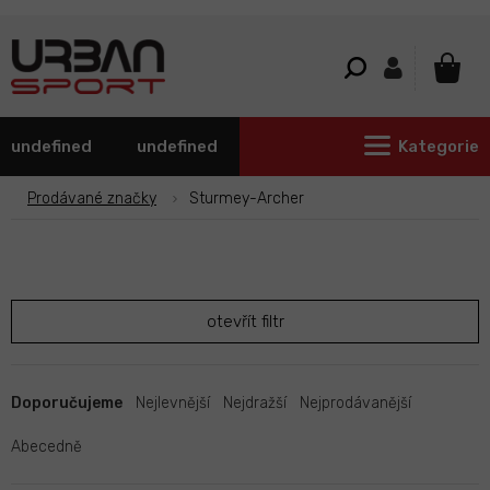
Přejít
na
obsah
NÁKU
KOŠÍ
undefined
undefined
Kategorie
Prodávané značky
Sturmey-Archer
otevřít filtr
Ř
a
Doporučujeme
Nejlevnější
Nejdražší
Nejprodávanější
z
e
Abecedně
n