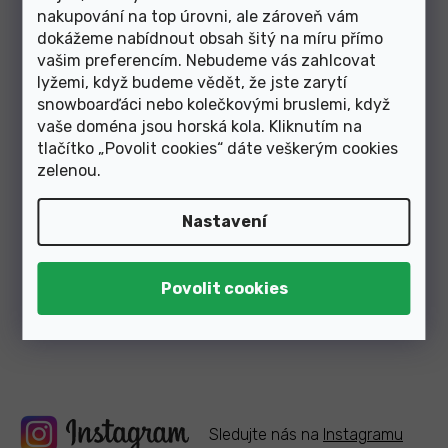
nakupování na top úrovni, ale zároveň vám
dokážeme nabídnout obsah šitý na míru přímo
Skladem v e-shopu
vašim preferencím. Nebudeme vás zahlcovat
lyžemi, když budeme vědět, že jste zarytí
664 Kč
snowboarďáci nebo kolečkovými bruslemi, když
vaše doména jsou horská kola. Kliknutím na
tlačítko „Povolit cookies“ dáte veškerým cookies
2
položek celkem
O
zelenou
.
v
l
á
Nastavení
Články z blogu
d
a
c
í
p
Zobrazit další články
r
v
k
y
v
ý
Sledujte nás na
Instagramu
p