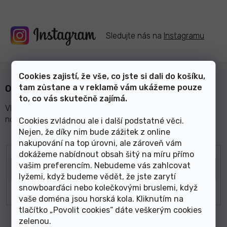
Sledujte nás na
Instagramu
Cookies zajistí, že vše, co jste si dali do košíku,
tam zůstane a v reklamě vám ukážeme pouze
Odebírat newsletter
to, co vás skutečně zajímá.
Vložte svůj e-mail a my vám budeme zasílat informace o
nových produktech na našem e-shopu.
Cookies zvládnou ale i další podstatné věci.
Nejen, že díky nim bude zážitek z online
nakupování na top úrovni, ale zároveň vám
E-mail
dokážeme nabídnout obsah šitý na míru přímo
vašim preferencím. Nebudeme vás zahlcovat
lyžemi, když budeme vědět, že jste zarytí
snowboarďáci nebo kolečkovými bruslemi, když
vaše doména jsou horská kola. Kliknutím na
tlačítko „Povolit cookies“ dáte veškerým cookies
zelenou
.