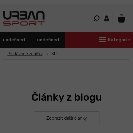
Přejít
na
obsah
NÁKU
KOŠÍ
undefined
undefined
Kategorie
Prodávané značky
SP
Články z blogu
Zobrazit další články