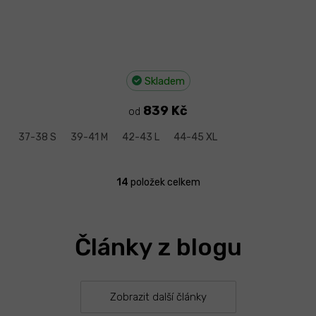
Skladem
839 Kč
od
37-38 S
39-41 M
42-43 L
44-45 XL
14
položek celkem
O
v
l
á
Články z blogu
d
a
c
í
p
Zobrazit další články
r