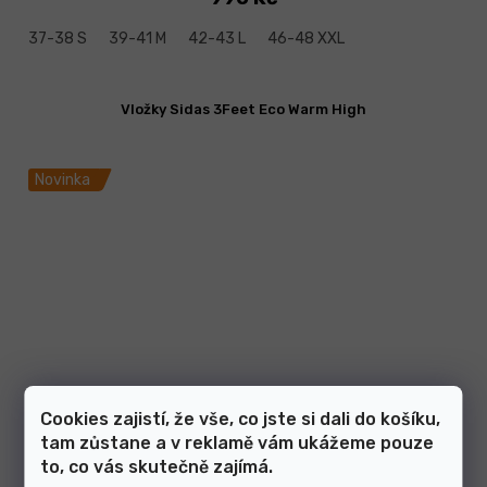
37-38 S
39-41 M
42-43 L
46-48 XXL
Vložky Sidas 3Feet Eco Warm High
Novinka
Cookies zajistí, že vše, co jste si dali do košíku,
tam zůstane a v reklamě vám ukážeme pouze
to, co vás skutečně zajímá.