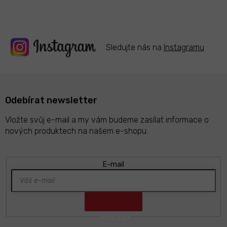
v
k
y
v
ý
Sledujte nás na
Instagramu
p
i
s
u
Odebírat newsletter
Vložte svůj e-mail a my vám budeme zasílat informace o
nových produktech na našem e-shopu.
E-mail