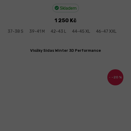
Skladem
1 250 Kč
37-38 S
39-41 M
42-43 L
44-45 XL
46-47 XXL
Vložky Sidas Winter 3D Performance
–20 %