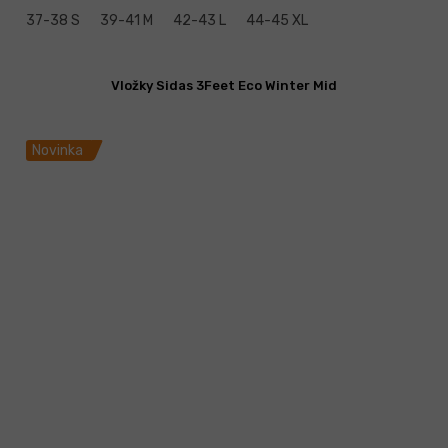
37-38 S
39-41 M
42-43 L
44-45 XL
Vložky Sidas 3Feet Eco Winter Mid
Novinka