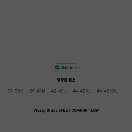
Skladem
990 Kč
37-38 S
39-41 M
42-43 L
44-45 XL
46-48 XXL
Vložky Sidas 3FEET COMFORT LOW