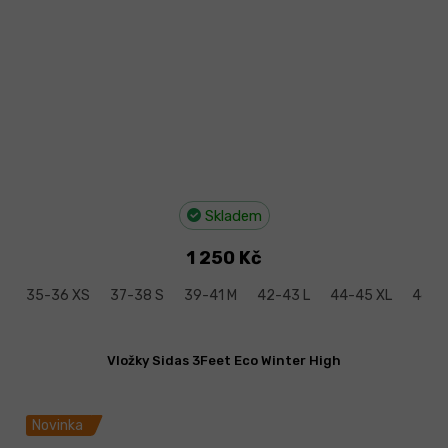
Skladem
1 250 Kč
35-36 XS
37-38 S
39-41 M
42-43 L
44-45 XL
46-4
Vložky Sidas 3Feet Eco Winter High
Novinka