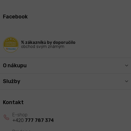
Z
á
Facebook
p
a
t
í
% zákazníků by doporučilo
obchod svým známým
O nákupu
Služby
Kontakt
+420
777 787 374