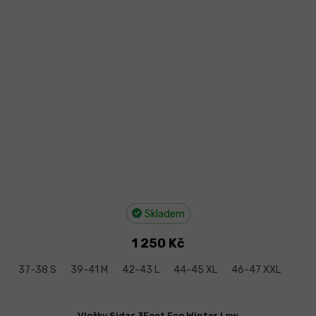
Skladem
1 250 Kč
37-38 S
39-41 M
42-43 L
44-45 XL
46-47 XXL
Vložky Sidas 3Feet Eco Winter Low