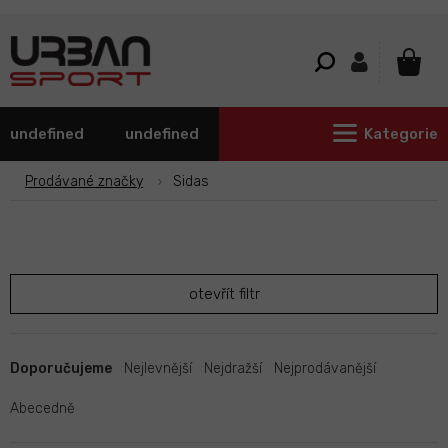
Přejít
na
obsah
NÁKU
KOŠÍ
undefined
undefined
Kategorie
Prodávané značky
Sidas
otevřít filtr
Ř
a
Doporučujeme
Nejlevnější
Nejdražší
Nejprodávanější
z
e
Abecedně
n