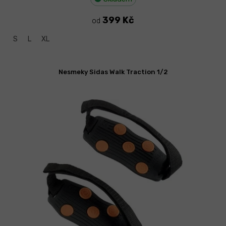
399 Kč
od
S
L
XL
Nesmeky Sidas Walk Traction 1/2