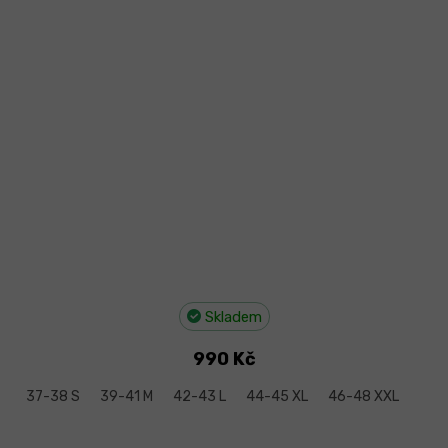
Skladem
990 Kč
37-38 S
39-41 M
42-43 L
44-45 XL
46-48 XXL