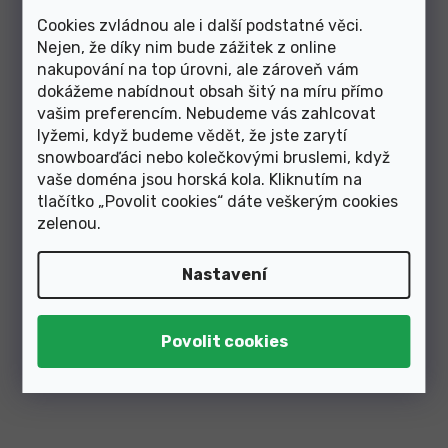
Cookies zvládnou ale i další podstatné věci.
Skladem
Nejen, že díky nim bude zážitek z online
nakupování na top úrovni, ale zároveň vám
1 250 Kč
dokážeme nabídnout obsah šitý na míru přímo
vašim preferencím. Nebudeme vás zahlcovat
37-38 S
39-41 M
42-43 L
44-45 XL
46-47 XXL
lyžemi, když budeme vědět, že jste zarytí
snowboarďáci nebo kolečkovými bruslemi, když
vaše doména jsou horská kola. Kliknutím na
Vložky Sidas 3Feet Eco Warm Low
tlačítko „Povolit cookies“ dáte veškerým cookies
zelenou
.
Novinka
Nastavení