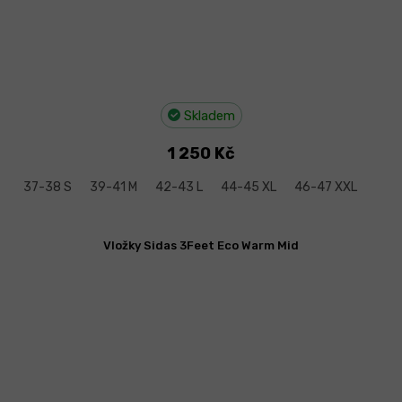
Skladem
1 250 Kč
37-38 S
39-41 M
42-43 L
44-45 XL
46-47 XXL
Vložky Sidas 3Feet Eco Warm Mid