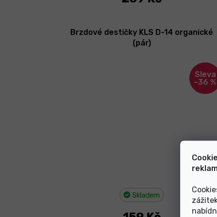
Brzdové destičky KLS D-14 organické
(pár)
–36 %
Cookie
reklam
Cookie
Skladem
zážite
nabídn