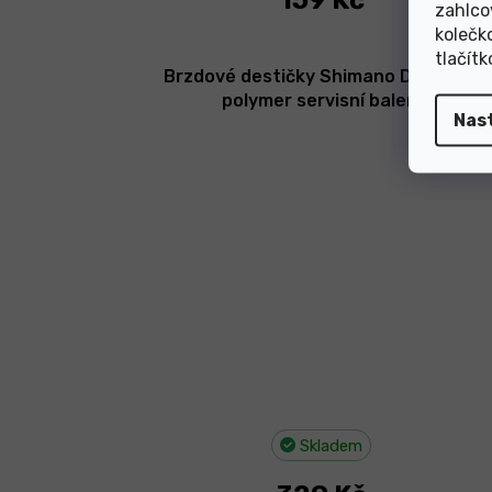
159 Kč
zahlco
kolečk
tlačít
Brzdové destičky Shimano D03S-RX
polymer servisní balení
Nas
Skladem