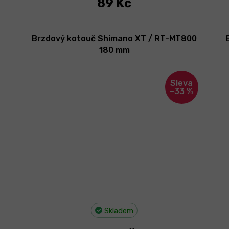
89 Kč
Brzdový kotouč Shimano XT / RT-MT800
180 mm
–33 %
Skladem