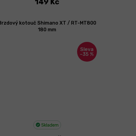
149 Kč
Brzdový kotouč Shimano XT / RT-MT800
180 mm
–35 %
Skladem