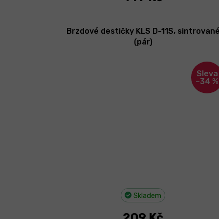
Brzdové destičky KLS D-11S, sintrovan
(pár)
–34 %
Skladem
209 Kč