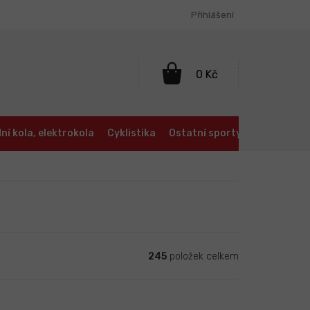
Přihlášení
NÁKUPNÍ
KOŠÍK
ní kola, elektrokola
Cyklistika
Ostatní sporty
Oblečení a
245
položek celkem