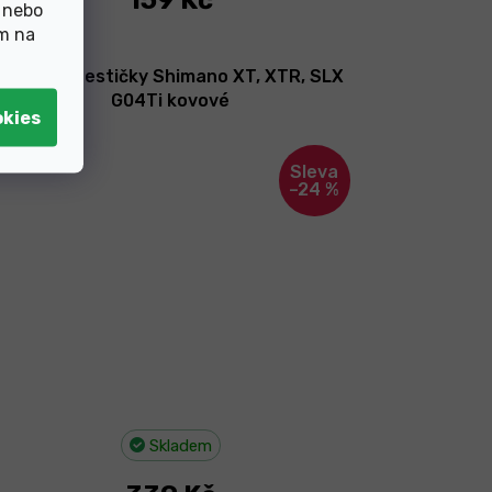
159 Kč
 nebo
ím na
Brzdové destičky Shimano XT, XTR, SLX
G04Ti kovové
–24 %
Skladem