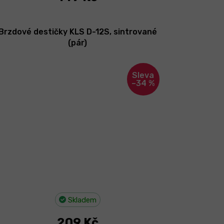
Brzdové destičky KLS D-12S, sintrované
(pár)
–34 %
Skladem
209 Kč