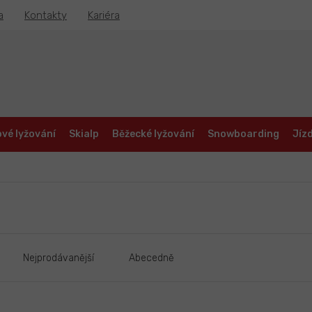
a
Kontakty
Kariéra
vé lyžování
Skialp
Běžecké lyžování
Snowboarding
Jízd
Nejprodávanější
Abecedně