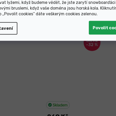
169 Kč
vat lyžemi, když budeme vědět, že jste zarytí snowboarďáci
ovými bruslemi, když vaše doména jsou horská kola. Kliknut
ko „Povolit cookies“ dáte veškerým cookies zelenou
.
Brzdové destičky Shimano kovové MTB
G04S-MX
tavení
–32 %
Skladem