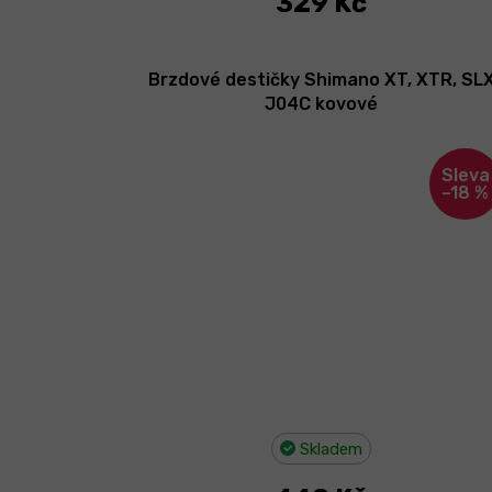
329 Kč
Brzdové destičky Shimano XT, XTR, SL
J04C kovové
–18 %
Skladem