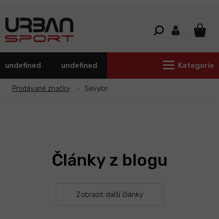
Přejít
na
obsah
NÁKU
KOŠÍ
undefined
undefined
Kategorie
Prodávané značky
Sevylor
Články z blogu
Zobrazit další články