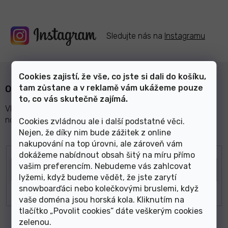
Sledujte nás na
Instagramu
Cookies zajistí, že vše, co jste si dali do košíku,
tam zůstane a v reklamě vám ukážeme pouze
Odebírat newsletter
to, co vás skutečně zajímá.
Vložte svůj e-mail a my vám budeme zasílat informace o
nových produktech na našem e-shopu.
Cookies zvládnou ale i další podstatné věci.
Nejen, že díky nim bude zážitek z online
nakupování na top úrovni, ale zároveň vám
E-mail
dokážeme nabídnout obsah šitý na míru přímo
vašim preferencím. Nebudeme vás zahlcovat
lyžemi, když budeme vědět, že jste zarytí
snowboarďáci nebo kolečkovými bruslemi, když
vaše doména jsou horská kola. Kliknutím na
tlačítko „Povolit cookies“ dáte veškerým cookies
zelenou
.