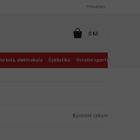
Přihlášení
NÁKUPNÍ
KOŠÍK
ní kola, elektrokola
Cyklistika
Ostatní sporty
Oblečení a
5
položek celkem