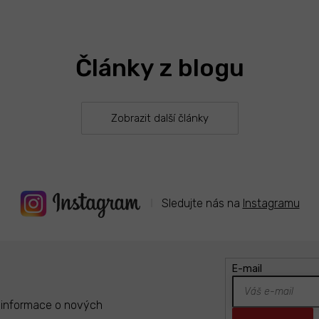
O
v
l
á
Články z blogu
d
a
c
í
Zobrazit další články
p
r
v
k
y
v
ý
Sledujte nás na
Instagramu
p
i
s
u
E-mail
t informace o nových