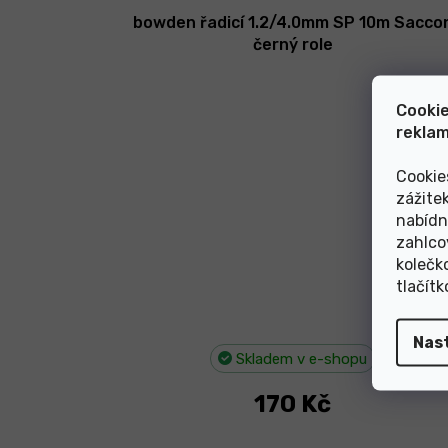
bowden řadicí 1.2/4.0mm SP 10m Sacco
černý role
Cookie
reklam
Cookie
zážite
nabídn
zahlco
kolečk
tlačít
Nas
Skladem v e-shopu
170 Kč