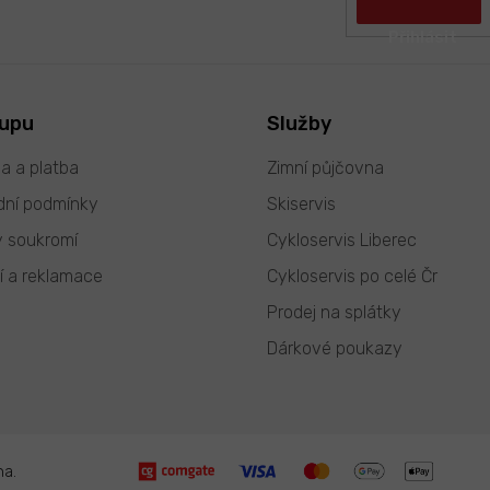
kupu
Služby
a a platba
Zimní půjčovna
ní podmínky
Skiservis
 soukromí
Cykloservis Liberec
í a reklamace
Cykloservis po celé Čr
Prodej na splátky
Dárkové poukazy
na.