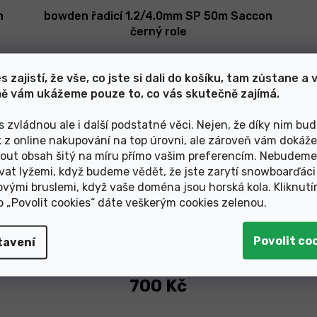
n
bowden řadicí 1.2/4.0mm SP 50m Saccon
černý role
s zajistí, že vše, co jste si dali do košíku, tam zůstane a 
ě vám ukážeme pouze to, co vás skutečně zajímá.
s zvládnou ale i další podstatné věci. Nejen, že díky nim bu
k z online nakupování na top úrovni, ale zároveň vám dokáž
out obsah šitý na míru přímo vašim preferencím. Nebudeme
vat lyžemi, když budeme vědět, že jste zarytí snowboarďáci
ovými bruslemi, když vaše doména jsou horská kola. Kliknut
ko „Povolit cookies“ dáte veškerým cookies zelenou
.
tavení
Skladem v e-shopu
700 Kč