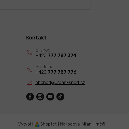
Kontakt
+420
777 787 374
+420
777 787 776
obchod
@
urban-sport.cz
Vytvořil
Shoptet
|
Nakódoval Milan Hrnčál