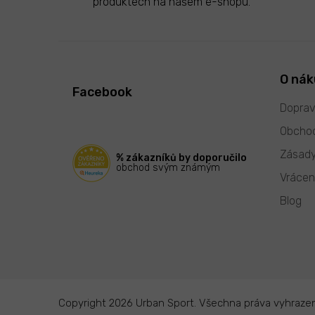
produktech na našem e-shopu.
Z
á
p
O ná
Facebook
a
t
Doprav
í
Obchod
Zásady
% zákazníků by doporučilo
obchod svým známým
Vrácen
Blog
Copyright 2026
Urban Sport
. Všechna práva vyhraze