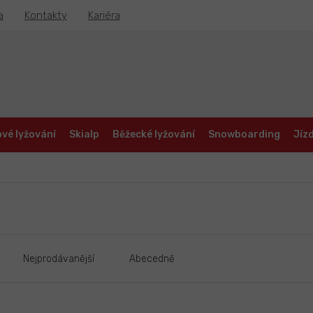
a
Kontakty
Kariéra
vé lyžování
Skialp
Běžecké lyžování
Snowboarding
Jízd
Nejprodávanější
Abecedně