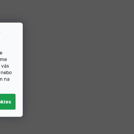
v
de
eme
 vás
 nebo
ím na