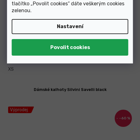
tlačítko „Povolit cookies“ dáte veškerým cookies
zelenou
.
Nastavení
Skladem
1 999 Kč
od
XS
Dámské kalhoty Silvini Savelli black
Výprodej
–60 %