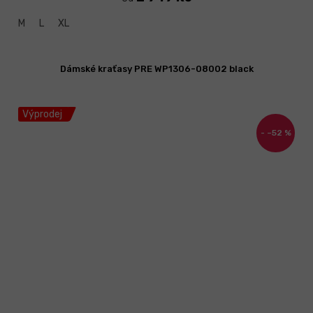
M
L
XL
Dámské kraťasy PRE WP1306-08002 black
Výprodej
–52 %