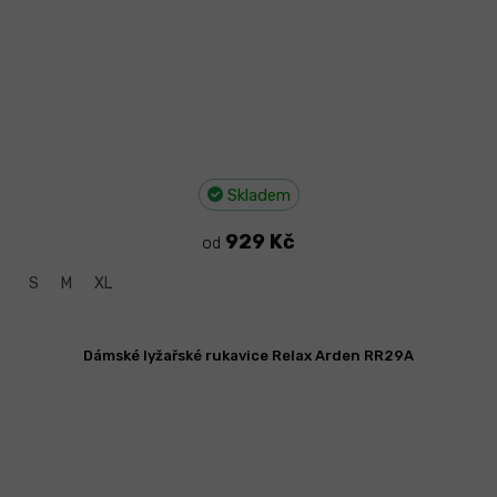
Skladem
929 Kč
od
S
M
XL
Dámské lyžařské rukavice Relax Arden RR29A