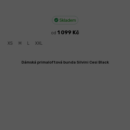
Skladem
1 099 Kč
od
XS
M
L
XXL
Dámská primaloftová bunda Silvini Cesi Black