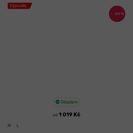
Výprodej
–53 %
Skladem
1 019 Kč
od
M
L