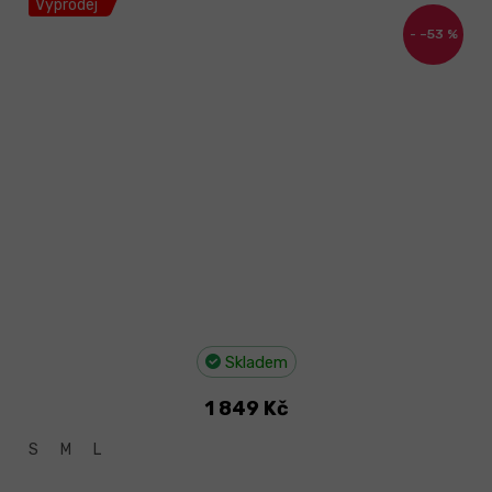
Výprodej
–53 %
Skladem
1 849 Kč
S
M
L