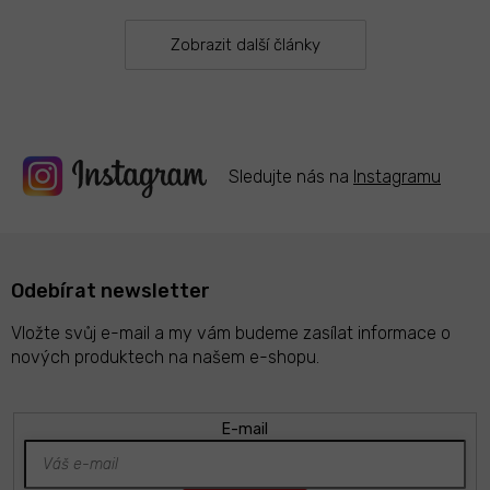
r
v
k
Zobrazit další články
y
v
ý
p
i
s
Sledujte nás na
Instagramu
u
Odebírat newsletter
Vložte svůj e-mail a my vám budeme zasílat informace o
nových produktech na našem e-shopu.
E-mail