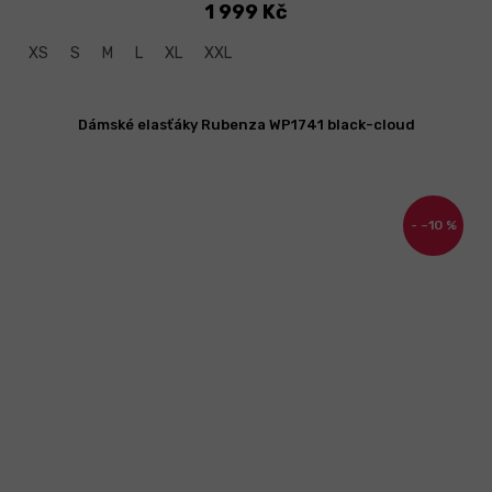
1 999 Kč
XS
S
M
L
XL
XXL
Dámské elasťáky Rubenza WP1741 black-cloud
–10 %