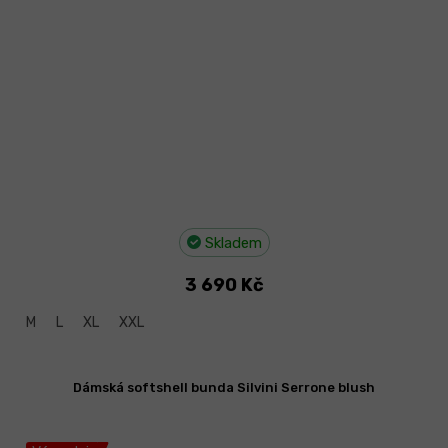
Skladem
3 690 Kč
M
L
XL
XXL
Dámská softshell bunda Silvini Serrone blush