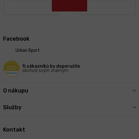
Z
á
Facebook
p
a
Urban Sport
t
í
% zákazníků by doporučilo
obchod svým známým
O nákupu
Služby
Kontakt