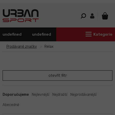
Přejít
na
obsah
NÁKU
KOŠÍ
undefined
undefined
Kategorie
Prodávané značky
Relax
otevřít filtr
Ř
a
Doporučujeme
Nejlevnější
Nejdražší
Nejprodávanější
z
e
Abecedně
n