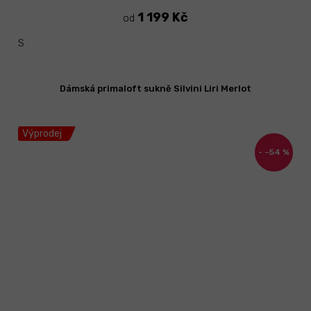
1 199 Kč
od
S
Dámská primaloft sukně Silvini Liri Merlot
Výprodej
–54 %