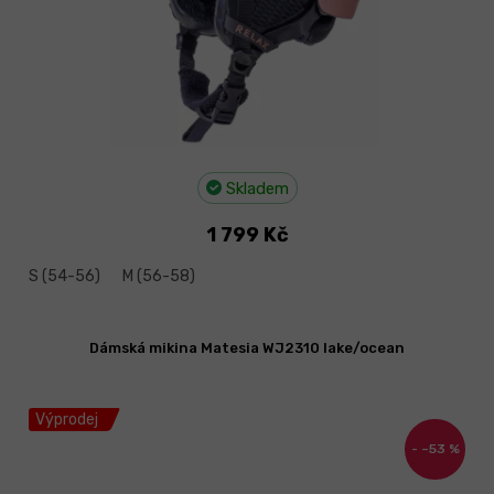
Skladem
1 799 Kč
S (54-56)
M (56-58)
Dámská mikina Matesia WJ2310 lake/ocean
Výprodej
–53 %