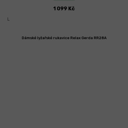
1 099 Kč
L
Dámské lyžařské rukavice Relax Gerda RR28A