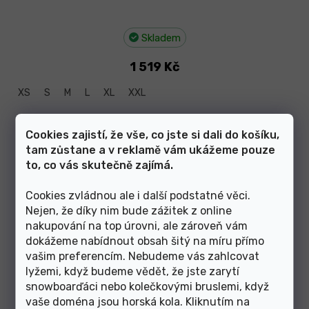
Skladem
1 519 Kč
XS
S
M
L
XL
XXL
Cookies zajistí, že vše, co jste si dali do košíku,
Dámské elasťáky Silvini s cyklovložka Rapeno Pad MP1732
tam zůstane a v reklamě vám ukážeme pouze
black/cloud
to, co vás skutečně zajímá.
Cookies zvládnou ale i další podstatné věci.
–12 %
Nejen, že díky nim bude zážitek z online
nakupování na top úrovni, ale zároveň vám
dokážeme nabídnout obsah šitý na míru přímo
vašim preferencím. Nebudeme vás zahlcovat
lyžemi, když budeme vědět, že jste zarytí
snowboarďáci nebo kolečkovými bruslemi, když
vaše doména jsou horská kola. Kliknutím na