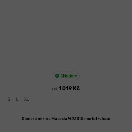
Skladem
1 019 Kč
od
S
L
XL
Dámská mikina Matesia WJ2310 merlot/cloud