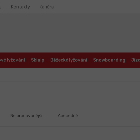
a
Kontakty
Kariéra
vé lyžování
Skialp
Běžecké lyžování
Snowboarding
Jízd
Nejprodávanější
Abecedně