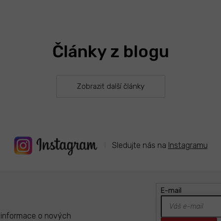
O
v
l
á
Články z blogu
d
a
c
í
Zobrazit další články
p
r
v
k
y
v
ý
Sledujte nás na
Instagramu
p
i
s
u
E-mail
t informace o nových