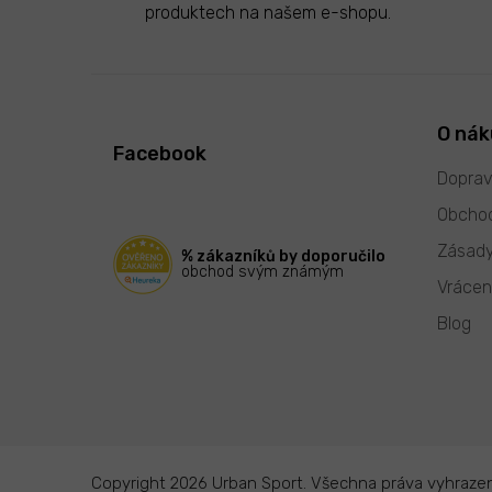
produktech na našem e-shopu.
Z
á
p
O ná
Facebook
a
t
Doprav
í
Obchod
Zásady
% zákazníků by doporučilo
obchod svým známým
Vrácen
Blog
Copyright 2026
Urban Sport
. Všechna práva vyhraze