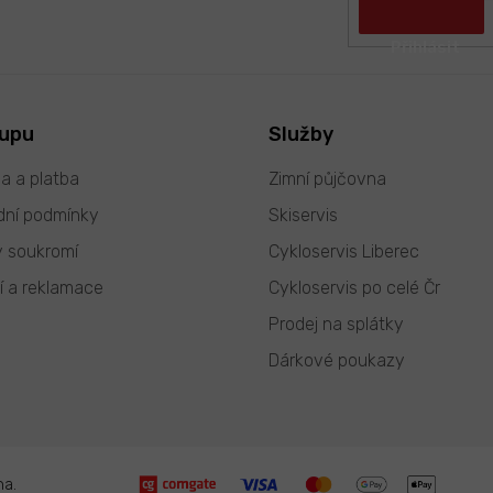
kupu
Služby
a a platba
Zimní půjčovna
ní podmínky
Skiservis
 soukromí
Cykloservis Liberec
í a reklamace
Cykloservis po celé Čr
Prodej na splátky
Dárkové poukazy
na.