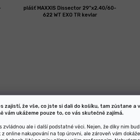
-
plášť MAXXIS Dissector 29"x2.40/60-
622 WT EXO TR kevlar
s zajistí, že vše, co jste si dali do košíku, tam zůstane a 
ě vám ukážeme pouze to, co vás skutečně zajímá.
Skladem v e-shopu
1 340 Kč
s zvládnou ale i další podstatné věci. Nejen, že díky nim bu
k z online nakupování na top úrovni, ale zároveň vám dokáž