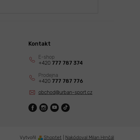
Kontakt
+420
777 787 374
+420
777 787 776
obchod
@
urban-sport.cz
Vytvořil
Shoptet
|
Nakódoval Milan Hrnčál