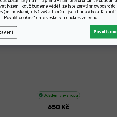
out obsah šitý na míru přímo vašim preferencím. Nebudeme
vat lyžemi, když budeme vědět, že jste zarytí snowboarďáci
plášť MAXXIS Ikon 29"x2.20/57-622
ovými bruslemi, když vaše doména jsou horská kola. Kliknut
ko „Povolit cookies“ dáte veškerým cookies zelenou
.
tavení
Skladem v e-shopu
650 Kč