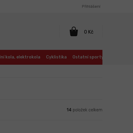
Přihlášení
NÁKUPNÍ
KOŠÍK
ní kola, elektrokola
Cyklistika
Ostatní sporty
Oblečení a
14
položek celkem