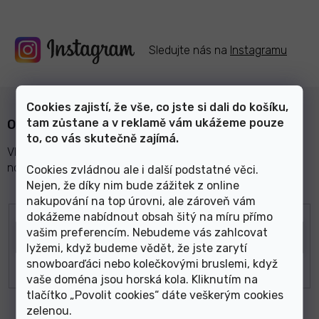
Sledujte nás na
Instagramu
Cookies zajistí, že vše, co jste si dali do košíku,
tam zůstane a v reklamě vám ukážeme pouze
Odebírat newsletter
to, co vás skutečně zajímá.
Vložte svůj e-mail a my vám budeme zasílat informace o
nových produktech na našem e-shopu.
Cookies zvládnou ale i další podstatné věci.
Nejen, že díky nim bude zážitek z online
nakupování na top úrovni, ale zároveň vám
E-mail
dokážeme nabídnout obsah šitý na míru přímo
vašim preferencím. Nebudeme vás zahlcovat
lyžemi, když budeme vědět, že jste zarytí
snowboarďáci nebo kolečkovými bruslemi, když
vaše doména jsou horská kola. Kliknutím na
tlačítko „Povolit cookies“ dáte veškerým cookies
zelenou
.