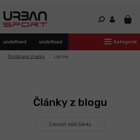
Přejít
na
obsah
NÁKU
KOŠÍ
undefined
undefined
Kategorie
Prodávané značky
Lacroix
Články z blogu
Zobrazit další články