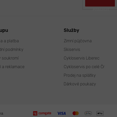
kupu
Služby
a a platba
Zimní půjčovna
ní podmínky
Skiservis
 soukromí
Cykloservis Liberec
í a reklamace
Cykloservis po celé Čr
Prodej na splátky
Dárkové poukazy
na.