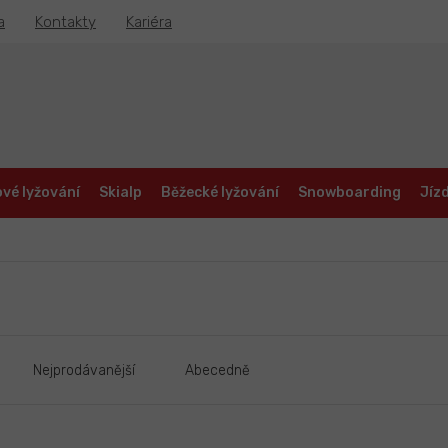
a
Kontakty
Kariéra
vé lyžování
Skialp
Běžecké lyžování
Snowboarding
Jízd
Nejprodávanější
Abecedně