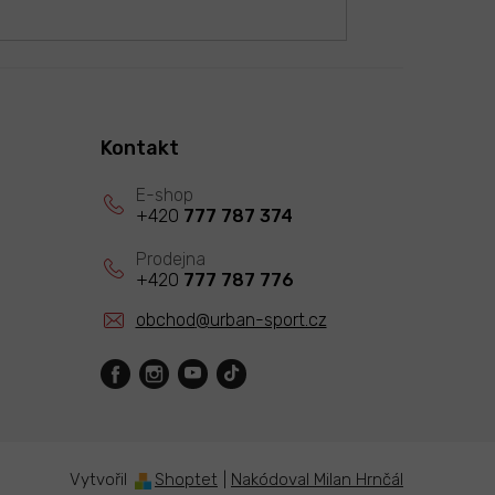
Kontakt
+420
777 787 374
+420
777 787 776
obchod
@
urban-sport.cz
Vytvořil
Shoptet
|
Nakódoval Milan Hrnčál