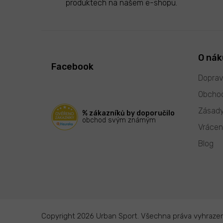
produktech na našem e-shopu.
Z
á
p
O ná
Facebook
a
t
Doprav
í
Obchod
Zásady
% zákazníků by doporučilo
obchod svým známým
Vrácen
Blog
Copyright 2026
Urban Sport
. Všechna práva vyhraze