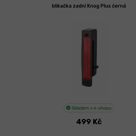
í
ý
blikačka zadní Knog Plus černá
p
p
r
i
o
s
d
p
u
r
k
o
t
d
ů
u
k
t
ů
Skladem v e-shopu
499 Kč