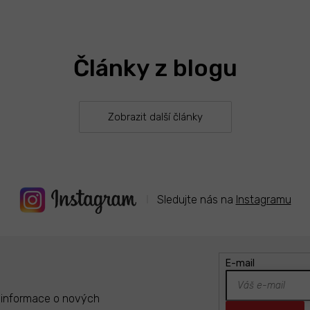
O
v
l
á
Články z blogu
d
a
c
í
Zobrazit další články
p
r
v
k
y
v
ý
Sledujte nás na
Instagramu
p
i
s
u
E-mail
t informace o nových