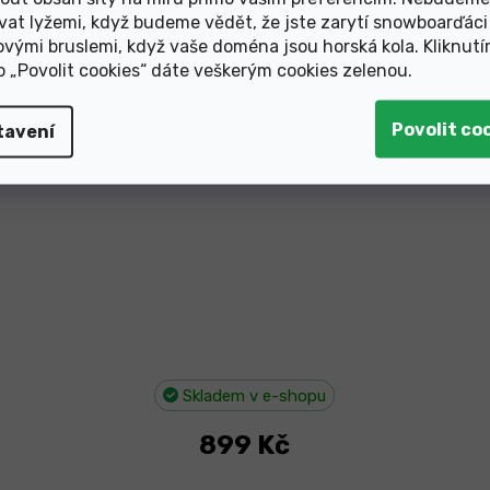
vat lyžemi, když budeme vědět, že jste zarytí snowboarďáci
zvonek Knog Oi Bell LUXE černý velký
ovými bruslemi, když vaše doména jsou horská kola. Kliknut
ko „Povolit cookies“ dáte veškerým cookies zelenou
.
tavení
Skladem v e-shopu
899 Kč