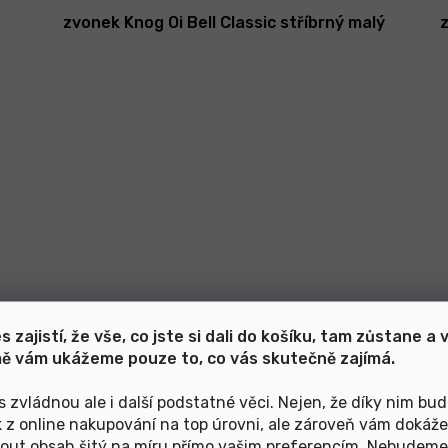
zvonek Knog Oi Bell Classic stříbrný malý
s zajistí, že vše, co jste si dali do košíku, tam zůstane a 
ě vám ukážeme pouze to, co vás skutečně zajímá.
Skladem v e-shopu
499 Kč
s zvládnou ale i další podstatné věci. Nejen, že díky nim bu
k z online nakupování na top úrovni, ale zároveň vám dokáž
out obsah šitý na míru přímo vašim preferencím. Nebudeme