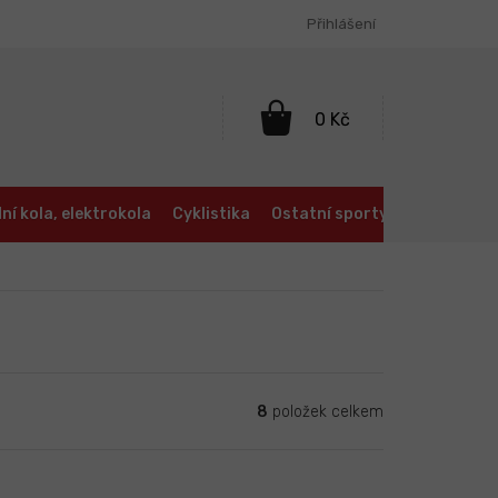
Přihlášení
NÁKUPNÍ
KOŠÍK
ní kola, elektrokola
Cyklistika
Ostatní sporty
Oblečení a
8
položek celkem