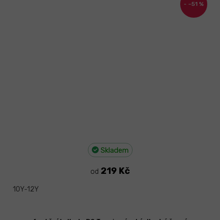
–51 %
Skladem
219 Kč
od
10Y-12Y