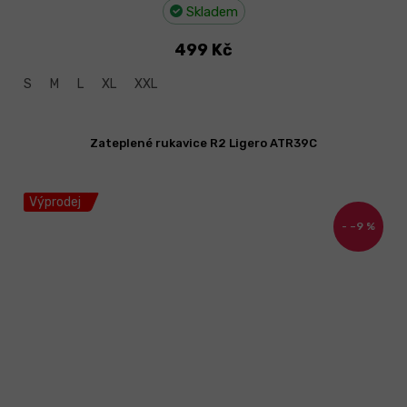
Skladem
499 Kč
S
M
L
XL
XXL
Zateplené rukavice R2 Ligero ATR39C
Výprodej
–9 %