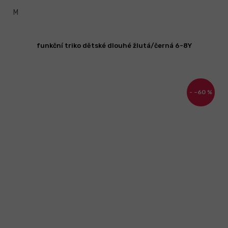
M
funkční triko dětské dlouhé žlutá/černá 6-8Y
–60 %