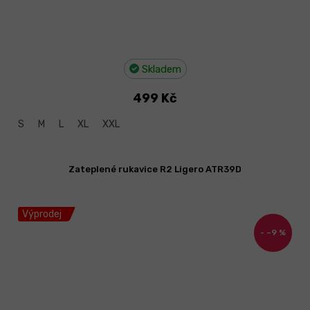
Skladem
499 Kč
S
M
L
XL
XXL
Zateplené rukavice R2 Ligero ATR39D
Výprodej
–9 %