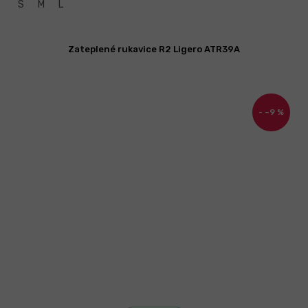
S
M
L
Zateplené rukavice R2 Ligero ATR39A
–9 %