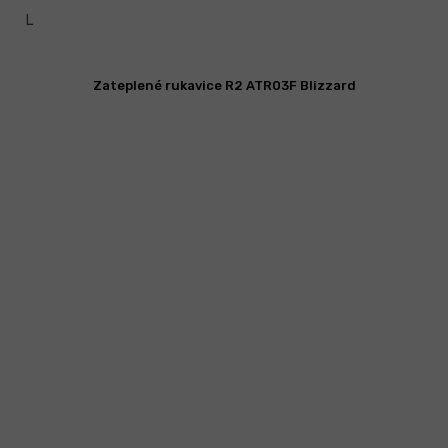
L
Zateplené rukavice R2 ATR03F Blizzard