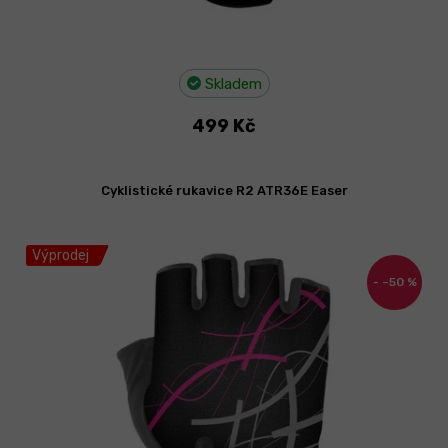
Skladem
499 Kč
Cyklistické rukavice R2 ATR36E Easer
Výprodej
–50 %