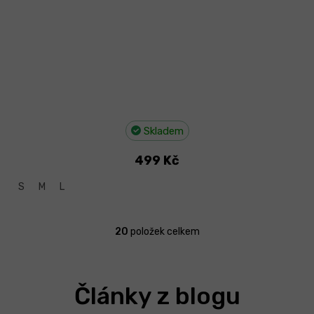
Skladem
499 Kč
S
M
L
20
položek celkem
O
v
l
á
Články z blogu
d
a