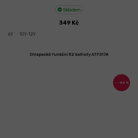
Skladem
349 Kč
6Y
10Y-12Y
Chlapecké funkční R2 kalhoty ATF317A
–46 %