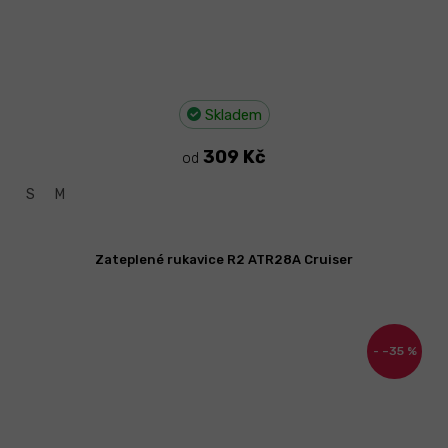
Skladem
309 Kč
od
S
M
Zateplené rukavice R2 ATR28A Cruiser
–35 %