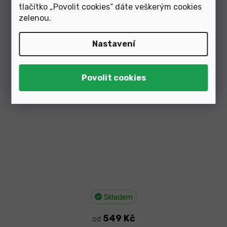
tlačítko „Povolit cookies“ dáte veškerým cookies
zelenou
.
Nastavení
–8 %
Skladem
549 Kč
od