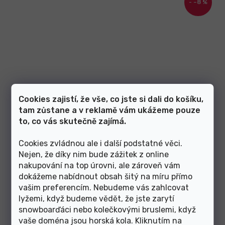
–8 %
Cookies zajistí, že vše, co jste si dali do košíku,
tam zůstane a v reklamě vám ukážeme pouze
to, co vás skutečně zajímá.
Cookies zvládnou ale i další podstatné věci.
Skladem
Nejen, že díky nim bude zážitek z online
nakupování na top úrovni, ale zároveň vám
549 Kč
od
dokážeme nabídnout obsah šitý na míru přímo
vašim preferencím. Nebudeme vás zahlcovat
M
XL
lyžemi, když budeme vědět, že jste zarytí
snowboarďáci nebo kolečkovými bruslemi, když
vaše doména jsou horská kola. Kliknutím na
rukavice ATR50C VITTORIA