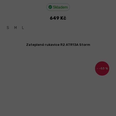
Skladem
649 Kč
S
M
L
Zateplené rukavice R2 ATR13A Storm
–53 %