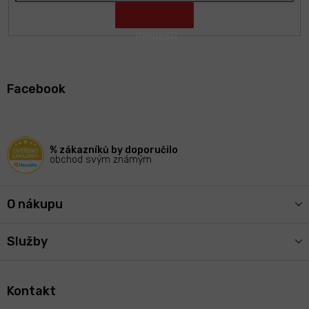
Z
á
Facebook
p
a
t
í
% zákazníků by doporučilo
obchod svým známým
O nákupu
Služby
Kontakt