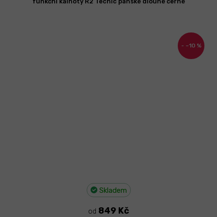
funkční kalhoty R2 Tecnic pánské dlouhé černé
–10 %
Skladem
849 Kč
od