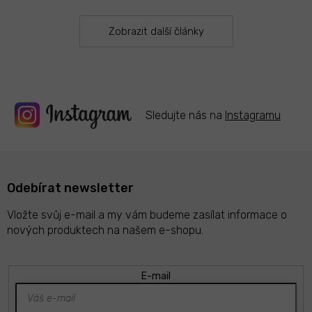
c
í
p
Zobrazit další články
r
v
k
y
v
ý
Sledujte nás na
Instagramu
p
i
s
u
Odebírat newsletter
Vložte svůj e-mail a my vám budeme zasílat informace o
nových produktech na našem e-shopu.
E-mail