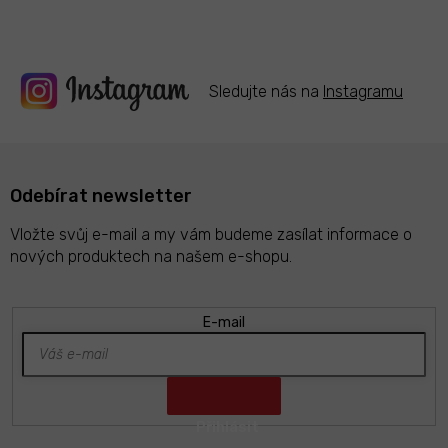
v
k
y
v
ý
Sledujte nás na
Instagramu
p
i
s
u
Odebírat newsletter
Vložte svůj e-mail a my vám budeme zasílat informace o
nových produktech na našem e-shopu.
E-mail