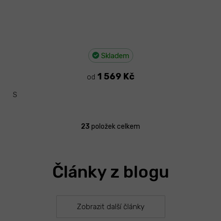
Skladem
1 569 Kč
od
S
23
položek celkem
O
v
l
á
Články z blogu
d
a
c
í
p
Zobrazit další články
r