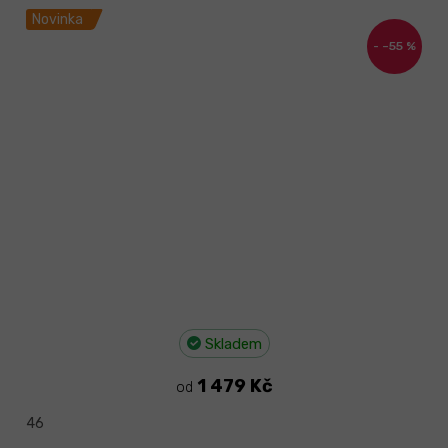
Novinka
–55 %
Skladem
1 479 Kč
od
46