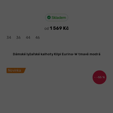
Skladem
1 569 Kč
od
34
36
44
46
Dámské lyžařské kalhoty Kilpi Eurina-W tmavě modrá
Novinka
–55 %