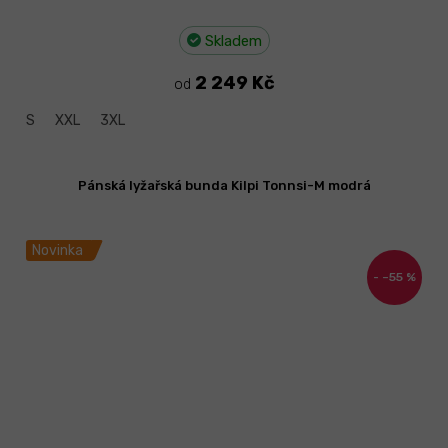
Skladem
2 249 Kč
od
S
XXL
3XL
Pánská lyžařská bunda Kilpi Tonnsi-M modrá
Novinka
–55 %