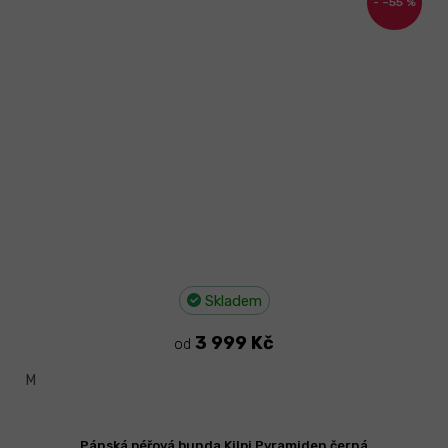
–55 %
Skladem
3 999 Kč
od
M
Pánská péřová bunda Kilpi Pyramiden černá