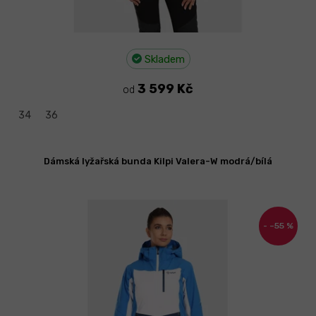
Skladem
3 599 Kč
od
34
36
Dámská lyžařská bunda Kilpi Valera-W modrá/bílá
–55 %