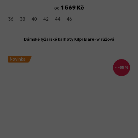
1 569 Kč
od
36
38
40
42
44
46
Dámské lyžařské kalhoty Kilpi Elare-W růžová
Novinka
–55 %