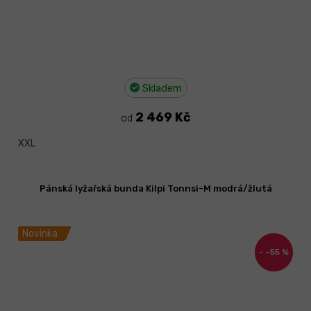
Skladem
2 469 Kč
od
XXL
Pánská lyžařská bunda Kilpi Tonnsi-M modrá/žlutá
Novinka
–55 %