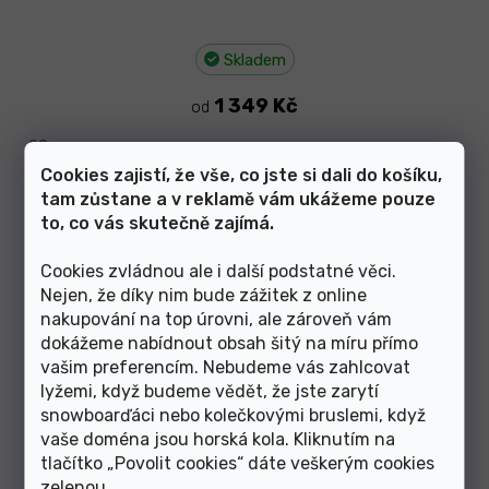
Skladem
1 349 Kč
od
98
Cookies zajistí, že vše, co jste si dali do košíku,
tam zůstane a v reklamě vám ukážeme pouze
Chlapecká lyžařská kombinéza Kilpi Pontino-J modrá/žlutá
to, co vás skutečně zajímá.
Cookies zvládnou ale i další podstatné věci.
Nejen, že díky nim bude zážitek z online
nakupování na top úrovni, ale zároveň vám
–55 %
dokážeme nabídnout obsah šitý na míru přímo
vašim preferencím. Nebudeme vás zahlcovat
lyžemi, když budeme vědět, že jste zarytí
snowboarďáci nebo kolečkovými bruslemi, když
vaše doména jsou horská kola. Kliknutím na
tlačítko „Povolit cookies“ dáte veškerým cookies
zelenou
.