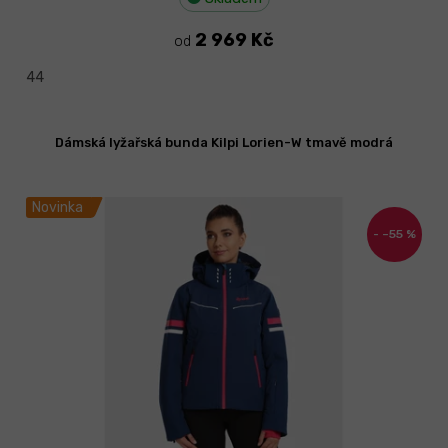
2 969 Kč
od
44
Dámská lyžařská bunda Kilpi Lorien-W tmavě modrá
Novinka
–55 %