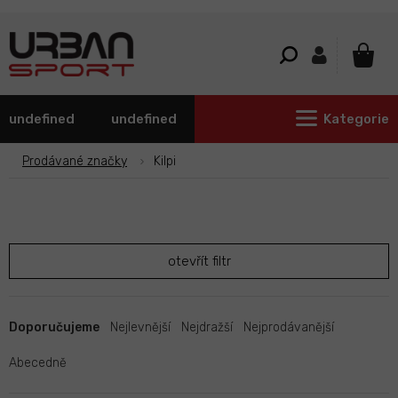
Přejít
na
obsah
NÁKU
KOŠÍ
undefined
undefined
Kategorie
Prodávané značky
Kilpi
otevřít filtr
Ř
a
Doporučujeme
Nejlevnější
Nejdražší
Nejprodávanější
z
e
Abecedně
n