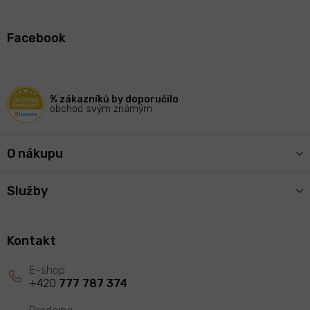
Z
á
Facebook
p
a
t
í
% zákazníků by doporučilo
obchod svým známým
O nákupu
Služby
Kontakt
+420
777 787 374