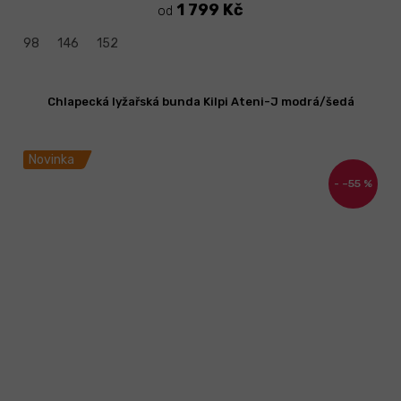
1 799 Kč
od
98
146
152
Chlapecká lyžařská bunda Kilpi Ateni-J modrá/šedá
Novinka
–55 %