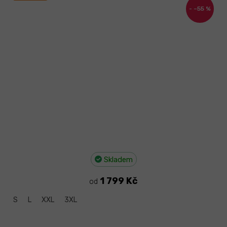
–55 %
Skladem
1 799 Kč
od
S
L
XXL
3XL