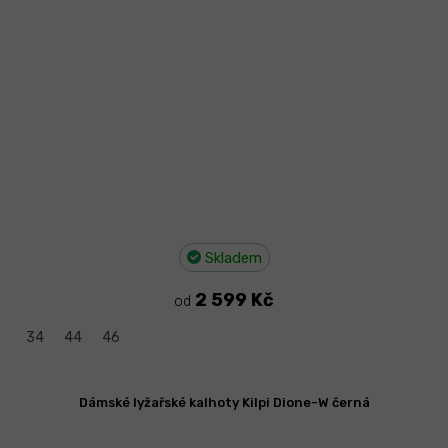
Skladem
2 599 Kč
od
34
44
46
Dámské lyžařské kalhoty Kilpi Dione-W černá