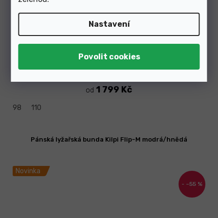
Nastavení
Skladem
1 799 Kč
od
98
110
Pánská lyžařská bunda Kilpi Flip-M modrá/hnědá
Novinka
–55 %