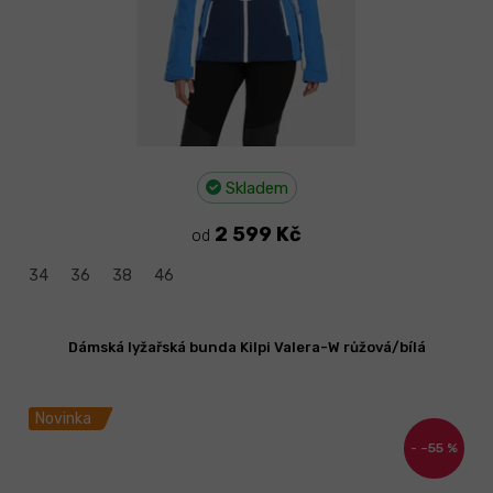
Skladem
2 599 Kč
od
34
36
38
46
Dámská lyžařská bunda Kilpi Valera-W růžová/bílá
Novinka
–55 %