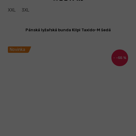
XXL
3XL
Pánská lyžařská bunda Kilpi Taxido-M šedá
Novinka
–55 %