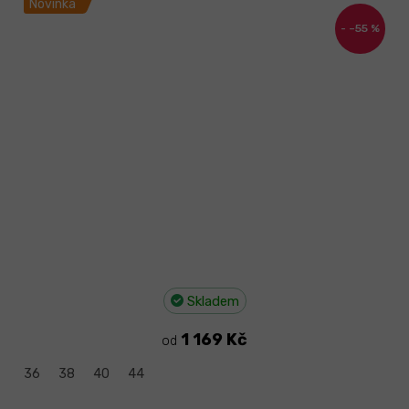
Novinka
–55 %
Skladem
1 169 Kč
od
36
38
40
44