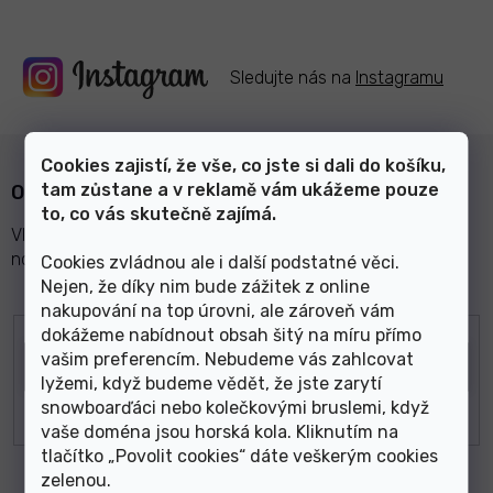
Sledujte nás na
Instagramu
Cookies zajistí, že vše, co jste si dali do košíku,
tam zůstane a v reklamě vám ukážeme pouze
Odebírat newsletter
to, co vás skutečně zajímá.
Vložte svůj e-mail a my vám budeme zasílat informace o
nových produktech na našem e-shopu.
Cookies zvládnou ale i další podstatné věci.
Nejen, že díky nim bude zážitek z online
nakupování na top úrovni, ale zároveň vám
E-mail
dokážeme nabídnout obsah šitý na míru přímo
vašim preferencím. Nebudeme vás zahlcovat
lyžemi, když budeme vědět, že jste zarytí
snowboarďáci nebo kolečkovými bruslemi, když
vaše doména jsou horská kola. Kliknutím na
tlačítko „Povolit cookies“ dáte veškerým cookies
zelenou
.