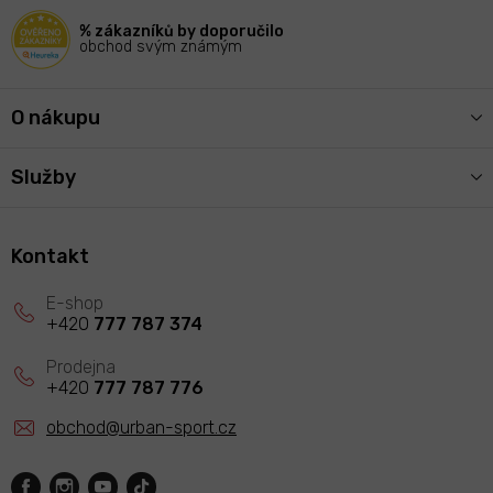
í
% zákazníků by doporučilo
obchod svým známým
O nákupu
Služby
Kontakt
+420
777 787 374
+420
777 787 776
obchod
@
urban-sport.cz