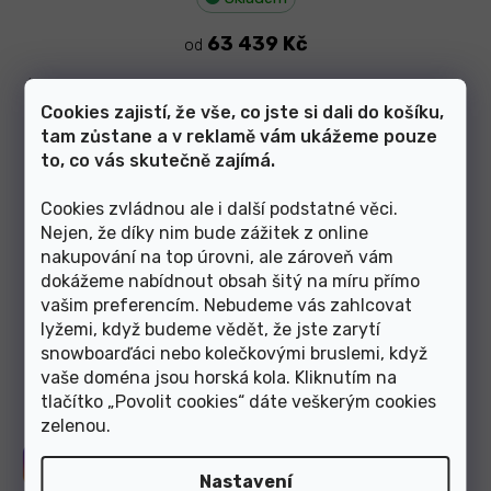
63 439 Kč
od
L
Cookies zajistí, že vše, co jste si dali do košíku,
tam zůstane a v reklamě vám ukážeme pouze
1
položek celkem
to, co vás skutečně zajímá.
O
v
l
Cookies zvládnou ale i další podstatné věci.
á
Nejen, že díky nim bude zážitek z online
Články z blogu
d
nakupování na top úrovni, ale zároveň vám
a
dokážeme nabídnout obsah šitý na míru přímo
c
vašim preferencím. Nebudeme vás zahlcovat
í
p
lyžemi, když budeme vědět, že jste zarytí
Zobrazit další články
r
snowboarďáci nebo kolečkovými bruslemi, když
v
vaše doména jsou horská kola. Kliknutím na
k
tlačítko „Povolit cookies“ dáte veškerým cookies
y
zelenou
.
v
ý
Sledujte nás na
Instagramu
p
Nastavení