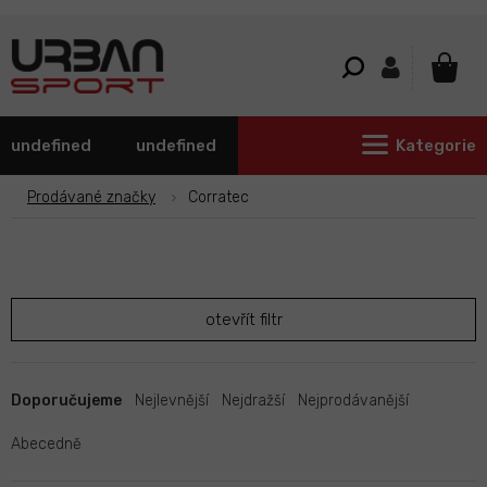
Přejít
na
obsah
NÁKU
KOŠÍ
undefined
undefined
Kategorie
Prodávané značky
Corratec
otevřít filtr
Ř
a
Doporučujeme
Nejlevnější
Nejdražší
Nejprodávanější
z
e
Abecedně
n