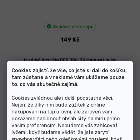
Skladem v e-shopu
149 Kč
brzdové destičky BBB BBS-30 Magura Louise
Cookies zajistí, že vše, co jste si dali do košíku,
tam zůstane a v reklamě vám ukážeme pouze
to, co vás skutečně zajímá.
Cookies zvládnou ale i další podstatné věci.
Nejen, že díky nim bude zážitek z online
nakupování na top úrovni, ale zároveň vám
dokážeme nabídnout obsah šitý na míru přímo
vašim preferencím. Nebudeme vás zahlcovat
lyžemi, když budeme vědět, že jste zarytí
snowboarďáci nebo kolečkovými bruslemi, když