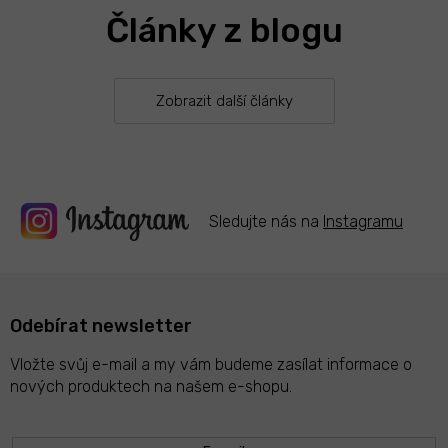
á
c
n
Články z blogu
í
í
p
r
v
k
Zobrazit další články
y
v
ý
p
i
s
Sledujte nás na
Instagramu
u
Odebírat newsletter
Vložte svůj e-mail a my vám budeme zasílat informace o
nových produktech na našem e-shopu.