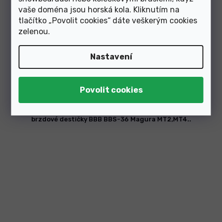
vaše doména jsou horská kola. Kliknutím na
tlačítko „Povolit cookies“ dáte veškerým cookies
zelenou
.
Nastavení
Skladem v e-shopu
349 Kč
brzdové destičky BBB BBS-36 Magura MT2,MT4..