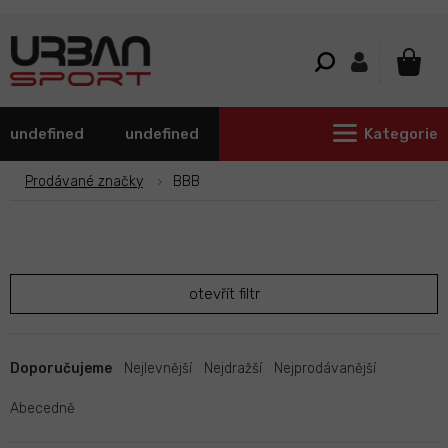
Přejít
na
obsah
NÁKU
KOŠÍ
undefined
undefined
Kategorie
Prodávané značky
BBB
otevřít filtr
Ř
a
Doporučujeme
Nejlevnější
Nejdražší
Nejprodávanější
z
e
Abecedně
n