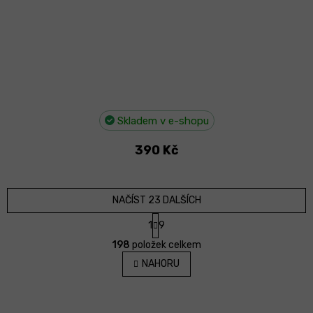
Skladem v e-shopu
390 Kč
NAČÍST 23 DALŠÍCH
S
1
9
t
O
r
198
položek celkem
v
á
l
NAHORU
n
á
k
d
o
v
a