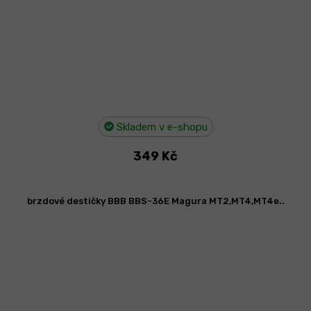
Skladem v e-shopu
349 Kč
brzdové destičky BBB BBS-36E Magura MT2,MT4,MT4e..