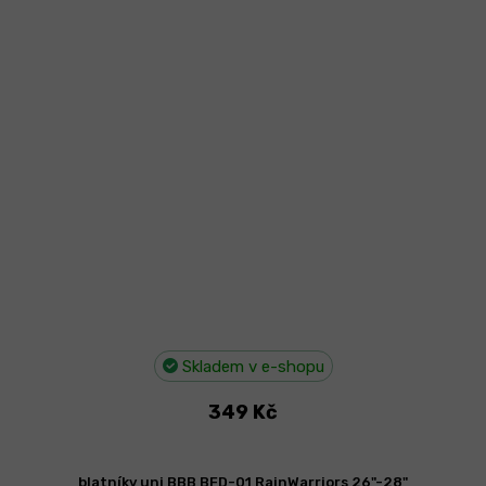
Skladem v e-shopu
349 Kč
blatníky uni BBB BFD-01 RainWarriors 26"-28"