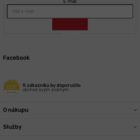
E-mail
Z
á
Facebook
p
a
t
í
% zákazníků by doporučilo
obchod svým známým
O nákupu
Služby